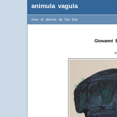
animula vagula
rives et dérives de l'art brut
Giovanni 
V