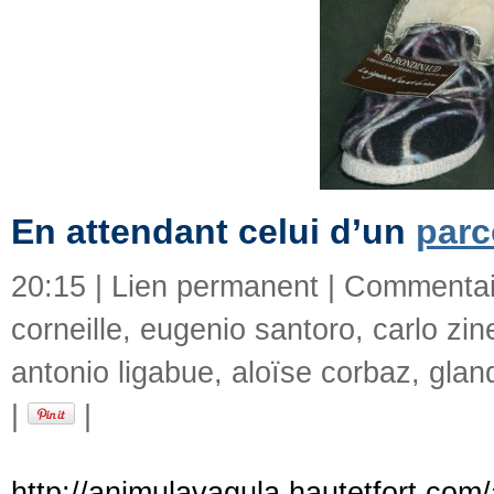
En attendant celui d’un
parc
20:15 |
Lien permanent
|
Commentair
corneille
,
eugenio santoro
,
carlo zine
antonio ligabue
,
aloïse corbaz
,
glan
|
|
http://animulavagula.hautetfort.com