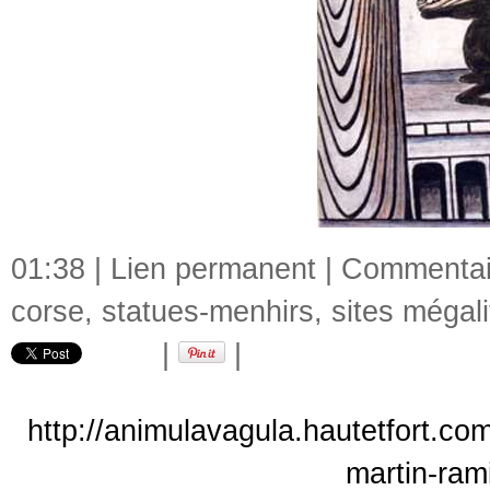
01:38 |
Lien permanent
|
Commentair
corse
,
statues-menhirs
,
sites mégal
|
|
http://animulavagula.hautetfort.co
martin-ram