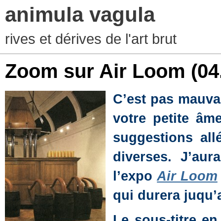
animula vagula
rives et dérives de l'art brut
Zoom sur Air Loom
(04
C’est pas mauvai
votre petite âme
suggestions all
diverses. J’aur
l’expo
Air Loom
qui durera juqu’a
Le sous-titre e