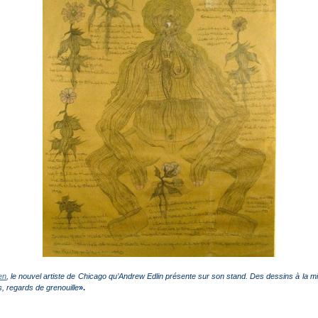
en
, le nouvel artiste de Chicago qu’Andrew Edlin présente sur son stand. Des dessins à la m
s, regards de grenouille
».