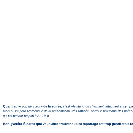
Quant au «
coup de cœur
» de la soirée, c’est «
le stand du charmant, attachant et symp
mais aussi pour l’esthétique de la présentation, très raffinée, parmi le brouhaha des pré
qui fait penser un peu à A.C.M.
»
Bon, j’arrête là parce que vous allez trouver que ce reportage est trop gentil mais