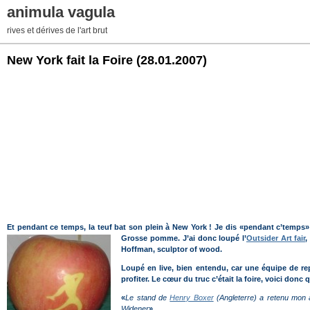
animula vagula
rives et dérives de l'art brut
New York fait la Foire
(28.01.2007)
Et pendant ce temps, la teuf bat son plein à New York ! Je dis «pendant c’temps» p
Grosse pomme.
J’ai donc loupé l’
Outsider Art fair
,
Hoffman, sculptor of wood.
Loupé en live, bien entendu, car une équipe de re
profiter. Le cœur du truc c’était la foire, voici donc
«
Le stand de
Henry Boxer
(Angleterre) a retenu mon a
Widener
».