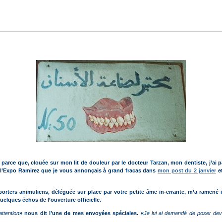
arce que, clouée sur mon lit de douleur par le docteur Tarzan, mon dentiste, j’ai pa
 l’Expo Ramirez que je vous annonçais à grand fracas dans
mon post du 2 janvier
et
porters animuliens, déléguée sur place par votre petite âme in-errante, m’a ramené
 quelques échos de l’ouverture officielle.
ttention
» nous dit l’une de mes envoyées spéciales. «
Je lui ai demandé de poser deva