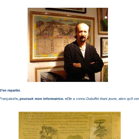
d’en reparler.
 Française
!», poursuit mon informatrice. «
Elle a connu Dubuffet étant jeune, alors qu’il ve