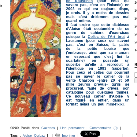
de Kaustinen
(pour ceux qui
2
savent pas, c’est en Finlande) en
t
2003 et qui est toujours dispo,
2
je crois. Il y a moins de dessins
mais c’est drôlement pas mal
2
quand même.
Il faut croire que cette diablesse
2
d’Aloïse était coutumière de ce
genre de cahiers d’exercices
2
puisque la
Collec de l’Art brut
à
Lausanne (pour ceux qui savent
2
pas, c’est en Suisse, la patrie
de la petite Louise que
T
j’embrasse, ainsi que sa maman,
en espérant que c’est fini la
scarlatine) en possède un
superbe qu’elle a reproduit à
R
l’identique en 1993 (superbe).
Pour ceux et celles qui pourront
pas se payer le cahier de la
!
vente Charbon -entre 20 et 50
mille zeuros prévus- qu’ils se
procurent, faute de grives, son
catalogue pour quelques thunes.
A
Ce nouveau cahier d’Aloïse y
est figuré en entier, dans un
format hélas un peu mini-rikiki.
00:00 Publié dans
Gazettes
|
Lien permanent
|
Commentaires (0)
|
Tags :
Aloïse Corbaz
|
|
Imprimer
|
|