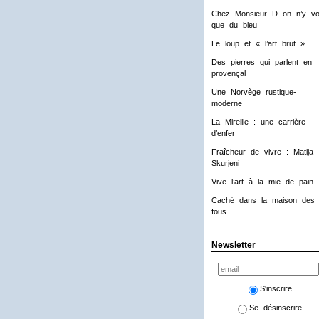
Chez Monsieur D on n’y voi
que du bleu
Le loup et « l’art brut »
Des pierres qui parlent en
provençal
Une Norvège rustique-
moderne
La Mireille : une carrière
d’enfer
Fraîcheur de vivre : Matija
Skurjeni
Vive l’art à la mie de pain 
Caché dans la maison des
fous
Newsletter
S'inscrire
Se désinscrire