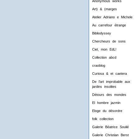
Anonymous works
Art) & (marges
Atelier Adriano e Michele
Au carrefour étrange
Bibliodyssey
Chercheurs de sons
Ciel, mon EdL!
Collection abcd
craoblog
Curiosa & et caetera
De l'art improbable aux
jardins insolites
Détours des mondes
El hombre jazmin
Eloge du désordre
folk collection
Galerie Béatrice Soulié
Galerie Christian Berst