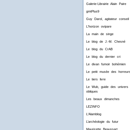
Galerie-Librairie Alain Paire
gmtPlus9
Guy Darol, agitateur conseil
L'horizon ovipare
La main de singe
Le blog de J.-M. Chesné
Le blog du CrAB
Le blog du dernier cri
Le divan fumoir bohémien
Le petit musée des horreur
Le tiers livre
Le Wub, guide des univers
obliques
Les beaux dimanches
LEZINFO
L'Alamblog
L’archéologie du futur
Mauricette Beaussart