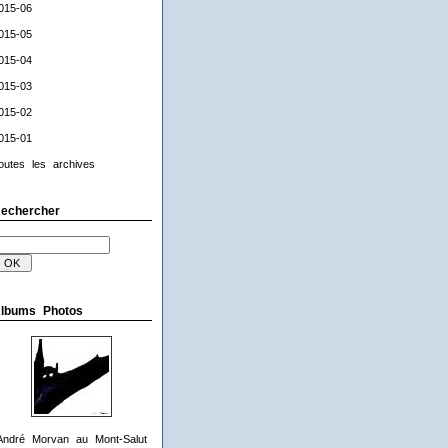
015-06
015-05
015-04
015-03
015-02
015-01
outes les archives
echercher
lbums Photos
André Morvan au Mont-Salut