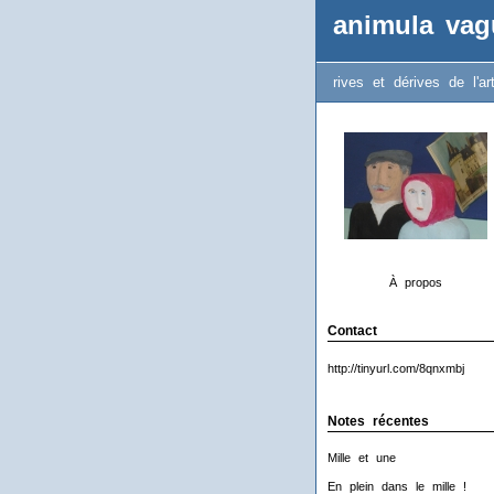
animula vag
rives et dérives de l'ar
À propos
Contact
http://tinyurl.com/8qnxmbj
Notes récentes
Mille et une
En plein dans le mille !