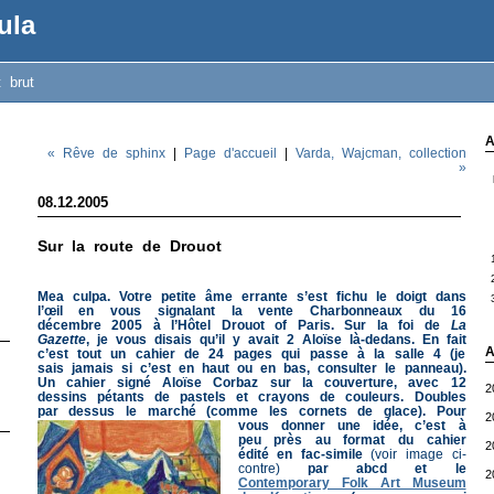
ula
t brut
A
« Rêve de sphinx
|
Page d'accueil
|
Varda, Wajcman, collection
»
08.12.2005
Sur la route de Drouot
Mea culpa. Votre petite âme errante s’est fichu le doigt dans
l’œil en vous signalant la vente Charbonneaux du 16
décembre 2005 à l’Hôtel Drouot of Paris. Sur la foi de
La
Gazette
, je vous disais qu’il y avait 2 Aloïse là-dedans. En fait
A
c’est tout un cahier de 24 pages qui passe à la salle 4 (je
sais jamais si c’est en haut ou en bas, consulter le panneau).
Un cahier signé Aloïse Corbaz sur la couverture, avec 12
2
dessins pétants de pastels et crayons de couleurs. Doubles
par dessus le marché (comme les cornets de glace).
Pour
2
vous donner une idée, c’est à
peu près au format du cahier
2
édité en fac-simile
(voir image ci-
contre)
par abcd et le
2
Contemporary Folk Art Museum