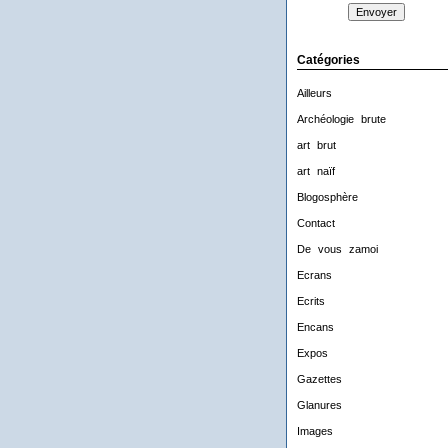
Catégories
Ailleurs
Archéologie brute
art brut
art naïf
Blogosphère
Contact
De vous zamoi
Ecrans
Ecrits
Encans
Expos
Gazettes
Glanures
Images