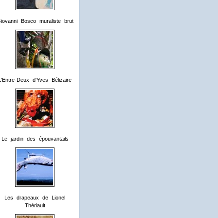
iovanni Bosco muraliste brut
L'Entre-Deux d'Yves Bélizaire
Le jardin des épouvantails
Les drapeaux de Lionel
Thériault