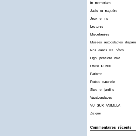
In memoriam
Jadis et naguère
Jeux et ris
Lectures
Miscellanées
Musées autodidactes disparu
Nos amies les bêtes
Ogni pensiero vola
Oniric Rubric
Parlotes
Poésie naturelle
Sites et jardins
Vagabondages
VU SUR ANIMULA
Zizique
Commentaires récents