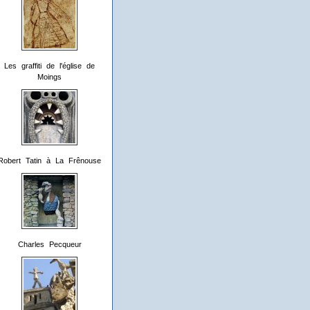
Les graffiti de l'église de
Moings
Robert Tatin à La Frênouse
Charles Pecqueur