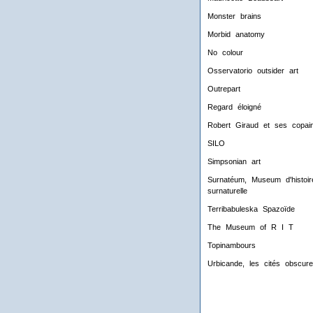
Monster brains
Morbid anatomy
No colour
Osservatorio outsider art
Outrepart
Regard éloigné
Robert Giraud et ses copai
SILO
Simpsonian art
Surnatéum, Museum d'histoir
surnaturelle
Terribabuleska Spazoïde
The Museum of R I T
Topinambours
Urbicande, les cités obscur