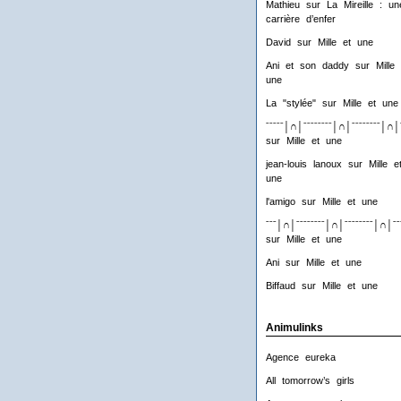
Mathieu
sur
La Mireille : un
carrière d’enfer
David
sur
Mille et une
Ani et son daddy
sur
Mille 
une
La "stylée"
sur
Mille et une
ˉˉˉˉˉ│∩│ˉˉˉˉˉˉˉˉ│∩│ˉˉˉˉˉˉˉˉ│∩│
sur
Mille et une
jean-louis lanoux
sur
Mille e
une
l'amigo
sur
Mille et une
ˉˉˉ│∩│ˉˉˉˉˉˉˉˉ│∩│ˉˉˉˉˉˉˉˉ│∩│ˉˉ
sur
Mille et une
Ani
sur
Mille et une
Biffaud
sur
Mille et une
Animulinks
Agence eureka
All tomorrow’s girls