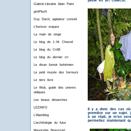
peine en art collectif.
Galerie-Librairie Alain Paire
gmtPlus9
Guy Darol, agitateur conseil
L'horizon ovipare
La main de singe
Le blog de J.-M. Chesné
Le blog du CrAB
Le blog du dernier cri
Le divan fumoir bohémien
Le petit musée des horreurs
Le tiers livre
Le Wub, guide des univers
obliques
Les beaux dimanches
LEZINFO
Il y a donc des cas où 
première sur un sujet.
L'Alamblog
à un répit, je m’en ser
permettez maintenant qu
L’archéologie du futur
Mauricette Beaussart