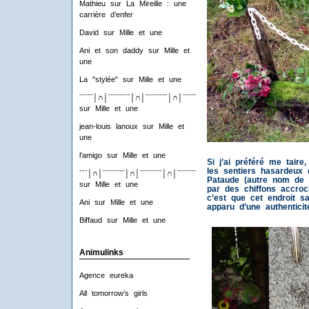
Mathieu
sur
La Mireille : une
carrière d’enfer
David
sur
Mille et une
Ani et son daddy
sur
Mille et
une
La "stylée"
sur
Mille et une
ˉˉˉˉˉ│∩│ˉˉˉˉˉˉˉˉ│∩│ˉˉˉˉˉˉˉˉ│∩│ˉˉˉˉˉˉˉˉ│∩│ˉˉˉˉ
sur
Mille et une
jean-louis lanoux
sur
Mille et
une
l'amigo
sur
Mille et une
Si j’ai préféré me taire
les sentiers hasardeux 
ˉˉˉ│∩│ˉˉˉˉˉˉˉˉ│∩│ˉˉˉˉˉˉˉˉ│∩│ˉˉˉˉˉˉˉˉ│∩│ˉˉˉ
Pataude (autre nom de l
sur
Mille et une
par des chiffons accroc
c’est que cet endroit s
Ani
sur
Mille et une
apparu d’une authenticit
Biffaud
sur
Mille et une
Animulinks
Agence eureka
All tomorrow’s girls