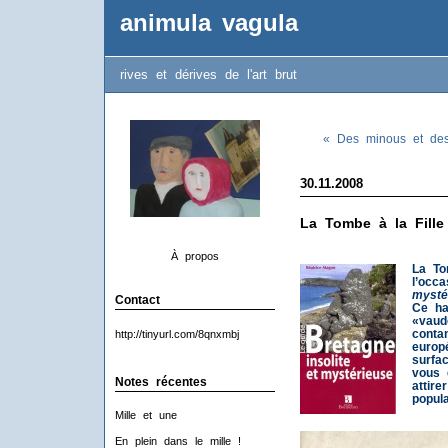
animula vagula
rives et dérives de l'art brut
« Des minous et des 
30.11.2008
La Tombe à la Fille
À propos
La To
l’occ
mysté
Contact
Ce ha
«vaud
conta
http://tinyurl.com/8qnxmbj
europ
surfa
vous 
Notes récentes
attire
popula
Mille et une
En plein dans le mille !