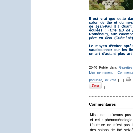
Il est vrai que cette dam
salon de thé et du myst
de Jean-Paul II ! Quant
éculées : «
Une BD de p
Rothéneuf), aux calemb
père en fils
» (Guéméné)
Le moyen d’éviter après 
saucissonner sur les li
un art d’autant plus art
20:40 Publié dans
Gazettes
Lien permanent
|
Commentai
populaire
,
ex-voto
|
|
I
|
Commentaires
Miss, nous n'avons pas 
et cette phénoménologie
L'auteure ne m'est pas i
des salons de thé seiziè