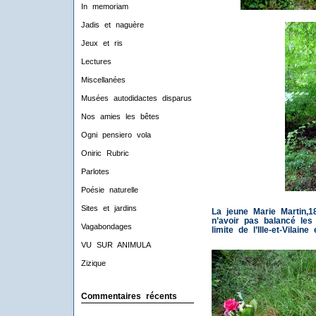
In memoriam
Jadis et naguère
Jeux et ris
Lectures
Miscellanées
Musées autodidactes disparus
Nos amies les bêtes
Ogni pensiero vola
Oniric Rubric
Parlotes
Poésie naturelle
Sites et jardins
La jeune Marie Martin,1
n’avoir pas balancé les 
Vagabondages
limite de l’Ille-et-Vilaine
VU SUR ANIMULA
Zizique
Commentaires récents