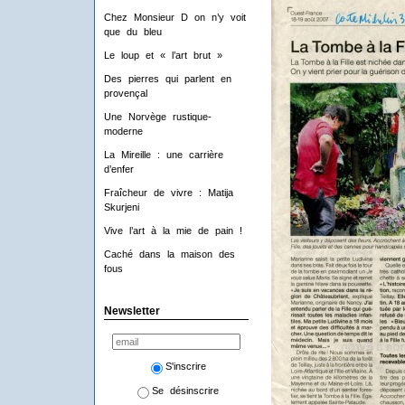
Chez Monsieur D on n’y voit
que du bleu
Le loup et « l’art brut »
Des pierres qui parlent en
provençal
Une Norvège rustique-
moderne
La Mireille : une carrière
d’enfer
Fraîcheur de vivre : Matija
Skurjeni
Vive l’art à la mie de pain !
Caché dans la maison des
fous
Newsletter
S'inscrire
Se désinscrire