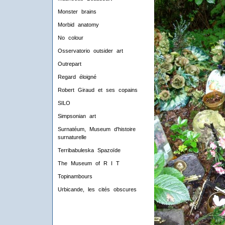
Monster brains
Morbid anatomy
No colour
Osservatorio outsider art
Outrepart
Regard éloigné
Robert Giraud et ses copains
SILO
Simpsonian art
Surnatéum, Museum d'histoire
surnaturelle
Terribabuleska Spazoïde
The Museum of R I T
Topinambours
Urbicande, les cités obscures