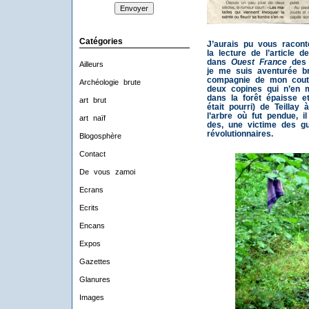
Catégories
J’aurais pu vous racon
la lecture de l’article 
dans
Ouest France
des 
Ailleurs
je me suis aventurée b
compagnie de mon cout
Archéologie brute
deux copines qui n’en m
dans la forêt épaisse et
art brut
était pourri) de Teillay
l’arbre où fut pendue, i
art naïf
des, une victime des gu
révolutionnaires.
Blogosphère
Contact
De vous zamoi
Ecrans
Ecrits
Encans
Expos
Gazettes
Glanures
Images