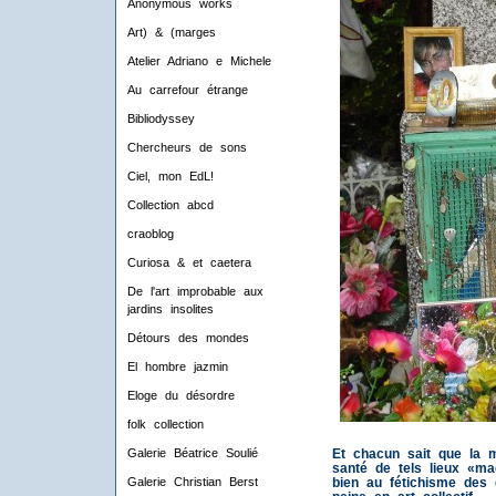
Anonymous works
Art) & (marges
Atelier Adriano e Michele
Au carrefour étrange
Bibliodyssey
Chercheurs de sons
Ciel, mon EdL!
Collection abcd
craoblog
Curiosa & et caetera
De l'art improbable aux
jardins insolites
Détours des mondes
El hombre jazmin
Eloge du désordre
folk collection
Et chacun sait que la m
Galerie Béatrice Soulié
santé de tels lieux «ma
bien au fétichisme des 
Galerie Christian Berst