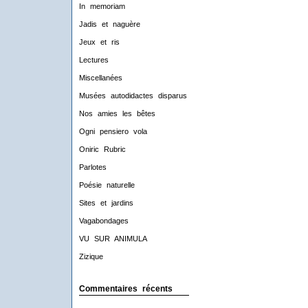
In memoriam
Jadis et naguère
Jeux et ris
Lectures
Miscellanées
Musées autodidactes disparus
Nos amies les bêtes
Ogni pensiero vola
Oniric Rubric
Parlotes
Poésie naturelle
Sites et jardins
Vagabondages
VU SUR ANIMULA
Zizique
Commentaires récents