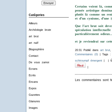
Certains voient là, com
pensée artistique domina
plutôt là comme un reni
Catégories
et d’un cynisme, d’une 
Ailleurs
Que l’art brut soit dev
spéculation intellectuel
Archéologie brute
particulièrement odieux
art brut
et je reviendrai sur cett
art naïf
Blogosphère
20:31 Publié dans
art brut
Commentaires (0)
| Tags 
Contact
schtroumpf émergent
|
|
De vous zamoi
|
Ecrans
Ecrits
Les commentaires sont f
Encans
Expos
Gazettes
Glanures
Images