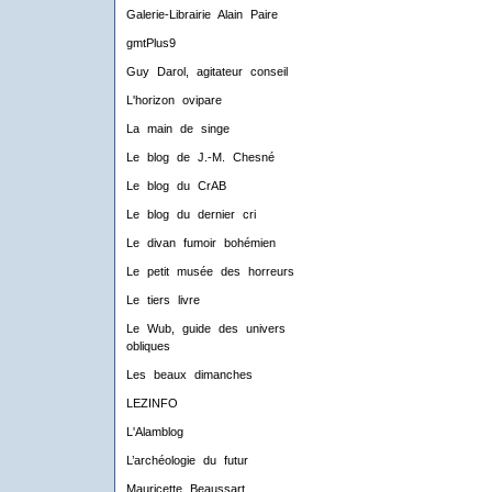
Galerie-Librairie Alain Paire
gmtPlus9
Guy Darol, agitateur conseil
L'horizon ovipare
La main de singe
Le blog de J.-M. Chesné
Le blog du CrAB
Le blog du dernier cri
Le divan fumoir bohémien
Le petit musée des horreurs
Le tiers livre
Le Wub, guide des univers
obliques
Les beaux dimanches
LEZINFO
L'Alamblog
L’archéologie du futur
Mauricette Beaussart