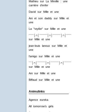
Mathieu
sur
La Mireille : une
carrière d’enfer
David
sur
Mille et une
Ani et son daddy
sur
Mille et
une
La "stylée"
sur
Mille et une
ˉˉˉˉˉ│∩│ˉˉˉˉˉˉˉˉ│∩│ˉˉˉˉˉˉˉˉ│∩│ˉˉˉˉˉˉˉˉ│∩│ˉˉˉˉ
sur
Mille et une
jean-louis lanoux
sur
Mille et
une
l'amigo
sur
Mille et une
ˉˉˉ│∩│ˉˉˉˉˉˉˉˉ│∩│ˉˉˉˉˉˉˉˉ│∩│ˉˉˉˉˉˉˉˉ│∩│ˉˉˉ
sur
Mille et une
Ani
sur
Mille et une
Biffaud
sur
Mille et une
Animulinks
Agence eureka
All tomorrow’s girls