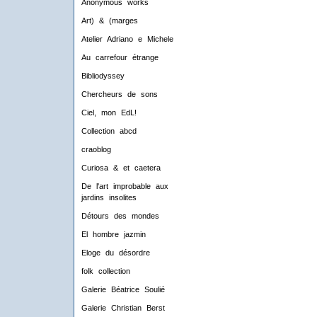
Anonymous works
Art) & (marges
Atelier Adriano e Michele
Au carrefour étrange
Bibliodyssey
Chercheurs de sons
Ciel, mon EdL!
Collection abcd
craoblog
Curiosa & et caetera
De l'art improbable aux
jardins insolites
Détours des mondes
El hombre jazmin
Eloge du désordre
folk collection
Galerie Béatrice Soulié
Galerie Christian Berst