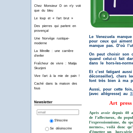
Chez Monsieur D on n’y voit
que du bleu
Le loup et « l’art brut »
Des pierres qui parlent en
provençal
Le Venezuela manque d
Une Norvège rustique-
pour ceux qui aiment l
moderne
manque pas. D’où l’ut
La Mireille : une carrière
On peut choisir son c
d’enfer
quand celui-ci fait da
dans le hors-les-norme
Fraîcheur de vivre : Matija
Skurjeni
Et c’est fatigant auss
Vive l’art à la mie de pain !
déconseiller), chers l
font très bien à ma p
Caché dans la maison des
fous
Aussi, pour cette fois
(avec allégresse) au
S
Newsletter
Art press
Après avoir depuis 40 a
de l’affectueux, du popul
S'inscrire
l’expressionnisme, du sp
normes», voilà donc qu’
Se désinscrire
d’émettre un hors-série