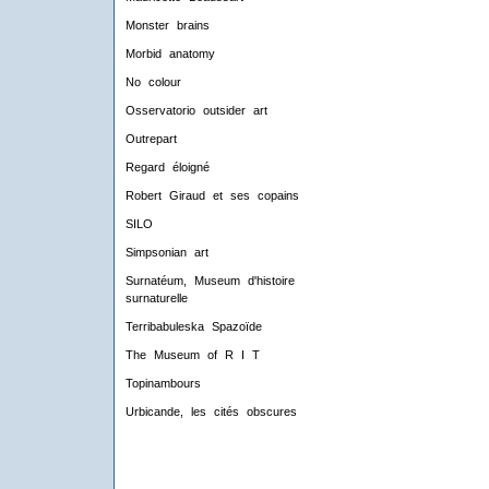
Monster brains
Morbid anatomy
No colour
Osservatorio outsider art
Outrepart
Regard éloigné
Robert Giraud et ses copains
SILO
Simpsonian art
Surnatéum, Museum d'histoire
surnaturelle
Terribabuleska Spazoïde
The Museum of R I T
Topinambours
Urbicande, les cités obscures