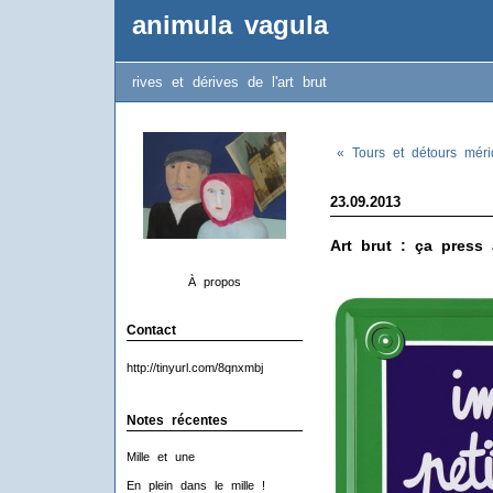
animula vagula
rives et dérives de l'art brut
« Tours et détours méri
23.09.2013
Art brut : ça press 
À propos
Contact
http://tinyurl.com/8qnxmbj
Notes récentes
Mille et une
En plein dans le mille !