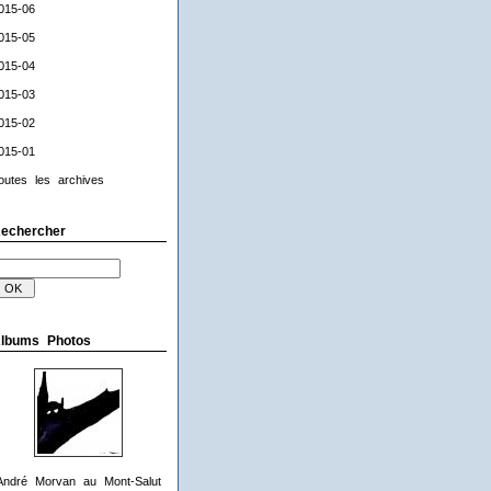
015-06
015-05
015-04
015-03
015-02
015-01
outes les archives
echercher
lbums Photos
André Morvan au Mont-Salut