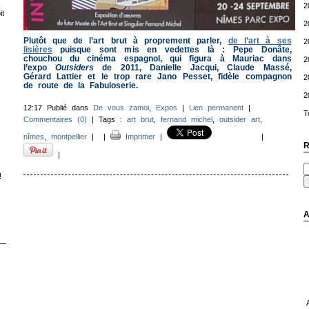
2
t
2
Plutôt que de l’art brut à proprement parler,
de l’art à ses
2
lisières
puisque sont mis en vedettes là : Pepe Donâte,
chouchou du cinéma espagnol, qui figura à Mauriac dans
2
l’expo
Outsiders
de 2011, Danielle Jacqui, Claude Massé,
Gérard Lattier et le trop rare Jano Pesset, fidèle compagnon
2
de route de la Fabuloserie.
2
12:17 Publié dans
De vous zamoi
,
Expos
|
Lien permanent
|
T
Commentaires (0)
| Tags :
art brut
,
fernand michel
,
outsider art
,
nîmes
,
montpellier
|
|
Imprimer
|
|
R
|
!
A