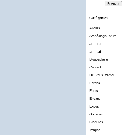
Catégories
Ailleurs
Archéologie brute
art brut
art naïf
Blogosphère
Contact
De vous zamoi
Ecrans
Ecrits
Encans
Expos
Gazettes
Glanures
Images