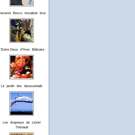
iovanni Bosco muraliste brut
L'Entre-Deux d'Yves Bélizaire
Le jardin des épouvantails
Les drapeaux de Lionel
Thériault