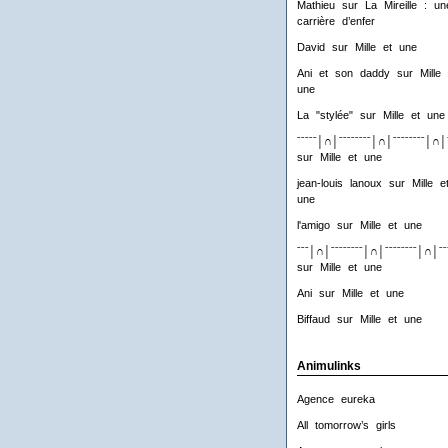
Mathieu
sur
La Mireille : un
carrière d’enfer
David
sur
Mille et une
Ani et son daddy
sur
Mille 
une
La "stylée"
sur
Mille et une
ˉˉˉˉˉ│∩│ˉˉˉˉˉˉˉˉ│∩│ˉˉˉˉˉˉˉˉ│∩│
sur
Mille et une
jean-louis lanoux
sur
Mille e
une
l'amigo
sur
Mille et une
ˉˉˉ│∩│ˉˉˉˉˉˉˉˉ│∩│ˉˉˉˉˉˉˉˉ│∩│ˉˉ
sur
Mille et une
Ani
sur
Mille et une
Biffaud
sur
Mille et une
Animulinks
Agence eureka
All tomorrow’s girls