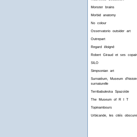
Monster brains
Morbid anatomy
No colour
Osservatorio outsider art
Outrepart
Regard éloigné
Robert Giraud et ses copai
SILO
Simpsonian art
Surnatéum, Museum d'histoir
surnaturelle
Terribabuleska Spazoïde
The Museum of R I T
Topinambours
Urbicande, les cités obscur