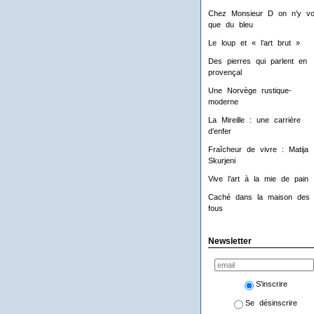
Chez Monsieur D on n’y voi
que du bleu
Le loup et « l’art brut »
Des pierres qui parlent en
provençal
Une Norvège rustique-
moderne
La Mireille : une carrière
d’enfer
Fraîcheur de vivre : Matija
Skurjeni
Vive l’art à la mie de pain 
Caché dans la maison des
fous
Newsletter
S'inscrire
Se désinscrire