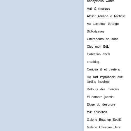
Anonymous works
Art) & (marges
Atelier Adriano e Michele
Au carrefour étrange
Bibliodyssey
Chercheurs de sons
Ciel, mon EdL!
Collection abcd
craoblog
Curiosa & et caetera
De l'art improbable aux
jardins insolites
Détours des mondes
El hombre jazmin
Eloge du désordre
folk collection
Galerie Béatrice Soulié
Galerie Christian Berst