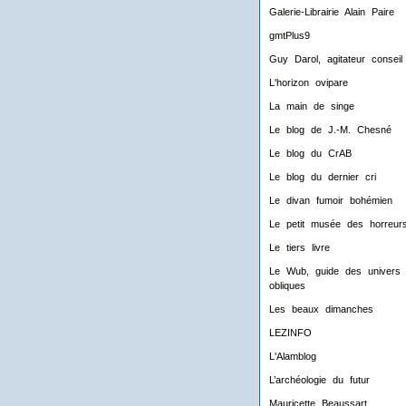
Galerie-Librairie Alain Paire
gmtPlus9
Guy Darol, agitateur conseil
L'horizon ovipare
La main de singe
Le blog de J.-M. Chesné
Le blog du CrAB
Le blog du dernier cri
Le divan fumoir bohémien
Le petit musée des horreur
Le tiers livre
Le Wub, guide des univers
obliques
Les beaux dimanches
LEZINFO
L'Alamblog
L’archéologie du futur
Mauricette Beaussart