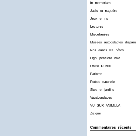
In memoriam
Jadis et naguère
Jeux et ris
Lectures
Miscellanées
Musées autodidactes disparu
Nos amies les bêtes
Ogni pensiero vola
Oniric Rubric
Parlotes
Poésie naturelle
Sites et jardins
Vagabondages
VU SUR ANIMULA
Zizique
Commentaires récents