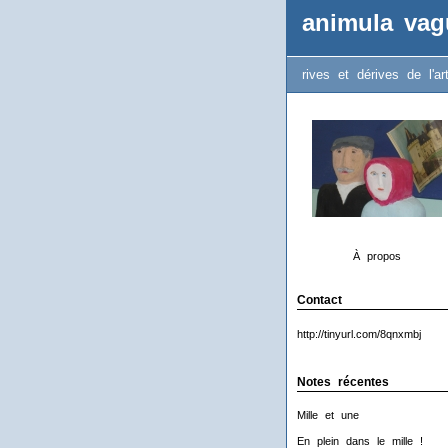
animula vag
rives et dérives de l'ar
À propos
Contact
http://tinyurl.com/8qnxmbj
Notes récentes
Mille et une
En plein dans le mille !