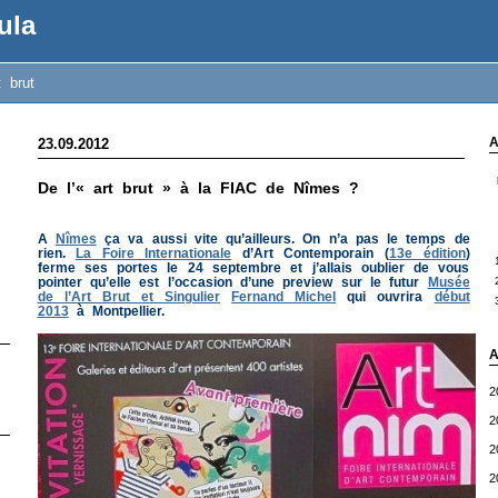
ula
t brut
A
23.09.2012
De l’« art brut » à la FIAC de Nîmes ?
A
Nîmes
ça va aussi vite qu’ailleurs. On n’a pas le temps de
rien.
La Foire Internationale
d’Art Contemporain (
13e édition
)
ferme ses portes le 24 septembre et j’allais oublier de vous
pointer qu’elle est l’occasion d’une preview sur le futur
Musée
de l’Art Brut et Singulier
Fernand Michel
qui ouvrira
début
2013
à Montpellier.
A
2
2
2
2