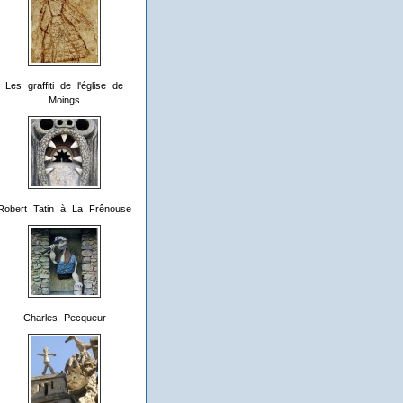
Les graffiti de l'église de
Moings
Robert Tatin à La Frênouse
Charles Pecqueur