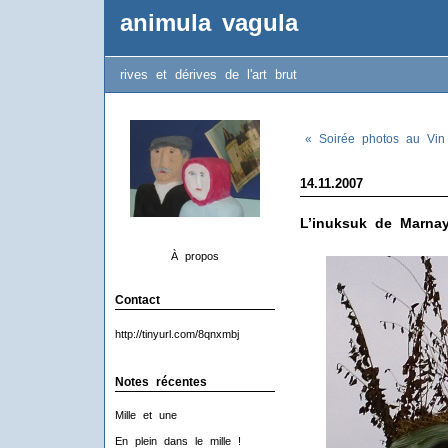
animula vagula
rives et dérives de l'art brut
« Soirée photos au Vin
14.11.2007
L’inuksuk de Marna
À propos
Contact
http://tinyurl.com/8qnxmbj
Notes récentes
Mille et une
En plein dans le mille !