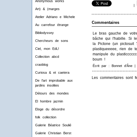
Anonymous works
|
Art) & (marges
Atelier Adriano e Michele
Commentaires
Au carrefour étrange
Bibliodyssey
Le bras gauche de votre
bâche qui l'habille. Si l
Chercheurs de sons
la Pictone (un pictosuit 
plastiqueeeee, rien de t
Ciel, mon EdL!
manipule du plasticccccc
Collection abcd
boum !
craoblog
Écrit par : Bonnet d'Âne |
Curiosa & et caetera
Les commentaires sont f
De l'art improbable aux
jardins insolites
Détours des mondes
El hombre jazmin
Eloge du désordre
folk collection
Galerie Béatrice Soulié
Galerie Christian Berst