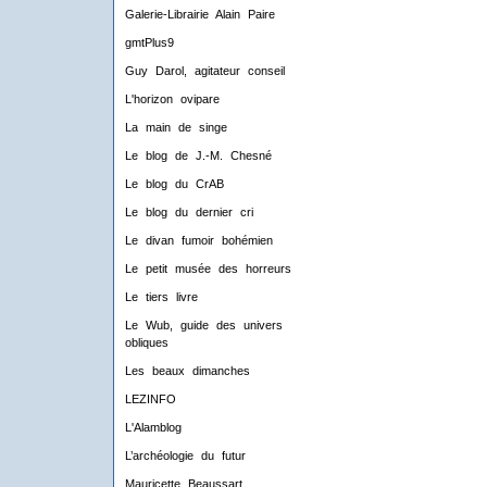
Galerie-Librairie Alain Paire
gmtPlus9
Guy Darol, agitateur conseil
L'horizon ovipare
La main de singe
Le blog de J.-M. Chesné
Le blog du CrAB
Le blog du dernier cri
Le divan fumoir bohémien
Le petit musée des horreurs
Le tiers livre
Le Wub, guide des univers
obliques
Les beaux dimanches
LEZINFO
L'Alamblog
L’archéologie du futur
Mauricette Beaussart