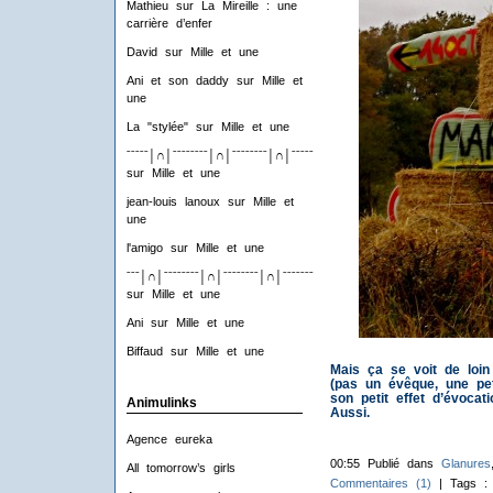
Mathieu
sur
La Mireille : une
carrière d’enfer
David
sur
Mille et une
Ani et son daddy
sur
Mille et
une
La "stylée"
sur
Mille et une
ˉˉˉˉˉ│∩│ˉˉˉˉˉˉˉˉ│∩│ˉˉˉˉˉˉˉˉ│∩│ˉˉˉˉˉˉˉˉ│∩│ˉˉˉˉ
sur
Mille et une
jean-louis lanoux
sur
Mille et
une
l'amigo
sur
Mille et une
ˉˉˉ│∩│ˉˉˉˉˉˉˉˉ│∩│ˉˉˉˉˉˉˉˉ│∩│ˉˉˉˉˉˉˉˉ│∩│ˉˉˉ
sur
Mille et une
Ani
sur
Mille et une
Biffaud
sur
Mille et une
Mais ça se voit de loin
(pas un évêque, une peti
son petit effet d’évoca
Animulinks
Aussi.
Agence eureka
00:55 Publié dans
Glanures
All tomorrow’s girls
Commentaires (1)
| Tags 