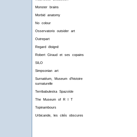
Monster brains
Morbid anatomy
No colour
Osservatorio outsider art
Outrepart
Regard éloigné
Robert Giraud et ses copains
SILO
Simpsonian art
Surnatéum, Museum d'histoire
surnaturelle
Terribabuleska Spazoïde
The Museum of R I T
Topinambours
Urbicande, les cités obscures