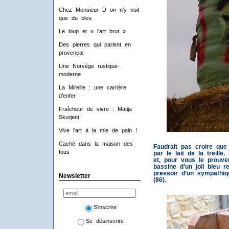
Chez Monsieur D on n’y voit
que du bleu
Le loup et « l’art brut »
Des pierres qui parlent en
provençal
Une Norvège rustique-
moderne
La Mireille : une carrière
d’enfer
Fraîcheur de vivre : Matija
Skurjeni
Vive l’art à la mie de pain !
Caché dans la maison des
Faudrait pas croire que 
fous
par le lait de la treill
et, pour vous le prouver
bassine d’un joli bleu r
pressoir d’un sympathiq
Newsletter
(86).
S'inscrire
Se désinscrire