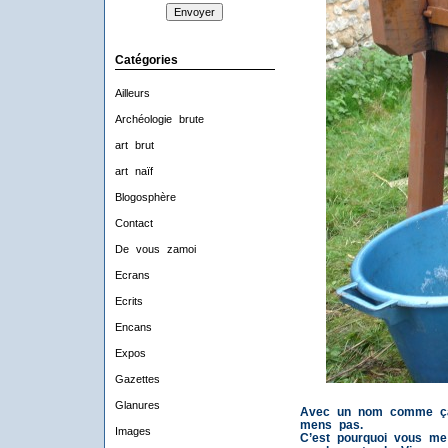
Catégories
Ailleurs
Archéologie brute
art brut
art naïf
Blogosphère
Contact
De vous zamoi
Ecrans
Ecrits
Encans
Expos
Gazettes
Glanures
Avec un nom comme ça
mens pas.
Images
C’est pourquoi vous me 