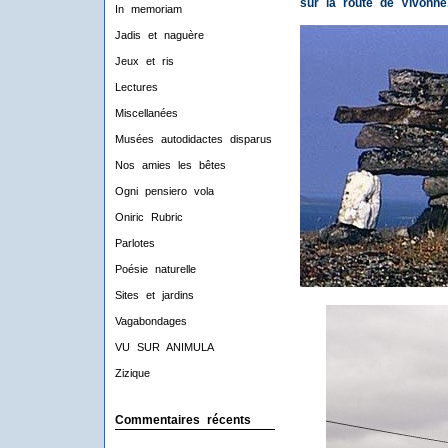
sur la route de Vivonne,
In memoriam
Jadis et naguère
Jeux et ris
Lectures
Miscellanées
Musées autodidactes disparus
Nos amies les bêtes
Ogni pensiero vola
Oniric Rubric
Parlotes
Poésie naturelle
Sites et jardins
Vagabondages
VU SUR ANIMULA
Zizique
Commentaires récents