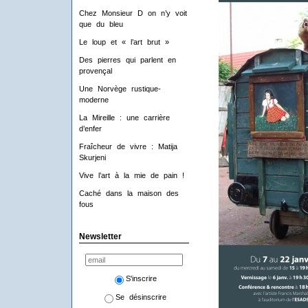
Chez Monsieur D on n’y voit
que du bleu
Le loup et « l’art brut »
Des pierres qui parlent en
provençal
Une Norvège rustique-
moderne
La Mireille : une carrière
d’enfer
Fraîcheur de vivre : Matija
Skurjeni
Vive l’art à la mie de pain !
Caché dans la maison des
fous
Newsletter
S'inscrire
Se désinscrire