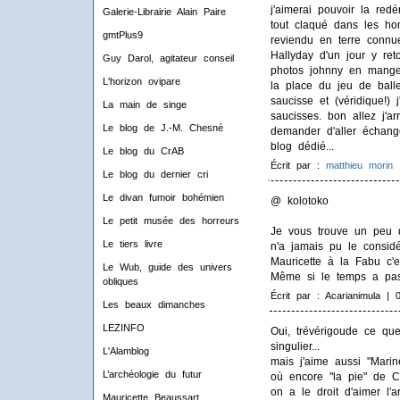
j'aimerai pouvoir la redé
Galerie-Librairie Alain Paire
tout claqué dans les ho
gmtPlus9
reviendu en terre connu
Hallyday d'un jour y ret
Guy Darol, agitateur conseil
photos johnny en mange
L'horizon ovipare
la place du jeu de balle
saucisse et (véridique!)
La main de singe
saucisses. bon allez j'ar
Le blog de J.-M. Chesné
demander d'aller échang
blog dédié...
Le blog du CrAB
Écrit par :
matthieu morin
|
Le blog du dernier cri
Le divan fumoir bohémien
@ kolotoko
Le petit musée des horreurs
Je vous trouve un peu 
Le tiers livre
n'a jamais pu le considé
Mauricette à la Fabu c'
Le Wub, guide des univers
Même si le temps a pas
obliques
Écrit par : Acarianimula | 
Les beaux dimanches
LEZINFO
Oui, trévérigoude ce que
singulier...
L'Alamblog
mais j'aime aussi "Marin
L’archéologie du futur
où encore "la pie" de C
on a le droit d'aimer l'a
Mauricette Beaussart