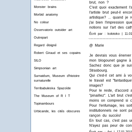
brut, non ?
Monster brains
C'est quoi exactement l'a
l'artiste brut peut-il en
Morbid anatomy
artistique? ... quand je 
j'ai bien l'impression q
No colour
notions sur l'art des cat
Osservatorio outsider art
Écrit par : kolotoko | 11.0
Outrepart
@ Marie
Regard éloigné
Robert Giraud et ses copains
Je devrais vous énerver
mon blogounet gagne à 
SILO
Sachez donc que je suis
Simpsonian art
Strasbourg.
Qui c'est-il cet ami à v
Surnatéum, Museum d'histoire
le travail est "fantastiq
surnaturelle
images?
Terribabuleska Spazoïde
Pour le reste, d'accord
"pinaillez". L'art brut c'
The Museum of R I T
moins on comprend si c
Topinambours
Pour l'enfumage, les soit
institutionnels ne sont p
Urbicande, les cités obscures
rançon du succès!
En tout cas, c'est pas 
N'ayez pas peur de conti
Écrit par : Ani | 17.01.201