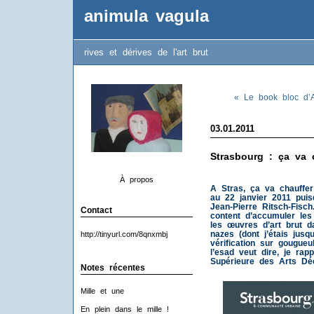
animula vagula
rives et dérives de l'art brut
« Le book bloc d’
03.01.2011
Strasbourg : ça va c
À propos
A Stras, ça va chauffe
au 22 janvier 2011 pui
Jean-Pierre Ritsch-Fisc
Contact
content d’accumuler le
les œuvres d’art brut d
nazes (dont j’étais jus
http://tinyurl.com/8qnxmbj
vérification sur gougueu
l’esad veut dire, je rap
Supérieure des Arts Déc
Notes récentes
Mille et une
En plein dans le mille !