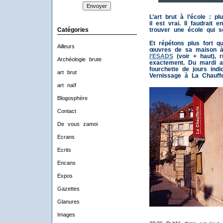
L’art brut à l’école : p
il est vrai. Il faudrait
Catégories
trouver une école qui se
Et répétons plus fort qu
Ailleurs
œuvres de sa maison à 
l’ESADS
(voir + haut), 
Archéologie brute
exactement. Du mardi 
fourchette de jours indi
art brut
Vernissage à La Chauffe
art naïf
Blogosphère
Contact
De vous zamoi
Ecrans
Ecrits
Encans
Expos
Gazettes
Glanures
Images