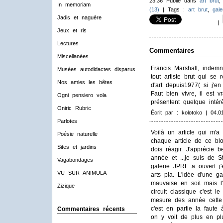
23:36 Publié dans
art brut
In memoriam
(13)
| Tags :
art brut
,
gale
Jadis et naguère
|
Jeux et ris
Lectures
Commentaires
Miscellanées
Francis Marshall, indem
Musées autodidactes disparus
tout artiste brut qui se
Nos amies les bêtes
d'art depuis1977( si j'en
Faut bien vivre, il est 
Ogni pensiero vola
présentent quelque intérê
Oniric Rubric
Écrit par : kolotoko | 04.0
Parlotes
Voilà un article qui m'a 
Poésie naturelle
chaque article de ce bl
Sites et jardins
dois réagir. J'apprécie 
année et ...je suis de 
Vagabondages
galerie JPRF a ouvert j
VU SUR ANIMULA
arts pla. L'idée d'une ga
mauvaise en soit mais l'i
Zizique
circuit classique c'est 
mesure des année cette 
c'est en partie la faute
Commentaires récents
on y voit de plus en plus