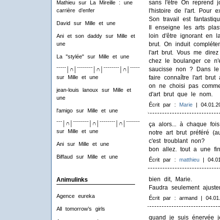
sans l'être On reprend 
Mathieu
sur
La Mireille : une
l'histoire de l'art. Pou
carrière d’enfer
Son travail est fantastiq
David
sur
Mille et une
Il enseigne les arts pla
loin d'être ignorant en la
Ani et son daddy
sur
Mille et
brut. On induit compléte
une
l'art brut. Vous me dire
La "stylée"
sur
Mille et une
chez le boulanger ce n'
saucisse non ? Dans le c
ˉˉˉˉˉ│∩│ˉˉˉˉˉˉˉˉ│∩│ˉˉˉˉˉˉˉˉ│∩│ˉˉˉˉˉˉˉˉ│∩│ˉˉˉˉ
faire connaître l'art bru
sur
Mille et une
on ne choisi pas comme 
jean-louis lanoux
sur
Mille et
d'art brut que le nom.
une
Écrit par :
Marie
| 04.01.2
l'amigo
sur
Mille et une
ˉˉˉ│∩│ˉˉˉˉˉˉˉˉ│∩│ˉˉˉˉˉˉˉˉ│∩│ˉˉˉˉˉˉˉˉ│∩│ˉˉˉ
ça alors... à chaque fois
sur
Mille et une
notre art brut préféré (a
c'est troublant non?
Ani
sur
Mille et une
bon allez. tout a une fi
Biffaud
sur
Mille et une
Écrit par :
matthieu
| 04.01
bien dit, Marie.
Animulinks
Faudra seulement ajuster
Agence eureka
Écrit par : armand | 04.01
All tomorrow’s girls
quand je suis énervée j