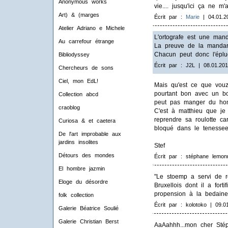
Anonymous works
vie.... jusqu'ici ça ne 
Art) & (marges
Écrit par :
Marie
| 04.01.2
Atelier Adriano e Michele
L'ortografe est une mand
Au carrefour étrange
La preuve de la mandari
Chacun peut donc l'éplu
Bibliodyssey
Écrit par : J2L | 08.01.201
Chercheurs de sons
Ciel, mon EdL!
Mais qu'est ce que vouz
pourtant bon avec un bo
Collection abcd
peut pas manger du ho
craoblog
C'est à matthieu que je m
reprendre sa roulotte c
Curiosa & et caetera
bloqué dans le tenessee 
De l'art improbable aux
jardins insolites
Stef
Détours des mondes
Écrit par : stéphane lemonn
El hombre jazmin
"Le stoemp a servi de r
Eloge du désordre
Bruxellois dont il a fort
propension à la bedaine
folk collection
Écrit par : kolotoko | 09.0
Galerie Béatrice Soulié
Galerie Christian Berst
AaAahhh...mon cher Stép