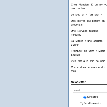
Chez Monsieur D on n’y voi
que du bleu
Le loup et « l’art brut »
Des pierres qui parlent en
provençal
Une Norvège rustique-
moderne
La Mireille : une carrière
d’enfer
Fraîcheur de vivre : Matija
Skurjeni
Vive l’art à la mie de pain 
Caché dans la maison des
fous
Newsletter
S'inscrire
Se désinscrire