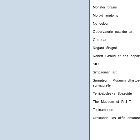
Monster brains
Morbid anatomy
No colour
Osservatorio outsider art
Outrepart
Regard éloigné
Robert Giraud et ses copai
SILO
Simpsonian art
Surnatéum, Museum d'histoir
surnaturelle
Terribabuleska Spazoïde
The Museum of R I T
Topinambours
Urbicande, les cités obscur