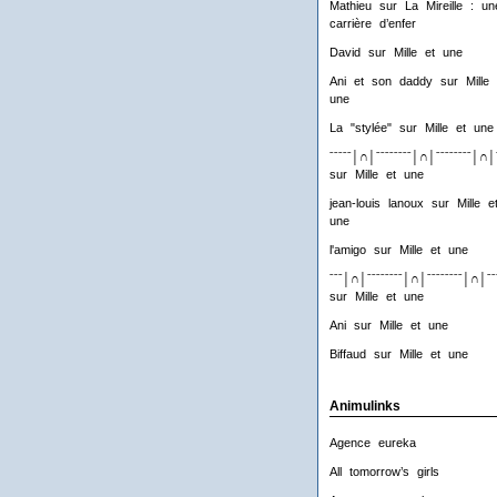
Mathieu
sur
La Mireille : un
carrière d’enfer
David
sur
Mille et une
Ani et son daddy
sur
Mille 
une
La "stylée"
sur
Mille et une
ˉˉˉˉˉ│∩│ˉˉˉˉˉˉˉˉ│∩│ˉˉˉˉˉˉˉˉ│∩│
sur
Mille et une
jean-louis lanoux
sur
Mille e
une
l'amigo
sur
Mille et une
ˉˉˉ│∩│ˉˉˉˉˉˉˉˉ│∩│ˉˉˉˉˉˉˉˉ│∩│ˉˉ
sur
Mille et une
Ani
sur
Mille et une
Biffaud
sur
Mille et une
Animulinks
Agence eureka
All tomorrow’s girls