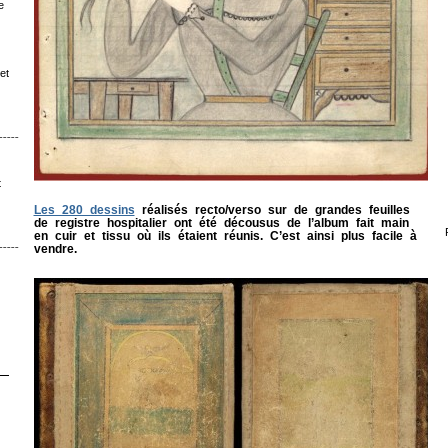
e
et
ˉˉˉˉˉˉˉˉ│∩│ˉˉˉˉ
t
Les 280 dessins
réalisés recto/verso sur de grandes feuilles
de registre hospitalier ont été décousus de l’album fait main
en cuir et tissu où ils étaient réunis. C’est ainsi plus facile à
vendre.
ˉˉˉˉˉˉ│∩│ˉˉˉ