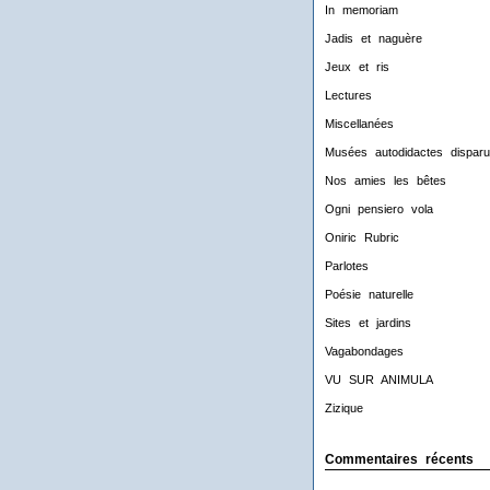
In memoriam
Jadis et naguère
Jeux et ris
Lectures
Miscellanées
Musées autodidactes disparu
Nos amies les bêtes
Ogni pensiero vola
Oniric Rubric
Parlotes
Poésie naturelle
Sites et jardins
Vagabondages
VU SUR ANIMULA
Zizique
Commentaires récents