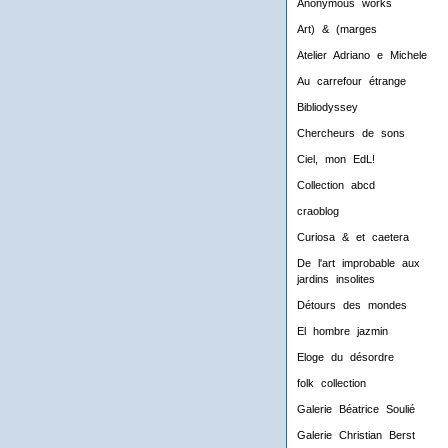
Anonymous works
Art) & (marges
Atelier Adriano e Michele
Au carrefour étrange
Bibliodyssey
Chercheurs de sons
Ciel, mon EdL!
Collection abcd
craoblog
Curiosa & et caetera
De l'art improbable aux
jardins insolites
Détours des mondes
El hombre jazmin
Eloge du désordre
folk collection
Galerie Béatrice Soulié
Galerie Christian Berst