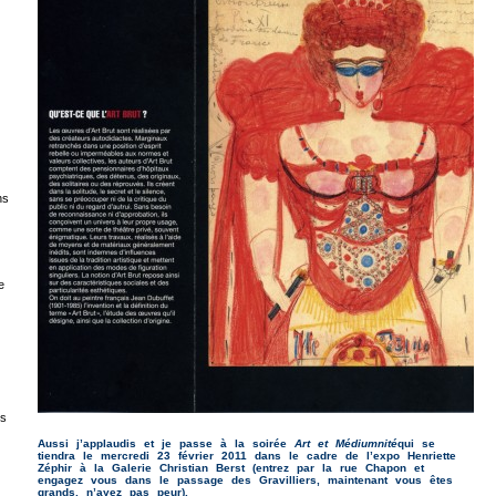
ns
e
es
Aussi j’applaudis et je passe à la soirée
Art et Médiumnité
qui se
tiendra le mercredi 23 février 2011 dans le cadre de l’expo Henriette
Zéphir à la Galerie Christian Berst (entrez par la rue Chapon et
engagez vous dans le passage des Gravilliers, maintenant vous êtes
grands, n’ayez pas peur).