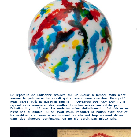
s
Le leporello de Lausanne s’ouvre sur un Aloïse à tomber mais c’est
surtout le petit texte introductif qui a retenu mon attention. Pourquoi?
mais parce qu’à la question rituelle : «
Qu’est-ce que l’art brut ?
», il
répond sans énumérer des vieilles formules mises sur orbite par
Dubuffet il y a 40 ans.
Un véritable effort définitionnel a été fait et ce
n’est pas si simple. Si on avait voulu recadrer la notion d’art brut et
lui restituer son sens à un moment où elle est trop souvent diluée
dans des discours confusants, on ne s’y serait pas mieux pris.