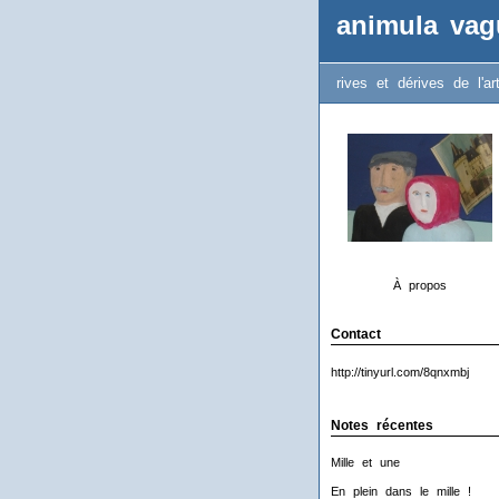
animula vag
rives et dérives de l'ar
À propos
Contact
http://tinyurl.com/8qnxmbj
Notes récentes
Mille et une
En plein dans le mille !