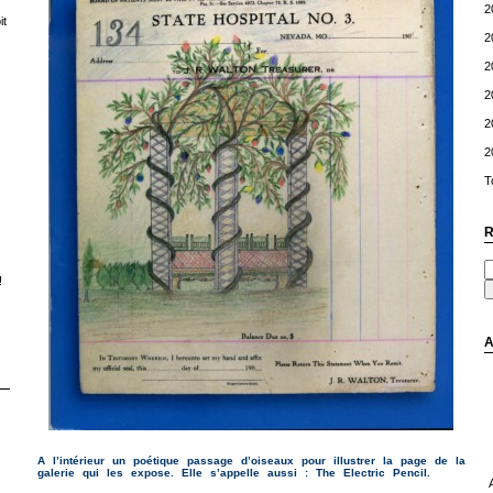
2
t
2
2
2
2
2
T
R
!
A
A l’intérieur un poétique passage d’oiseaux pour illustrer la page de la
galerie qui les expose. Elle s’appelle aussi : The Electric Pencil.