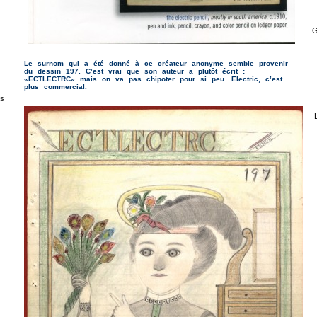
G
Le surnom qui a été donné à ce créateur anonyme semble provenir
du dessin 197. C’est vrai que son auteur a plutôt écrit :
«ECTLECTRC» mais on va pas chipoter pour si peu. Electric, c’est
plus commercial.
s