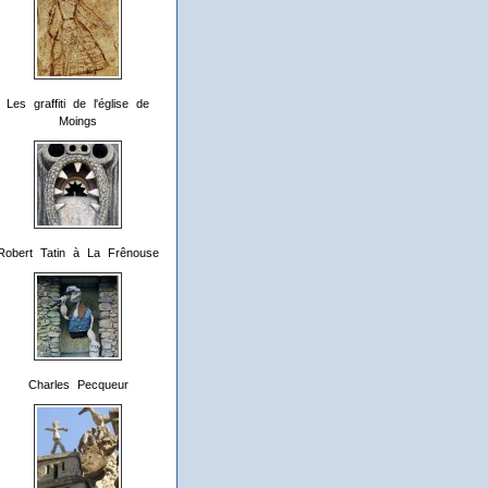
Les graffiti de l'église de
Moings
Robert Tatin à La Frênouse
Charles Pecqueur