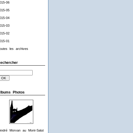
015-06
015-05
015-04
015-03
015-02
015-01
outes les archives
echercher
lbums Photos
André Morvan au Mont-Salut