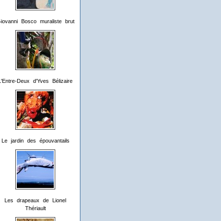
iovanni Bosco muraliste brut
L'Entre-Deux d'Yves Bélizaire
Le jardin des épouvantails
Les drapeaux de Lionel
Thériault