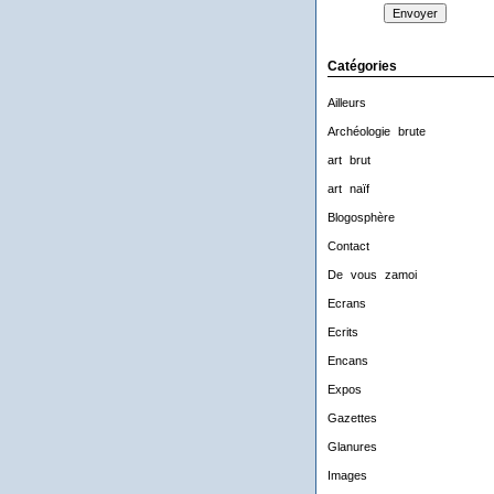
Catégories
Ailleurs
Archéologie brute
art brut
art naïf
Blogosphère
Contact
De vous zamoi
Ecrans
Ecrits
Encans
Expos
Gazettes
Glanures
Images