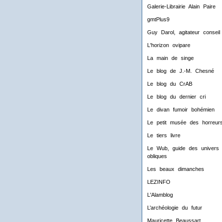
Galerie-Librairie Alain Paire
gmtPlus9
Guy Darol, agitateur conseil
L'horizon ovipare
La main de singe
Le blog de J.-M. Chesné
Le blog du CrAB
Le blog du dernier cri
Le divan fumoir bohémien
Le petit musée des horreur
Le tiers livre
Le Wub, guide des univers
obliques
Les beaux dimanches
LEZINFO
L'Alamblog
L’archéologie du futur
Mauricette Beaussart