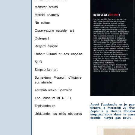
Monster brains
Morbid anatomy
No colour
Osservatorio outsider art
Outrepart
Regard éloigné
Robert Giraud et ses copains
SILO
Simpsonian art
Surnatéum, Museum d'histoire
surnaturelle
Terribabuleska Spazoïde
The Museum of R I T
Aussi j’applaudis et je pa
Topinambours
tiendra le mercredi 23 févr
Zéphir à la Galerie Christi
Urbicande, les cités obscures
engagez vous dans le passa
grands, n’ayez pas peur).