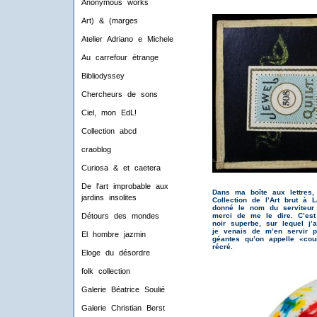
Anonymous works
Art) & (marges
Atelier Adriano e Michele
Au carrefour étrange
Bibliodyssey
Chercheurs de sons
Ciel, mon EdL!
Collection abcd
craoblog
Curiosa & et caetera
De l'art improbable aux
Dans ma boîte aux lettres,
jardins insolites
Collection de l’Art brut à
donné le nom du serviteur
merci de me le dire. C’est 
Détours des mondes
noir superbe, sur lequel j
je venais de m’en servir 
El hombre jazmin
géantes qu’on appelle «co
récré.
Eloge du désordre
folk collection
Galerie Béatrice Soulié
Galerie Christian Berst