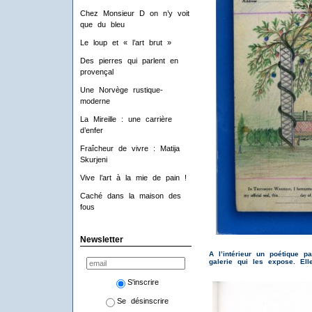
Chez Monsieur D on n’y voit
que du bleu
Le loup et « l’art brut »
Des pierres qui parlent en
provençal
Une Norvège rustique-
moderne
La Mireille : une carrière
d’enfer
Fraîcheur de vivre : Matija
Skurjeni
Vive l’art à la mie de pain !
Caché dans la maison des
fous
Newsletter
A l’intérieur un poétique p
galerie qui les expose. Ell
S'inscrire
Se désinscrire