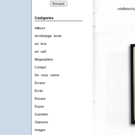
Catégories
Ailleurs
Archéologie brute
art brut
art naïf
Blogosphère
Contact
De vous zamoi
Ecrans
Ecrits
Encans
Expos
Gazettes
Glanures
Images