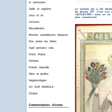
In memoriam
Jadis et naguère
Le surnom qui a été donné
du dessin 197. C’est vrai q
«ECTLECTRC» mais on va pas
Jeux et ris
plus commercial.
Lectures
Miscellanées
Musées autodidactes disparus
Nos amies les bêtes
Ogni pensiero vola
Oniric Rubric
Parlotes
Poésie naturelle
Sites et jardins
Vagabondages
VU SUR ANIMULA
Zizique
Commentaires récents