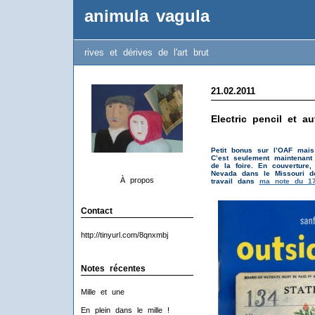
animula vagula
rives et dérives de l'art brut
21.02.2011
Electric pencil et a
Petit bonus sur l’OAF mai
C’est seulement maintenant
de la foire. En couverture
Nevada dans le Missouri do
À propos
travail dans
ma note du 17
Contact
http://tinyurl.com/8qnxmbj
Notes récentes
Mille et une
En plein dans le mille !