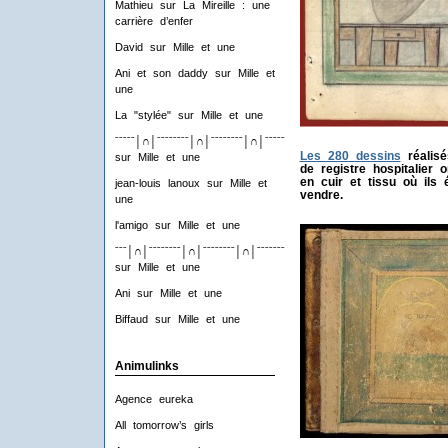
Mathieu
sur
La Mireille : une
carrière d’enfer
David
sur
Mille et une
Ani et son daddy
sur
Mille et
une
La "stylée"
sur
Mille et une
ˉˉˉˉˉ│∩│ˉˉˉˉˉˉˉˉ│∩│ˉˉˉˉˉˉˉˉ│∩│ˉˉˉˉˉˉˉˉ│∩│ˉˉˉˉ
Les 280 dessins
réalisé
sur
Mille et une
de registre hospitalier 
en cuir et tissu où ils é
jean-louis lanoux
sur
Mille et
vendre.
une
l'amigo
sur
Mille et une
ˉˉˉ│∩│ˉˉˉˉˉˉˉˉ│∩│ˉˉˉˉˉˉˉˉ│∩│ˉˉˉˉˉˉˉˉ│∩│ˉˉˉ
sur
Mille et une
Ani
sur
Mille et une
Biffaud
sur
Mille et une
Animulinks
Agence eureka
All tomorrow’s girls