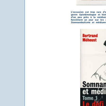
L’occasion est trop rare d
genre épistémologue et hist
d’un peu près à la médiumn
forcément un jour sur les 
Somnambulisme et médium