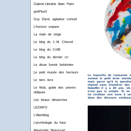
Galerie-Librairie Alain Paire
gmtPlus9
Guy Darol, agitateur conseil
L'horizon ovipare
La main de singe
Le blog de J.-M. Chesné
Le blog du CrAB
Le blog du dernier cri
Le divan fumoir bohémien
Le petit musée des horreurs
Le leporello de Lausanne s
surtout le petit texte intro
Le tiers livre
mais parce qu’à la question
répond sans énumérer des v
Le Wub, guide des univers
Dubuffet il y a 40 ans.
Un 
n’est pas si simple. Si on 
obliques
lui restituer son sens à u
dans des discours confusan
Les beaux dimanches
LEZINFO
L'Alamblog
L’archéologie du futur
Mauricette Beaussart