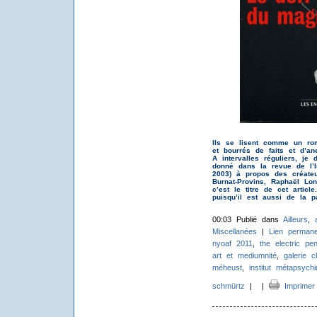
Ils se lisent comme un ro
et bourrés de faits et d’an
A intervalles réguliers, je
donné dans la revue de l’In
2003) à propos des créate
Burnat-Provins, Raphaël Lo
c’est le titre de cet article.
puisqu’il est aussi de la pa
00:03 Publié dans
Ailleurs
,
Miscellanées
|
Lien permane
nyoaf 2011
,
the electric pen
art et mediumnité
,
galerie c
méheust
,
institut métapsych
schmürtz
|
|
Imprimer