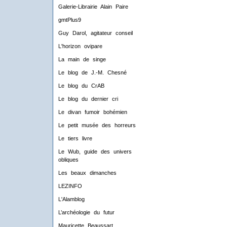
Galerie-Librairie Alain Paire
gmtPlus9
Guy Darol, agitateur conseil
L'horizon ovipare
La main de singe
Le blog de J.-M. Chesné
Le blog du CrAB
Le blog du dernier cri
Le divan fumoir bohémien
Le petit musée des horreurs
Le tiers livre
Le Wub, guide des univers
obliques
Les beaux dimanches
LEZINFO
L'Alamblog
L’archéologie du futur
Mauricette Beaussart