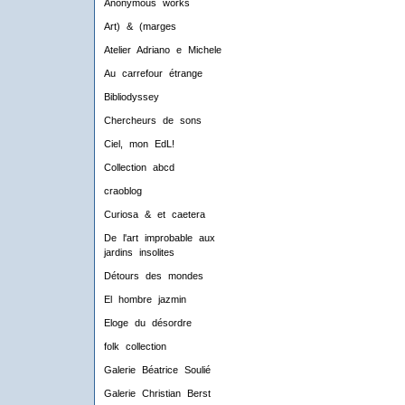
Anonymous works
Art) & (marges
Atelier Adriano e Michele
Au carrefour étrange
Bibliodyssey
Chercheurs de sons
Ciel, mon EdL!
Collection abcd
craoblog
Curiosa & et caetera
De l'art improbable aux
jardins insolites
Détours des mondes
El hombre jazmin
Eloge du désordre
folk collection
Galerie Béatrice Soulié
Galerie Christian Berst