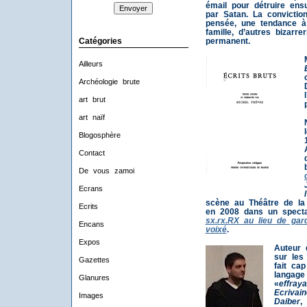
émail pour détruire ensu
par Satan. La convictio
pensée, une tendance à
famille, d’autres bizarre
Catégories
permanent.
Ailleurs
Archéologie brute
art brut
art naïf
Blogosphère
Contact
De vous zamoi
Ecrans
scène au Théâtre de la
Ecrits
en 2008 dans un spectac
sx.rx.RX au lieu de garde
Encans
voixé
.
Expos
Auteur 
sur les 
Gazettes
fait ca
langage
Glanures
«
effray
Ecrivain
Images
Daiber
,