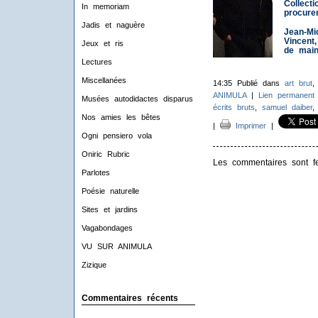
Collect
In memoriam
procurer
Jadis et naguère
Jean-Mi
Vincent
Jeux et ris
de main
Lectures
Miscellanées
14:35 Publié dans
art brut
ANIMULA
|
Lien permanent
Musées autodidactes disparus
écrits bruts
,
samuel daiber
Nos amies les bêtes
|
Imprimer
|
Ogni pensiero vola
Oniric Rubric
Les commentaires sont f
Parlotes
Poésie naturelle
Sites et jardins
Vagabondages
VU SUR ANIMULA
Zizique
Commentaires récents