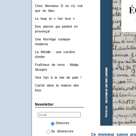
Chez Monsieur D on n’y voit
que du bleu
Le loup et « l’art brut »
Des pierres qui parlent en
provençal
Une Norvège rustique-
moderne
La Mireille : une carrière
d’enfer
Fraîcheur de vivre : Matija
Skurjeni
Vive l’art à la mie de pain !
Caché dans la maison des
fous
Newsletter
S'inscrire
Se désinscrire
Ce monsieur suisse prati