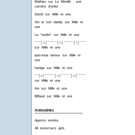
Mathieu
sur
La Mireille : une
carrière d’enfer
David
sur
Mille et une
Ani et son daddy
sur
Mille et
une
La "stylée"
sur
Mille et une
ˉˉˉˉˉ│∩│ˉˉˉˉˉˉˉˉ│∩│ˉˉˉˉˉˉˉˉ│∩│ˉˉˉˉˉˉˉˉ│∩│ˉˉˉˉ
sur
Mille et une
jean-louis lanoux
sur
Mille et
une
l'amigo
sur
Mille et une
ˉˉˉ│∩│ˉˉˉˉˉˉˉˉ│∩│ˉˉˉˉˉˉˉˉ│∩│ˉˉˉˉˉˉˉˉ│∩│ˉˉˉ
sur
Mille et une
Ani
sur
Mille et une
Biffaud
sur
Mille et une
Animulinks
Agence eureka
All tomorrow’s girls