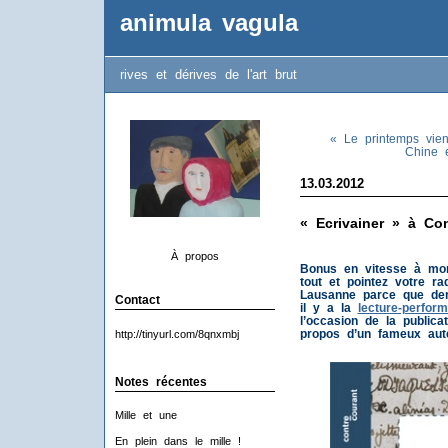
animula vagula
rives et dérives de l'art brut
« Le printemps vient
Chine e
13.03.2012
« Ecrivainer » à Con
À propos
Bonus en vitesse à mon
tout et pointez votre ra
Lausanne parce que dem
Contact
il y a la
lecture-perfor
l’occasion de la public
propos d’un fameux aute
http://tinyurl.com/8qnxmbj
Notes récentes
Mille et une
En plein dans le mille !