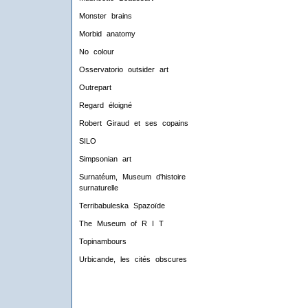
Monster brains
Morbid anatomy
No colour
Osservatorio outsider art
Outrepart
Regard éloigné
Robert Giraud et ses copains
SILO
Simpsonian art
Surnatéum, Museum d'histoire
surnaturelle
Terribabuleska Spazoïde
The Museum of R I T
Topinambours
Urbicande, les cités obscures