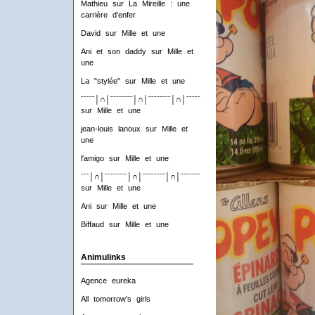
Mathieu
sur
La Mireille : une
carrière d’enfer
David
sur
Mille et une
Ani et son daddy
sur
Mille et
une
La "stylée"
sur
Mille et une
ˉˉˉˉˉ│∩│ˉˉˉˉˉˉˉˉ│∩│ˉˉˉˉˉˉˉˉ│∩│ˉˉˉˉˉˉˉˉ│∩│ˉˉˉˉ
sur
Mille et une
jean-louis lanoux
sur
Mille et
une
l'amigo
sur
Mille et une
ˉˉˉ│∩│ˉˉˉˉˉˉˉˉ│∩│ˉˉˉˉˉˉˉˉ│∩│ˉˉˉˉˉˉˉˉ│∩│ˉˉˉ
sur
Mille et une
Ani
sur
Mille et une
Biffaud
sur
Mille et une
Animulinks
Agence eureka
All tomorrow’s girls