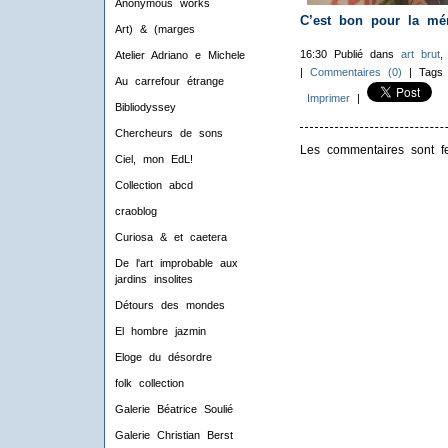
Anonymous works
C’est bon pour la mémo
Art) & (marges
16:30 Publié dans
art brut
Atelier Adriano e Michele
|
Commentaires (0)
| Tags
Au carrefour étrange
Imprimer
|
Bibliodyssey
Chercheurs de sons
Les commentaires sont f
Ciel, mon EdL!
Collection abcd
craoblog
Curiosa & et caetera
De l'art improbable aux
jardins insolites
Détours des mondes
El hombre jazmin
Eloge du désordre
folk collection
Galerie Béatrice Soulié
Galerie Christian Berst