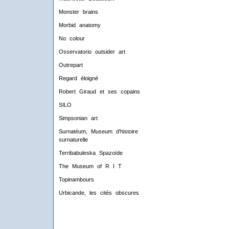
Monster brains
Morbid anatomy
No colour
Osservatorio outsider art
Outrepart
Regard éloigné
Robert Giraud et ses copains
SILO
Simpsonian art
Surnatéum, Museum d'histoire
surnaturelle
Terribabuleska Spazoïde
The Museum of R I T
Topinambours
Urbicande, les cités obscures