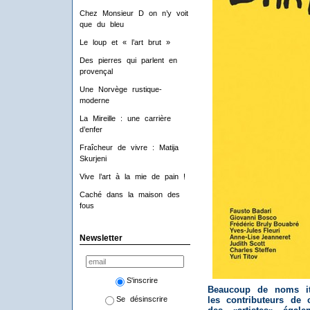
Chez Monsieur D on n’y voit
que du bleu
Le loup et « l’art brut »
Des pierres qui parlent en
provençal
Une Norvège rustique-
moderne
La Mireille : une carrière
d’enfer
Fraîcheur de vivre : Matija
Skurjeni
Vive l’art à la mie de pain !
Caché dans la maison des
fous
Newsletter
S'inscrire
Beaucoup de noms ita
Se désinscrire
les contributeurs de 