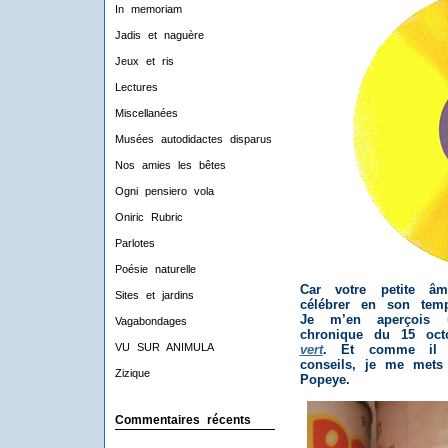
In memoriam
Jadis et naguère
Jeux et ris
Lectures
Miscellanées
Musées autodidactes disparus
Nos amies les bêtes
Ogni pensiero vola
Oniric Rubric
Parlotes
Poésie naturelle
Car votre petite âm
Sites et jardins
célébrer en son temp
Je m’en aperçois 
Vagabondages
chronique du 15 oc
VU SUR ANIMULA
vert
. Et comme il 
conseils, je me mets
Zizique
Popeye.
Commentaires récents