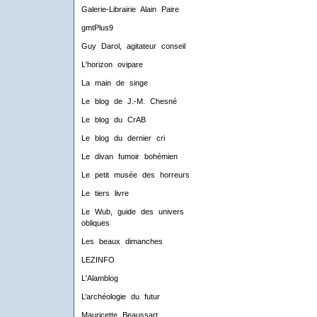
Galerie-Librairie Alain Paire
gmtPlus9
Guy Darol, agitateur conseil
L'horizon ovipare
La main de singe
Le blog de J.-M. Chesné
Le blog du CrAB
Le blog du dernier cri
Le divan fumoir bohémien
Le petit musée des horreurs
Le tiers livre
Le Wub, guide des univers
obliques
Les beaux dimanches
LEZINFO
L'Alamblog
L’archéologie du futur
Mauricette Beaussart