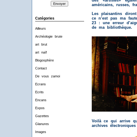
des «artistes» égale
américains, russes, fra
Les plaisantins diro
ce n’est pas ma faute
Catégories
23 : une erreur d’aig
de ma bibliothèque.
Ailleurs
Archéologie brute
art brut
art naïf
Blogosphère
Contact
De vous zamoi
Ecrans
Ecrits
Encans
Expos
Gazettes
Voilà ce qui arrive q
Glanures
archives électroniques
Images