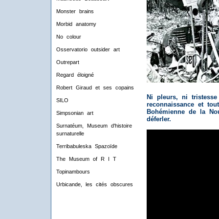
Monster brains
Morbid anatomy
No colour
Osservatorio outsider art
Outrepart
Regard éloigné
Robert Giraud et ses copains
Ni pleurs, ni tristess
SILO
reconnaissance et tout
Bohémienne de la Nou
Simpsonian art
déferler.
Surnatéum, Museum d'histoire
surnaturelle
Terribabuleska Spazoïde
The Museum of R I T
Topinambours
Urbicande, les cités obscures