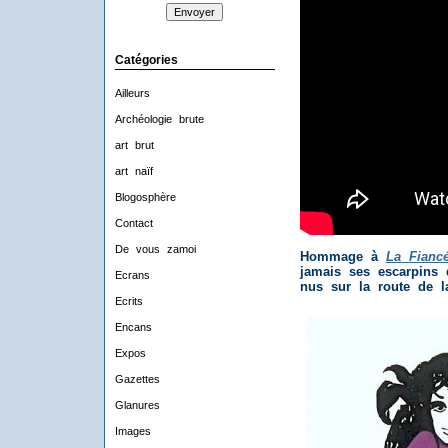
Catégories
Ailleurs
Archéologie brute
art brut
art naïf
Blogosphère
Contact
De vous zamoi
Hommage à
La Fiancé
jamais ses escarpins 
Ecrans
nus sur la route de la
Ecrits
Encans
Expos
Gazettes
Glanures
Images