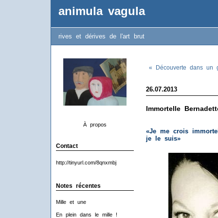
animula vagula
rives et dérives de l'art brut
« Découverte dans un gr
26.07.2013
Immortelle Bernadett
À propos
«Je me crois immortel
je le suis»
Contact
http://tinyurl.com/8qnxmbj
Notes récentes
Mille et une
En plein dans le mille !