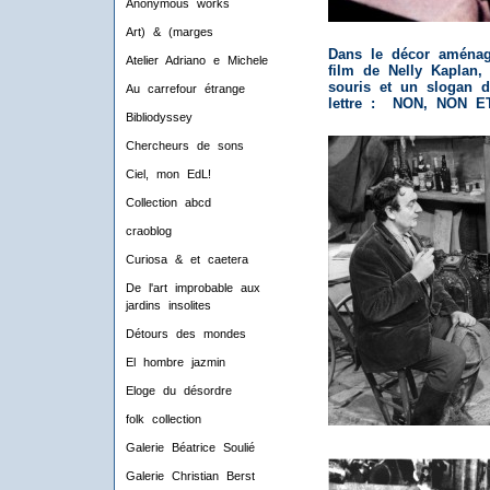
Anonymous works
Art) & (marges
Dans le décor aména
Atelier Adriano e Michele
film de Nelly Kaplan,
souris et un slogan 
Au carrefour étrange
lettre : NON, NON E
Bibliodyssey
Chercheurs de sons
Ciel, mon EdL!
Collection abcd
craoblog
Curiosa & et caetera
De l'art improbable aux
jardins insolites
Détours des mondes
El hombre jazmin
Eloge du désordre
folk collection
Galerie Béatrice Soulié
Galerie Christian Berst