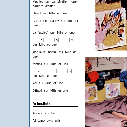
Mathieu
sur
La Mireille : une
carrière d’enfer
David
sur
Mille et une
Ani et son daddy
sur
Mille et
une
La "stylée"
sur
Mille et une
ˉˉˉˉˉ│∩│ˉˉˉˉˉˉˉˉ│∩│ˉˉˉˉˉˉˉˉ│∩│ˉˉˉˉˉˉˉˉ│∩│ˉˉˉˉ
sur
Mille et une
jean-louis lanoux
sur
Mille et
une
l'amigo
sur
Mille et une
ˉˉˉ│∩│ˉˉˉˉˉˉˉˉ│∩│ˉˉˉˉˉˉˉˉ│∩│ˉˉˉˉˉˉˉˉ│∩│ˉˉˉ
sur
Mille et une
Ani
sur
Mille et une
Biffaud
sur
Mille et une
Animulinks
Agence eureka
All tomorrow’s girls