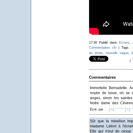
17:30 Publié dans
Ecrans
,
Commentaires (4)
| Tags 
du pirate
,
nouvelle vague
,
l
|
Commentaires
Immortelle Bernadette. A
noyée de boue, on se d
anges, sinon les saintes 
Notre dame des Cévennes,
Écrit par :
│∩│ˉˉˉˉˉˉˉˉ│∩│ˉˉ
Sûr que la rebellion imp
madame Lafont à l'écra
Elle qui n'eut de cesse 