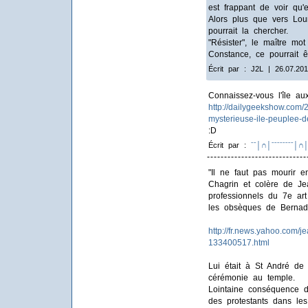
est frappant de voir qu'e
Alors plus que vers Lou
pourrait la chercher.
"Résister", le maître mo
Constance, ce pourrait ê
Écrit par : J2L | 26.07.20
Connaissez-vous l'île a
http://dailygeekshow.com/
mysterieuse-ile-peuplee-
:D
Écrit par :
ˉˉ│∩│ˉˉˉˉˉˉˉˉ│∩│
"Il ne faut pas mourir en 
Chagrin et colère de Je
professionnels du 7e ar
les obsèques de Bernade
http://fr.news.yahoo.com
133400517.html
Lui était à St André de 
cérémonie au temple.
Lointaine conséquence d'
des protestants dans les 