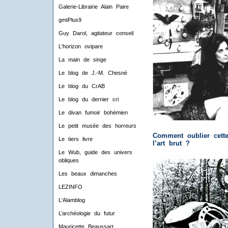
Galerie-Librairie Alain Paire
gmtPlus9
Guy Darol, agitateur conseil
L'horizon ovipare
La main de singe
Le blog de J.-M. Chesné
Le blog du CrAB
Le blog du dernier cri
Le divan fumoir bohémien
Le petit musée des horreurs
Comment oublier cette
Le tiers livre
l’art brut ?
Le Wub, guide des univers
obliques
Les beaux dimanches
LEZINFO
L'Alamblog
L’archéologie du futur
Mauricette Beaussart