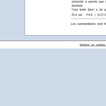
cévenole a permis que l'
familiale.
"Une belle âme" a dit qu
Écrit par : P.A.E. | 31.07.
Les commentaires sont f
Déclarer un contenu il