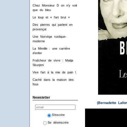
Chez Monsieur D on n’y voit
que du bleu
Le loup et « l’art brut »
Des pierres qui parlent en
provençal
Une Norvège rustique-
moderne
La Mireille : une carrière
d’enfer
Fraîcheur de vivre : Matija
Skurjeni
Vive l’art à la mie de pain !
Caché dans la maison des
fous
Newsletter
(Bernadette Lafo
S'inscrire
Se désinscrire