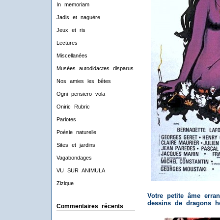
In memoriam
Jadis et naguère
Jeux et ris
Lectures
Miscellanées
Musées autodidactes disparus
Nos amies les bêtes
Ogni pensiero vola
Oniric Rubric
Parlotes
Poésie naturelle
Sites et jardins
Vagabondages
VU SUR ANIMULA
Zizique
Votre petite âme erra
dessins de dragons hé
Commentaires récents