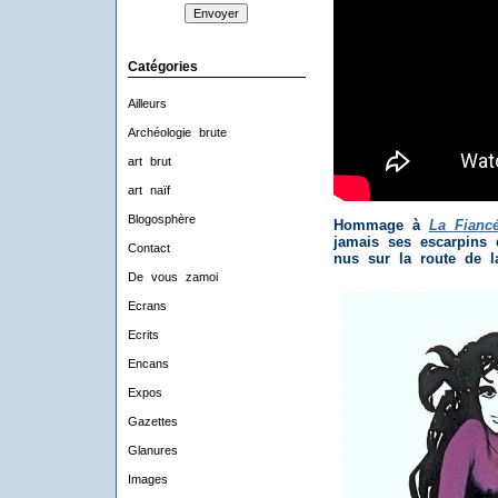
Catégories
Ailleurs
Archéologie brute
art brut
art naïf
Blogosphère
Hommage à
La Fiancé
jamais ses escarpins 
Contact
nus sur la route de la
De vous zamoi
Ecrans
Ecrits
Encans
Expos
Gazettes
Glanures
Images