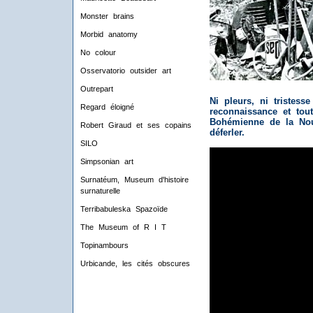
Monster brains
Morbid anatomy
No colour
Osservatorio outsider art
Outrepart
Ni pleurs, ni tristess
Regard éloigné
reconnaissance et tout
Bohémienne de la Nou
Robert Giraud et ses copains
déferler.
SILO
Simpsonian art
Surnatéum, Museum d'histoire
surnaturelle
Terribabuleska Spazoïde
The Museum of R I T
Topinambours
Urbicande, les cités obscures