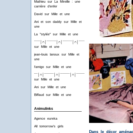
Mathieu
sur
La Mireille : une
carrière d’enfer
David
sur
Mille et une
Ani et son daddy
sur
Mille et
une
La "stylée"
sur
Mille et une
ˉˉˉˉˉ│∩│ˉˉˉˉˉˉˉˉ│∩│ˉˉˉˉˉˉˉˉ│∩│ˉˉˉˉˉˉˉˉ│∩│ˉˉˉˉ
sur
Mille et une
jean-louis lanoux
sur
Mille et
une
l'amigo
sur
Mille et une
ˉˉˉ│∩│ˉˉˉˉˉˉˉˉ│∩│ˉˉˉˉˉˉˉˉ│∩│ˉˉˉˉˉˉˉˉ│∩│ˉˉˉ
sur
Mille et une
Ani
sur
Mille et une
Biffaud
sur
Mille et une
Animulinks
Agence eureka
All tomorrow’s girls
Dans le décor aména