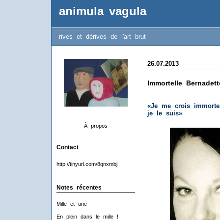
animula vagula
rives et dérives de l'art brut
26.07.2013
Immortelle Bernadett
«Je me crois immortel
je le suis»
À propos
Contact
http://tinyurl.com/8qnxmbj
Notes récentes
Mille et une
En plein dans le mille !