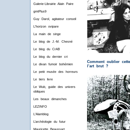
Galerie-Librairie Alain Paire
gmtPlus9
Guy Darol, agitateur conseil
L'horizon ovipare
La main de singe
Le blog de J.-M. Chesné
Le blog du CrAB
Le blog du dernier cri
Comment oublier cette
Le divan fumoir bohémien
l’art brut ?
Le petit musée des horreurs
Le tiers livre
Le Wub, guide des univers
obliques
Les beaux dimanches
LEZINFO
L'Alamblog
L’archéologie du futur
Mauricette Beaussart