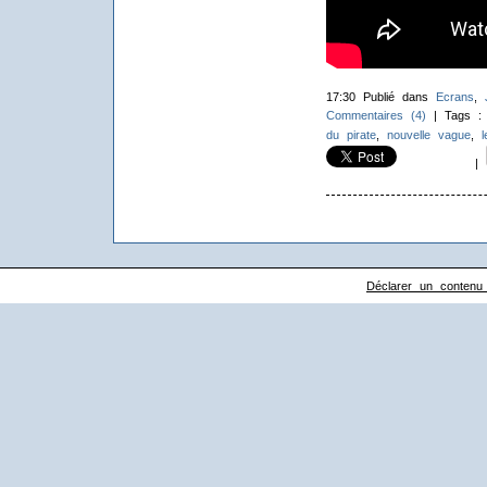
17:30 Publié dans
Ecrans
,
Commentaires (4)
| Tags 
du pirate
,
nouvelle vague
,
l
|
Déclarer un contenu il