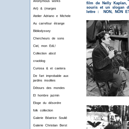
Anonymous works
film de Nelly Kaplan,
souris et un slogan 
Art) & (marges
lettre : NON, NON E
Atelier Adriano e Michele
Au carrefour étrange
Bibliodyssey
Chercheurs de sons
Ciel, mon EdL!
Collection abcd
craoblog
Curiosa & et caetera
De l'art improbable aux
jardins insolites
Détours des mondes
El hombre jazmin
Eloge du désordre
folk collection
Galerie Béatrice Soulié
Galerie Christian Berst