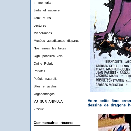
In memoriam
Jadis et naguère
Jeux et ris
Lectures
Miscellanées
Musées autodidactes disparus
Nos amies les bêtes
Ogni pensiero vola
Oniric Rubric
Parlotes
Poésie naturelle
Sites et jardins
Vagabondages
Votre petite âme erra
VU SUR ANIMULA
dessins de dragons hé
Zizique
Commentaires récents