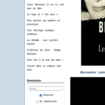
Chez Monsieur D on n’y voit
que du bleu
Le loup et « l’art brut »
Des pierres qui parlent en
provençal
Une Norvège rustique-
moderne
La Mireille : une carrière
d’enfer
Fraîcheur de vivre : Matija
Skurjeni
Vive l’art à la mie de pain !
Caché dans la maison des
fous
(Bernadette Lafo
Newsletter
S'inscrire
Se désinscrire