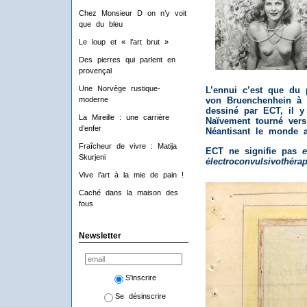
Chez Monsieur D on n’y voit
que du bleu
Le loup et « l’art brut »
Des pierres qui parlent en
provençal
Une Norvège rustique-
L’ennui c’est que du 
moderne
von Bruenchenhein à l
dessiné par ECT, il 
La Mireille : une carrière
Naïvement tourné vers 
d’enfer
Néantisant le monde a
Fraîcheur de vivre : Matija
ECT ne signifie pas
e
Skurjeni
électroconvulsivothéra
Vive l’art à la mie de pain !
Caché dans la maison des
fous
Newsletter
S'inscrire
Se désinscrire