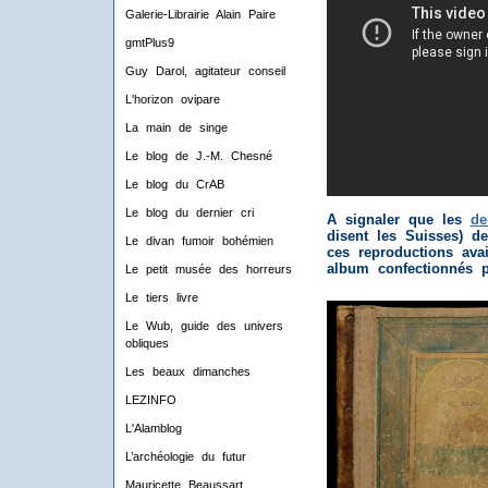
Galerie-Librairie Alain Paire
gmtPlus9
Guy Darol, agitateur conseil
L'horizon ovipare
La main de singe
Le blog de J.-M. Chesné
Le blog du CrAB
Le blog du dernier cri
A signaler que les
de
disent les Suisses) d
Le divan fumoir bohémien
ces reproductions ava
album confectionnés p
Le petit musée des horreurs
Le tiers livre
Le Wub, guide des univers
obliques
Les beaux dimanches
LEZINFO
L'Alamblog
L’archéologie du futur
Mauricette Beaussart