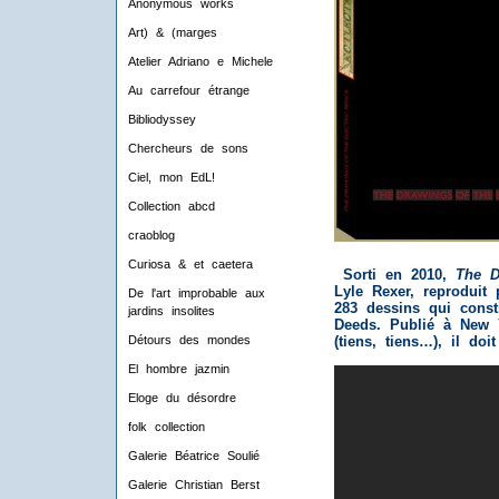
Anonymous works
Art) & (marges
Atelier Adriano e Michele
Au carrefour étrange
Bibliodyssey
Chercheurs de sons
Ciel, mon EdL!
Collection abcd
craoblog
Curiosa & et caetera
Sorti en 2010,
The D
Lyle Rexer, reproduit
De l'art improbable aux
283 dessins qui cons
jardins insolites
Deeds. Publié à New Y
(tiens, tiens…), il do
Détours des mondes
El hombre jazmin
Eloge du désordre
folk collection
Galerie Béatrice Soulié
Galerie Christian Berst