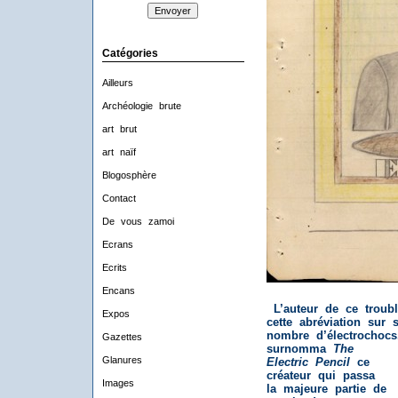
Catégories
Ailleurs
Archéologie brute
art brut
art naïf
Blogosphère
Contact
De vous zamoi
Ecrans
Ecrits
Encans
L’auteur de ce troub
Expos
cette abréviation sur
nombre d’électrochocs
Gazettes
surnomma
The
Glanures
Electric Pencil
ce
créateur qui passa
Images
la majeure partie de