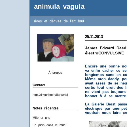
animula vagula
rives et dérives de l'art brut
25.11.2013
James Edward Deed
électroCONVULSIVE
Encore une bonne nouv
va enfin cacher ce se
À propos
longtemps sans en con
Même mon daddy, pour
avait assez de se heu
Contact
sortis tout droit des l
ne vient pas toujours 
http://tinyurl.com/8qnxmbj
bonnet A à se mettre.
La Galerie Berst pas
Notes récentes
électrique par une peti
voudrait nous faire c
Mille et une
En plein dans le mille !