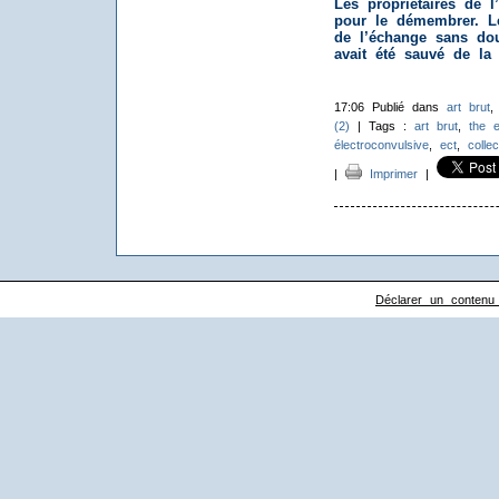
Les propriétaires de 
pour le démembrer. Le
de l’échange sans d
avait été sauvé de la 
17:06 Publié dans
art brut
(2)
| Tags :
art brut
,
the e
électroconvulsive
,
ect
,
collec
|
Imprimer
|
Déclarer un contenu il