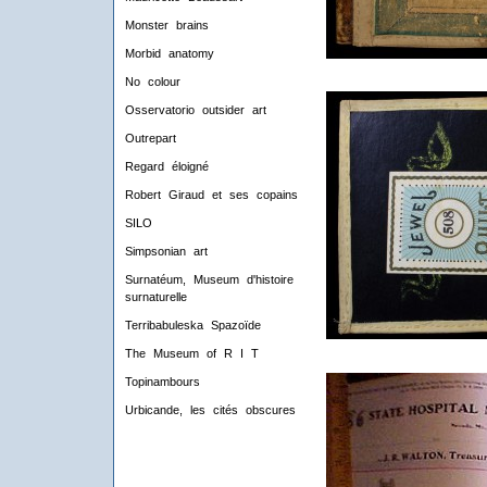
Monster brains
Morbid anatomy
No colour
Osservatorio outsider art
Outrepart
Regard éloigné
Robert Giraud et ses copains
SILO
Simpsonian art
Surnatéum, Museum d'histoire
surnaturelle
Terribabuleska Spazoïde
The Museum of R I T
Topinambours
Urbicande, les cités obscures