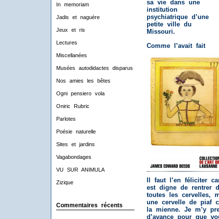
sa vie dans une
In memoriam
institution
psychiatrique d’une
Jadis et naguère
petite ville du
Jeux et ris
Missouri.
Lectures
Comme l’avait fait
Miscellanées
Musées autodidactes disparus
Nos amies les bêtes
Ogni pensiero vola
Oniric Rubric
Parlotes
Poésie naturelle
Sites et jardins
Vagabondages
VU SUR ANIMULA
Il faut l’en féliciter ca
Zizique
est digne de rentrer 
toutes les cervelles,
une cervelle de piaf
Commentaires récents
la mienne. Je m’y pr
d’avance pour que vo