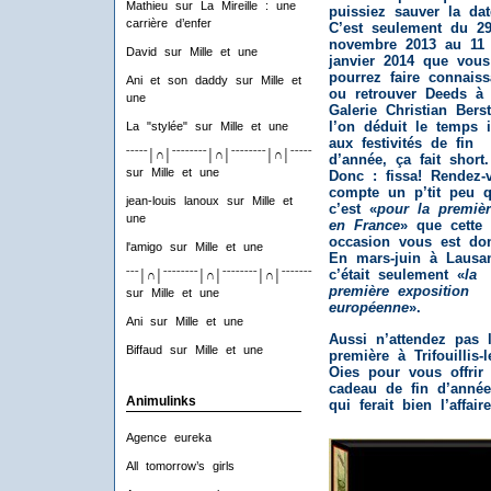
Mathieu
sur
La Mireille : une
puissiez sauver la dat
carrière d’enfer
C’est seulement du 2
novembre 2013 au 11
David
sur
Mille et une
janvier 2014 que vous
pourrez faire connais
Ani et son daddy
sur
Mille et
ou retrouver Deeds à 
une
Galerie Christian Berst
l’on déduit le temps i
La "stylée"
sur
Mille et une
aux festivités de fin
ˉˉˉˉˉ│∩│ˉˉˉˉˉˉˉˉ│∩│ˉˉˉˉˉˉˉˉ│∩│ˉˉˉˉˉˉˉˉ│∩│ˉˉˉˉ
d’année, ça fait short.
sur
Mille et une
Donc : fissa! Rendez-
compte un p’tit peu 
jean-louis lanoux
sur
Mille et
c’est «
pour la premièr
une
en France
» que cette
occasion vous est do
l'amigo
sur
Mille et une
En mars-juin à Lausa
c’était seulement «
la
ˉˉˉ│∩│ˉˉˉˉˉˉˉˉ│∩│ˉˉˉˉˉˉˉˉ│∩│ˉˉˉˉˉˉˉˉ│∩│ˉˉˉ
première exposition
sur
Mille et une
européenne
».
Ani
sur
Mille et une
Aussi n’attendez pas 
Biffaud
sur
Mille et une
première à Trifouillis-l
Oies pour vous offrir
cadeau de fin d’anné
Animulinks
qui ferait bien l’affaire
Agence eureka
All tomorrow’s girls