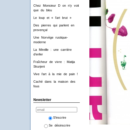
Chez Monsieur D on n’y voit
que du bleu
Le loup et « l’art brut »
Des pierres qui parlent en
provençal
Une Norvège rustique-
moderne
La Mireille : une carrière
d’enfer
Fraîcheur de vivre : Matija
Skurjeni
Vive l’art à la mie de pain !
Caché dans la maison des
fous
Newsletter
S'inscrire
Se désinscrire