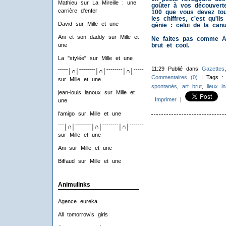
Mathieu
sur
La Mireille : une
goûter à vos découverte
carrière d’enfer
100 que vous devez tout
les chiffres, c'est qu'
David
sur
Mille et une
génie : celui de la canul
Ani et son daddy
sur
Mille et
Ne faites pas comme An
brut et cool.
une
La "stylée"
sur
Mille et une
11:29 Publié dans
Gazettes
ˉˉˉˉˉ│∩│ˉˉˉˉˉˉˉˉ│∩│ˉˉˉˉˉˉˉˉ│∩│ˉˉˉˉˉˉˉˉ│∩│ˉˉˉˉ
Commentaires (0)
| Tags 
sur
Mille et une
spontanés
,
art brut
,
lieux in
jean-louis lanoux
sur
Mille et
Imprimer
|
une
l'amigo
sur
Mille et une
ˉˉˉ│∩│ˉˉˉˉˉˉˉˉ│∩│ˉˉˉˉˉˉˉˉ│∩│ˉˉˉˉˉˉˉˉ│∩│ˉˉˉ
sur
Mille et une
Ani
sur
Mille et une
Biffaud
sur
Mille et une
Animulinks
Agence eureka
All tomorrow’s girls