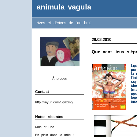
animula vagula
rives et dérives de l'art brut
29.03.2010
Que cent lieux s’ép
Les
pér
la 
l'i
À propos
son
idé
(ma
Contact
peu
lég
ins
http://tinyurl.com/8qnxmbj
Notes récentes
Mille et une
En plein dans le mille !