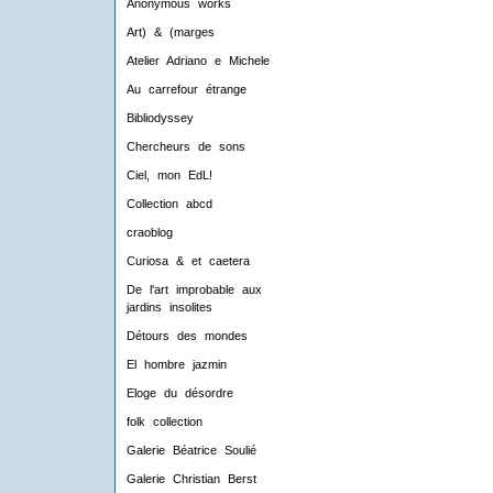
Anonymous works
Art) & (marges
Atelier Adriano e Michele
Au carrefour étrange
Bibliodyssey
Chercheurs de sons
Ciel, mon EdL!
Collection abcd
craoblog
Curiosa & et caetera
De l'art improbable aux
jardins insolites
Détours des mondes
El hombre jazmin
Eloge du désordre
folk collection
Galerie Béatrice Soulié
Galerie Christian Berst