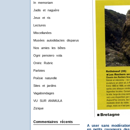
In memoriam
Jadis et naguère
Jeux et ris
Lectures
Miscellanées
Musées autodidactes disparus
Nos amies les bêtes
Ogni pensiero vola
Oniric Rubric
Parlotes
Poésie naturelle
Sites et jardins
Vagabondages
VU SUR ANIMULA
Zizique
Commentaires récents
A user sans modération
en petits ravageurs des