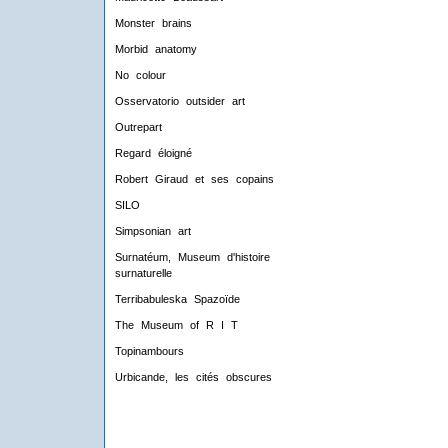
Monster brains
Morbid anatomy
No colour
Osservatorio outsider art
Outrepart
Regard éloigné
Robert Giraud et ses copains
SILO
Simpsonian art
Surnatéum, Museum d'histoire
surnaturelle
Terribabuleska Spazoïde
The Museum of R I T
Topinambours
Urbicande, les cités obscures