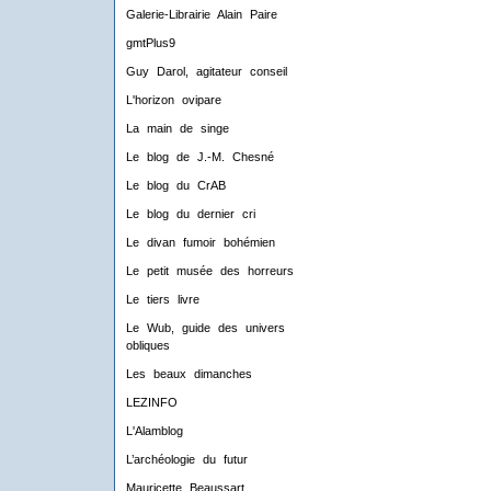
Galerie-Librairie Alain Paire
gmtPlus9
Guy Darol, agitateur conseil
L'horizon ovipare
La main de singe
Le blog de J.-M. Chesné
Le blog du CrAB
Le blog du dernier cri
Le divan fumoir bohémien
Le petit musée des horreurs
Le tiers livre
Le Wub, guide des univers
obliques
Les beaux dimanches
LEZINFO
L'Alamblog
L’archéologie du futur
Mauricette Beaussart