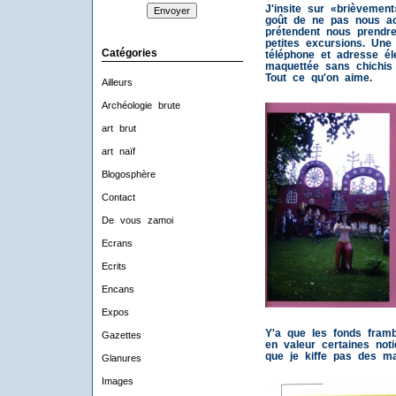
J'insite sur «brièveme
goût de ne pas nous ac
prétendent nous prendr
petites excursions. Une 
Catégories
téléphone et adresse éle
maquettée sans chichis m
Tout ce qu'on aime.
Ailleurs
Archéologie brute
art brut
art naïf
Blogosphère
Contact
De vous zamoi
Ecrans
Ecrits
Encans
Expos
Y'a que les fonds framb
Gazettes
en valeur certaines noti
que je kiffe pas des ma
Glanures
Images