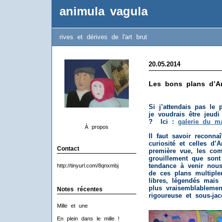
animula vagula
rives et dérives de l'art brut
20.05.2014
Les bons plans d’An
Si j’attendais pas le
je voudrais être jeud
? Ici :
galerie du m
À propos
Il faut savoir reconna
curiosité et celles d’
Contact
première vue, les com
grouillement que sont
tendance à venir nou
http://tinyurl.com/8qnxmbj
de ces plans multiple
libres, légendés mais 
plus vraisemblableme
Notes récentes
rigoureuse et sous-jac
Mille et une
En plein dans le mille !