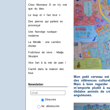
Chez Monsieur D on n’y voit
que du bleu
Le loup et « l’art brut »
Des pierres qui parlent en
provençal
Une Norvège rustique-
moderne
La Mireille : une carrière
d’enfer
Fraîcheur de vivre : Matija
Skurjeni
Vive l’art à la mie de pain !
Caché dans la maison des
fous
Mon petit cerveau est 
des références culture
Mais à bien regarder c
Newsletter
m’emporte plutôt à su
dédales animés de cré
anguleuses.
S'inscrire
Se désinscrire