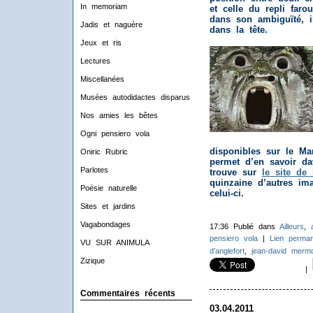
In memoriam
et celle du repli faro
dans son ambiguïté, il
Jadis et naguère
dans la tête.
Jeux et ris
Lectures
Miscellanées
Musées autodidactes disparus
Nos amies les bêtes
Ogni pensiero vola
disponibles sur le Ma
Oniric Rubric
permet d’en savoir da
Parlotes
trouve sur
le site de 
quinzaine d’autres im
Poésie naturelle
celui-ci.
Sites et jardins
Vagabondages
17:36 Publié dans
Ailleurs
,
pensiero vola
|
Lien perman
VU SUR ANIMULA
d’anglefort
,
jean-david merm
Zizique
|
Commentaires récents
03.04.2011