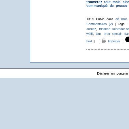
trouverez tout mais alo
communiqué de presse d
13:09 Publié dans
art brut
Commentaires (2)
| Tags 
corbaz
,
friedrich schröder-s
wölfli
,
lam
,
brett sinclair
,
dan
brut
|
|
Imprimer
|
Déclarer un contenu il