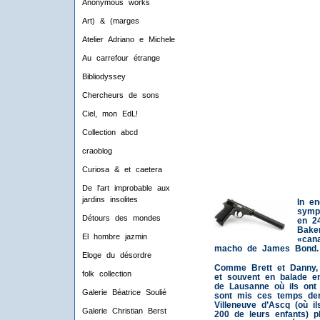
Anonymous works
Art) & (marges
Atelier Adriano e Michele
Au carrefour étrange
Bibliodyssey
Chercheurs de sons
Ciel, mon EdL!
Collection abcd
craoblog
Curiosa & et caetera
De l'art improbable aux
jardins insolites
In en
symp
Détours des mondes
en 2
Baker
El hombre jazmin
«can
macho de James Bond.
Eloge du désordre
Comme Brett et Danny, J
folk collection
et souvent en balade e
de Lausanne où ils ont 
Galerie Béatrice Soulié
sont mis ces temps der
Villeneuve d’Ascq (où i
Galerie Christian Berst
200 de leurs enfants) p