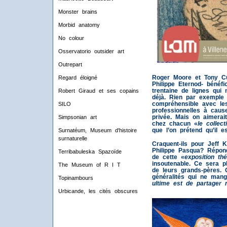
Monster brains
Morbid anatomy
No colour
Osservatorio outsider art
Outrepart
Roger Moore et Tony Cu
Regard éloigné
Philippe Eternod- bénéfi
trentaine de lignes qui
Robert Giraud et ses copains
déjà. Rien par exemple 
compréhensible avec les
SILO
professionnelles à caus
privée. Mais on aimerait
Simpsonian art
chez chacun «
le collec
que l’on prétend qu’il es
Surnatéum, Museum d'histoire
surnaturelle
Craquent-ils pour Jeff 
Philippe Pasqua? Répon
Terribabuleska Spazoïde
de cette «
exposition th
insoutenable. Ce sera p
The Museum of R I T
de leurs grands-pères.
généralités qui ne man
Topinambours
ultime est de partager 
Urbicande, les cités obscures