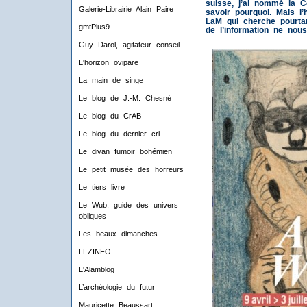
suisse, j’ai nommé la Co
Galerie-Librairie Alain Paire
savoir pourquoi. Mais l
LaM qui cherche pourtan
gmtPlus9
de l’information ne nous
Guy Darol, agitateur conseil
L'horizon ovipare
La main de singe
Le blog de J.-M. Chesné
Le blog du CrAB
Le blog du dernier cri
Le divan fumoir bohémien
Le petit musée des horreurs
Le tiers livre
Le Wub, guide des univers
obliques
Les beaux dimanches
LEZINFO
L'Alamblog
L’archéologie du futur
Mauricette Beaussart