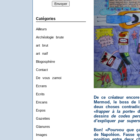
Catégories
Ailleurs
Archéologie brute
art brut
art naïf
Blogosphère
Contact
De vous zamoi
Ecrans
Ecrits
De ce créateur encor
Mermod, le boss de l
Encans
deux choses contradict
Expos
«
frapper à la porte
» d
dessins de codes pers
Gazettes
d’expliquer par superst
Glanures
Bon! «
Pourvou que ç
de Napoléon. Fasse qu
Images
position entre deux c