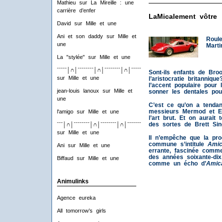
Mathieu
sur
La Mireille : une
carrière d’enfer
LaMicalement vôtre
David
sur
Mille et une
Ani et son daddy
sur
Mille et
Roule
une
Mart
La "stylée"
sur
Mille et une
ˉˉˉˉˉ│∩│ˉˉˉˉˉˉˉˉ│∩│ˉˉˉˉˉˉˉˉ│∩│ˉˉˉˉˉˉˉˉ│∩│ˉˉˉˉ
Sont-ils enfants de Bro
sur
Mille et une
l’aristocratie britanniqu
l’accent populaire pour
jean-louis lanoux
sur
Mille et
sonner les dentales pour
une
C’est ce qu’on a tenda
messieurs Mermod et Ete
l'amigo
sur
Mille et une
l’art brut. Et on aurait
des sortes de Brett Sinc
ˉˉˉ│∩│ˉˉˉˉˉˉˉˉ│∩│ˉˉˉˉˉˉˉˉ│∩│ˉˉˉˉˉˉˉˉ│∩│ˉˉˉ
sur
Mille et une
Il n’empêche que la pro
commune s’intitule
Amic
Ani
sur
Mille et une
errante, fascinée comme
des années soixante-dix
Biffaud
sur
Mille et une
comme un écho d’
Amic
Animulinks
Agence eureka
All tomorrow’s girls