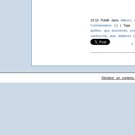
19:10 Publié dans
Ailleurs
,
Commentaires (1)
| Tags 
québec
,
guy joussemet
,
yvo
sanfourche
,
jean deldevez
|
Déclarer un contenu il