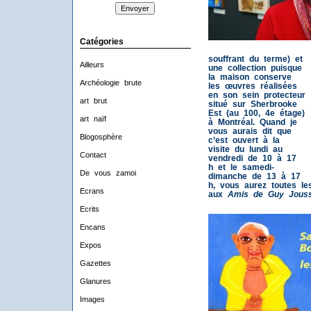
Catégories
souffrant du terme)
et
Ailleurs
une collection puisque
la maison conserve
Archéologie brute
les œuvres réalisées
en son sein protecteur
art brut
situé sur Sherbrooke
Est (au 100, 4e étage)
art naïf
à Montréal. Quand je
vous aurais dit que
Blogosphère
c’est ouvert à la
visite du lundi au
Contact
vendredi de 10 à 17
h et le samedi-
De vous zamoi
dimanche de 13 à 17
h, vous aurez toutes le
Ecrans
aux
Amis de Guy Jous
Ecrits
Encans
Expos
Gazettes
Glanures
Images