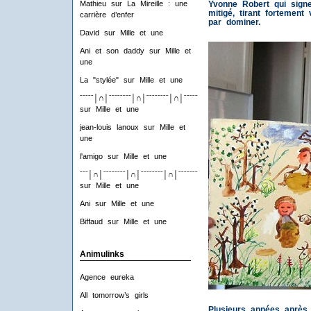
Yvonne Robert qui signe
Mathieu
sur
La Mireille : une
mitigé, tirant fortement 
carrière d’enfer
par dominer.
David
sur
Mille et une
Ani et son daddy
sur
Mille et
une
La "stylée"
sur
Mille et une
ˉˉˉˉˉ│∩│ˉˉˉˉˉˉˉˉ│∩│ˉˉˉˉˉˉˉˉ│∩│ˉˉˉˉˉˉˉˉ│∩│ˉˉˉˉ
sur
Mille et une
jean-louis lanoux
sur
Mille et
une
l'amigo
sur
Mille et une
ˉˉˉ│∩│ˉˉˉˉˉˉˉˉ│∩│ˉˉˉˉˉˉˉˉ│∩│ˉˉˉˉˉˉˉˉ│∩│ˉˉˉ
sur
Mille et une
Ani
sur
Mille et une
Biffaud
sur
Mille et une
Animulinks
Agence eureka
All tomorrow’s girls
Plusieurs années après, 