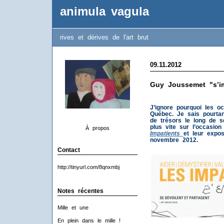
animula vagula
rives et dérives de l'art brut
09.11.2012
Guy Joussemet "s’im
J’ignore pourquoi les o
Québec. Je sais pourtan
de trésors le long de s
plus vite sur l’occasio
À propos
Impatients
et leur expos
novembre 2012.
Contact
http://tinyurl.com/8qnxmbj
Notes récentes
Mille et une
En plein dans le mille !