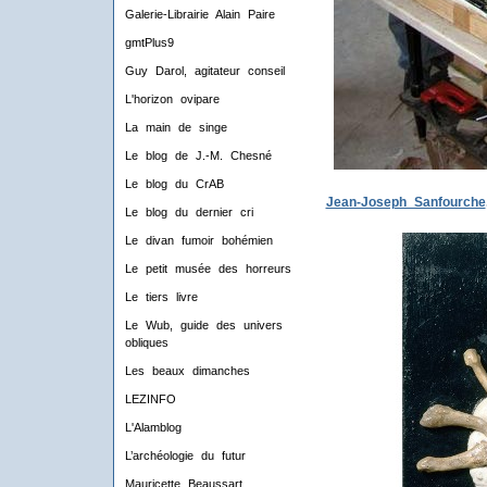
Galerie-Librairie Alain Paire
gmtPlus9
Guy Darol, agitateur conseil
L'horizon ovipare
La main de singe
Le blog de J.-M. Chesné
Le blog du CrAB
Jean-Joseph Sanfourche
Le blog du dernier cri
Le divan fumoir bohémien
Le petit musée des horreurs
Le tiers livre
Le Wub, guide des univers
obliques
Les beaux dimanches
LEZINFO
L'Alamblog
L’archéologie du futur
Mauricette Beaussart