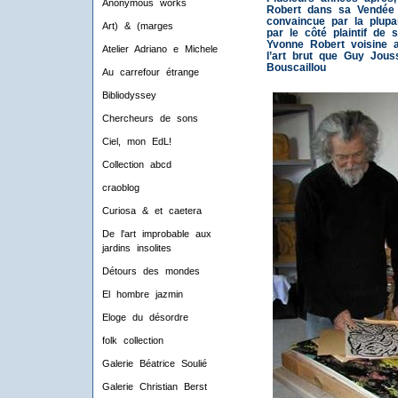
Anonymous works
Robert dans sa Vendée p
convaincue par la plup
Art) & (marges
par le côté plaintif de 
Yvonne Robert voisine 
Atelier Adriano e Michele
l’art brut que Guy Jou
Bouscaillou
Au carrefour étrange
Bibliodyssey
Chercheurs de sons
Ciel, mon EdL!
Collection abcd
craoblog
Curiosa & et caetera
De l'art improbable aux
jardins insolites
Détours des mondes
El hombre jazmin
Eloge du désordre
folk collection
Galerie Béatrice Soulié
Galerie Christian Berst