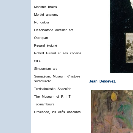
Monster brains
Morbid anatomy
No colour
Osservatorio outsider art
Outrepart
Regard éloigné
Robert Giraud et ses copains
SILO
Simpsonian art
Surnatéum, Museum d'histoire
Jean Deldevez,
surnaturelle
Terribabuleska Spazoïde
The Museum of R I T
Topinambours
Urbicande, les cités obscures