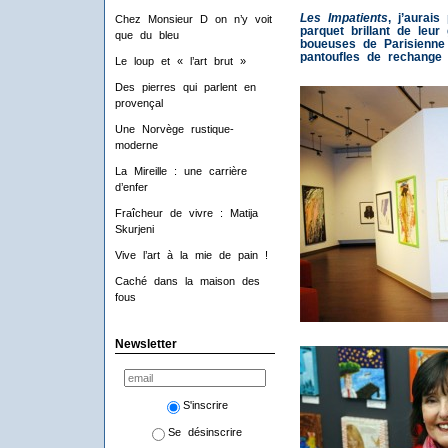
Les Impatients
, j’aurais
Chez Monsieur D on n’y voit
parquet brillant de leu
que du bleu
boueuses de Parisienne
pantoufles de rechange
Le loup et « l’art brut »
Des pierres qui parlent en
provençal
Une Norvège rustique-
moderne
La Mireille : une carrière
d’enfer
Fraîcheur de vivre : Matija
Skurjeni
Vive l’art à la mie de pain !
Caché dans la maison des
fous
Newsletter
S'inscrire
Se désinscrire