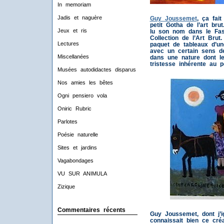
In memoriam
Jadis et naguère
Guy Joussemet
, ça fait
petit Gotha de l’art br
Jeux et ris
lu son nom dans le Fasc
Collection de l’Art Brut
Lectures
paquet de tableaux d’un
avec un certain sens de
Miscellanées
dans une nature dont le
tristesse inhérente au pe
Musées autodidactes disparus
Nos amies les bêtes
Ogni pensiero vola
Oniric Rubric
Parlotes
Poésie naturelle
Sites et jardins
Vagabondages
VU SUR ANIMULA
Zizique
Commentaires récents
Guy Joussemet, dont j’ig
connaissait bien ce cré