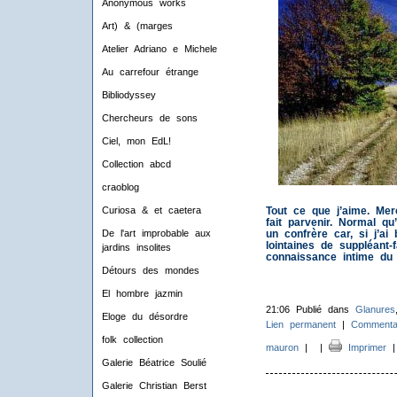
Anonymous works
Art) & (marges
Atelier Adriano e Michele
Au carrefour étrange
Bibliodyssey
Chercheurs de sons
Ciel, mon EdL!
Collection abcd
craoblog
Tout ce que j’aime. Mer
Curiosa & et caetera
fait parvenir. Normal qu
un confrère car, si j’ai
De l'art improbable aux
lointaines de suppléant-
jardins insolites
connaissance intime du
Détours des mondes
El hombre jazmin
21:06 Publié dans
Glanures
Eloge du désordre
Lien permanent
|
Commentai
folk collection
mauron
|
|
Imprimer
Galerie Béatrice Soulié
Galerie Christian Berst