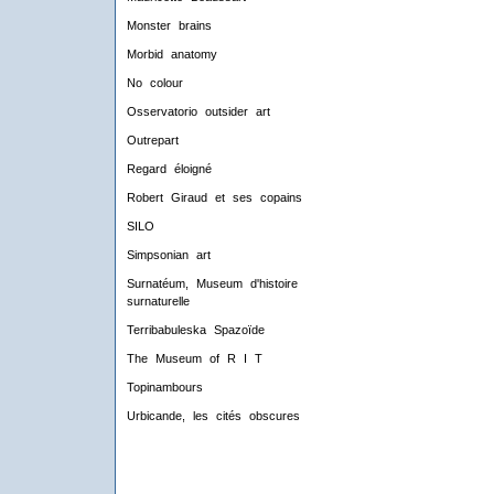
Monster brains
Morbid anatomy
No colour
Osservatorio outsider art
Outrepart
Regard éloigné
Robert Giraud et ses copains
SILO
Simpsonian art
Surnatéum, Museum d'histoire
surnaturelle
Terribabuleska Spazoïde
The Museum of R I T
Topinambours
Urbicande, les cités obscures