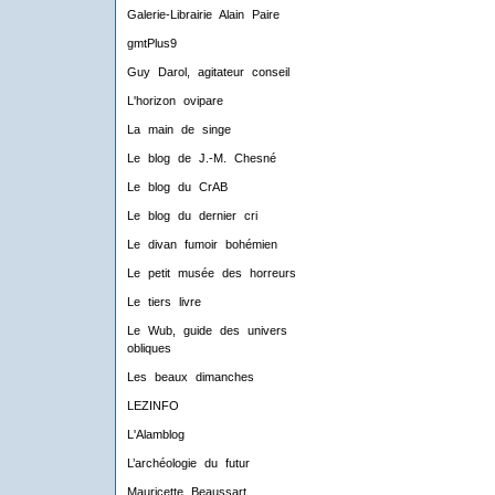
Galerie-Librairie Alain Paire
gmtPlus9
Guy Darol, agitateur conseil
L'horizon ovipare
La main de singe
Le blog de J.-M. Chesné
Le blog du CrAB
Le blog du dernier cri
Le divan fumoir bohémien
Le petit musée des horreurs
Le tiers livre
Le Wub, guide des univers
obliques
Les beaux dimanches
LEZINFO
L'Alamblog
L’archéologie du futur
Mauricette Beaussart