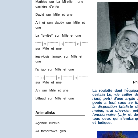
Mathieu
sur
La Mireille : une
carrière d’enfer
David
sur
Mille et une
Ani et son daddy
sur
Mille et
une
La "stylée"
sur
Mille et une
ˉˉˉˉˉ│∩│ˉˉˉˉˉˉˉˉ│∩│ˉˉˉˉˉˉˉˉ│∩│ˉˉˉˉˉˉˉˉ│∩│ˉˉˉˉ
sur
Mille et une
jean-louis lanoux
sur
Mille et
une
l'amigo
sur
Mille et une
ˉˉˉ│∩│ˉˉˉˉˉˉˉˉ│∩│ˉˉˉˉˉˉˉˉ│∩│ˉˉˉˉˉˉˉˉ│∩│ˉˉˉ
Pho
sur
Mille et une
La roulotte dont l’équi
Ani
sur
Mille et une
certain Lu, «
le collier 
riant, pétri d’une argile
Biffaud
sur
Mille et une
goûté à tout sans se fix
la disposition fataliste
moine, vrai chevrier, pè
Animulinks
fonctionnaire (…)
» et de
tous ceux qui s’embarqu
et ludique.
Agence eureka
All tomorrow’s girls