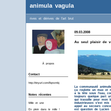
animula vagula
rives et dérives de l'art brut
09.03.2008
Au seul plaisir de 
À propos
Contact
http://tinyurl.com/8qnxmbj
La communauté animulie
ça roulotte un max et 
a la tête sous l’eau, c
Notes récentes
toujours quelque part 
qui travaille pour mon 
industrieuses s’est mis
Mille et une
appel au secours conce
est question de Lucien 
En plein dans le mille !