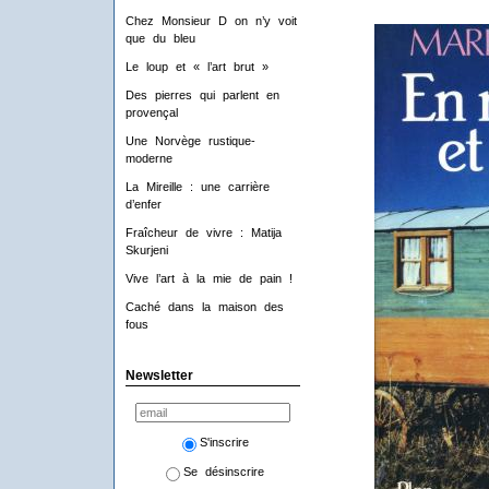
Chez Monsieur D on n’y voit
que du bleu
Le loup et « l’art brut »
Des pierres qui parlent en
provençal
Une Norvège rustique-
moderne
La Mireille : une carrière
d’enfer
Fraîcheur de vivre : Matija
Skurjeni
Vive l’art à la mie de pain !
Caché dans la maison des
fous
Newsletter
S'inscrire
Se désinscrire