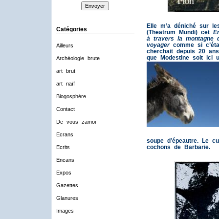
Elle m’a déniché sur le
Catégories
(Theatrum Mundi) cet
E
à travers la montagne 
voyager
comme si c’éta
Ailleurs
cherchait depuis 20 ans
que Modestine soit ici 
Archéologie brute
art brut
art naïf
Blogosphère
Contact
De vous zamoi
Ecrans
soupe d’épeautre. Le cu
cochons de Barbarie.
Ecrits
Encans
Expos
Gazettes
Glanures
Images