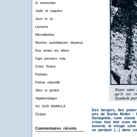
In memoriam
Jadis et naguère
Jeux et ris
Lectures
Miscellanées
Musées autodidactes disparus
Nos amies les bêtes
Ogni pensiero vola
Oniric Rubric
Parlotes
Poésie naturelle
Sites et jardins
Vagabondages
VU SUR ANIMULA
Des bergers, des potie
airs de Barbu Muller : l
Zizique
Ganagobie, «
une statue 
creux tout noir sous de
ouverte, le visage sans
Commentaires récents
se perdant (…) dans son