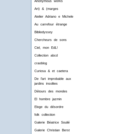
Anonymous works
Art) & (marges
Atelier Adriano e Michele
Au carrefour étrange
Bibliodyssey
Chercheurs de sons
Ciel, mon EdL!
Collection abcd
craoblog
Curiosa & et caetera
De l'art improbable aux
jardins insolites
Détours des mondes
El hombre jazmin
Eloge du désordre
folk collection
Galerie Béatrice Soulié
Galerie Christian Berst