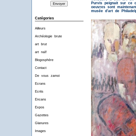
Purvis peignait sur ce 
oeuvres sont maintenan
musée d'art de Philadelp
Catégories
Ailleurs
Archéologie brute
art brut
art naïf
Blogosphère
Contact
De vous zamoi
Ecrans
Ecrits
Encans
Expos
Gazettes
Glanures
Images