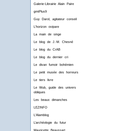
Galerie-Librairie Alain Paire
gmtPlus9
Guy Darol, agitateur conseil
L'horizon ovipare
La main de singe
Le blog de J.-M. Chesné
Le blog du CrAB
Le blog du dernier cri
Le divan fumoir bohémien
Le petit musée des horreurs
Le tiers livre
Le Wub, guide des univers
obliques
Les beaux dimanches
LEZINFO
L'Alamblog
L’archéologie du futur
Mauricette Beaussart