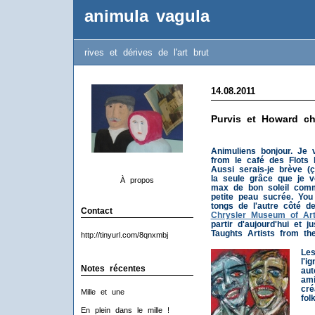
animula vagula
rives et dérives de l'art brut
14.08.2011
Purvis et Howard ch
Animuliens bonjour. Je
from le café des Flots 
Aussi serais-je brève (ç
la seule grâce que je 
À propos
max de bon soleil com
petite peau sucrée. You 
tongs de l'autre côté de 
Contact
Chrysler Museum of Ar
partir d'aujourd'hui et 
Taughts Artists from th
http://tinyurl.com/8qnxmbj
Les
l'i
Notes récentes
aut
ami
cré
Mille et une
fol
En plein dans le mille !