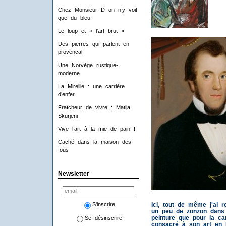
Chez Monsieur D on n’y voit
que du bleu
Le loup et « l’art brut »
Des pierres qui parlent en
provençal
Une Norvège rustique-
moderne
La Mireille : une carrière
d’enfer
Fraîcheur de vivre : Matija
Skurjeni
Vive l’art à la mie de pain !
Caché dans la maison des
fous
Newsletter
S'inscrire
Ici, tout de même j'ai r
un peu de zonzon dans s
peinture que pour la cam
Se désinscrire
consacré à son art en F