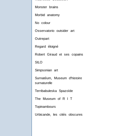
Monster brains
Morbid anatomy
No colour
Osservatorio outsider art
Outrepart
Regard éloigné
Robert Giraud et ses copains
SILO
Simpsonian art
Surnatéum, Museum d'histoire
surnaturelle
Terribabuleska Spazoïde
The Museum of R I T
Topinambours
Urbicande, les cités obscures