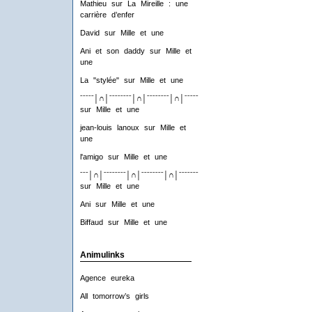
Mathieu
sur
La Mireille : une
carrière d’enfer
David
sur
Mille et une
Ani et son daddy
sur
Mille et
une
La "stylée"
sur
Mille et une
ˉˉˉˉˉ│∩│ˉˉˉˉˉˉˉˉ│∩│ˉˉˉˉˉˉˉˉ│∩│ˉˉˉˉˉˉˉˉ│∩│ˉˉˉˉ
sur
Mille et une
jean-louis lanoux
sur
Mille et
une
l'amigo
sur
Mille et une
ˉˉˉ│∩│ˉˉˉˉˉˉˉˉ│∩│ˉˉˉˉˉˉˉˉ│∩│ˉˉˉˉˉˉˉˉ│∩│ˉˉˉ
sur
Mille et une
Ani
sur
Mille et une
Biffaud
sur
Mille et une
Animulinks
Agence eureka
All tomorrow’s girls