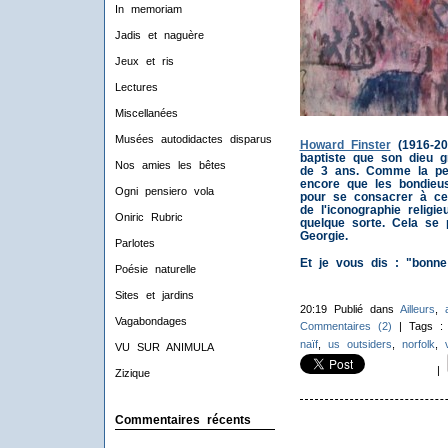
In memoriam
Jadis et naguère
Jeux et ris
Lectures
Miscellanées
Musées autodidactes disparus
Howard Finster
(1916-200
baptiste que son dieu gr
Nos amies les bêtes
de 3 ans. Comme la peint
encore que les bondieus
Ogni pensiero vola
pour se consacrer à ce
de l'iconographie religi
Oniric Rubric
quelque sorte. Cela se 
Georgie.
Parlotes
Et je vous dis : "bonne 
Poésie naturelle
Sites et jardins
20:19 Publié dans
Ailleurs
,
Vagabondages
Commentaires (2)
| Tags 
naïf
,
us outsiders
,
norfolk
,
VU SUR ANIMULA
|
Zizique
Commentaires récents