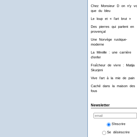
Chez Monsieur D on n’y voi
que du bleu
Le loup et « l’art brut »
Des pierres qui parlent en
provençal
Une Norvège rustique-
moderne
La Mireille : une carrière
d’enfer
Fraîcheur de vivre : Matija
Skurjeni
Vive l’art à la mie de pain 
Caché dans la maison des
fous
Newsletter
S'inscrire
Se désinscrire