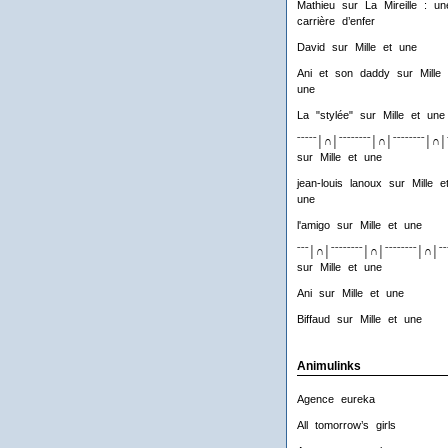
Mathieu
sur
La Mireille : un
carrière d’enfer
David
sur
Mille et une
Ani et son daddy
sur
Mille 
une
La "stylée"
sur
Mille et une
ˉˉˉˉˉ│∩│ˉˉˉˉˉˉˉˉ│∩│ˉˉˉˉˉˉˉˉ│∩│
sur
Mille et une
jean-louis lanoux
sur
Mille e
une
l'amigo
sur
Mille et une
ˉˉˉ│∩│ˉˉˉˉˉˉˉˉ│∩│ˉˉˉˉˉˉˉˉ│∩│ˉˉ
sur
Mille et une
Ani
sur
Mille et une
Biffaud
sur
Mille et une
Animulinks
Agence eureka
All tomorrow’s girls