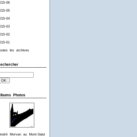
015-06
015-05
015-04
015-03
015-02
015-01
outes les archives
echercher
lbums Photos
André Morvan au Mont-Salut