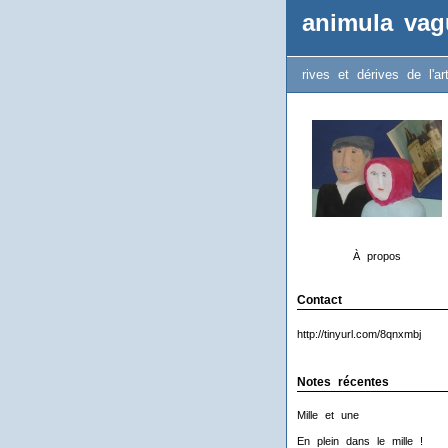
animula vag
rives et dérives de l'ar
À propos
Contact
http://tinyurl.com/8qnxmbj
Notes récentes
Mille et une
En plein dans le mille !