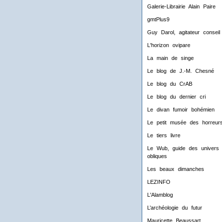
Galerie-Librairie Alain Paire
gmtPlus9
Guy Darol, agitateur conseil
L'horizon ovipare
La main de singe
Le blog de J.-M. Chesné
Le blog du CrAB
Le blog du dernier cri
Le divan fumoir bohémien
Le petit musée des horreur
Le tiers livre
Le Wub, guide des univers
obliques
Les beaux dimanches
LEZINFO
L'Alamblog
L’archéologie du futur
Mauricette Beaussart