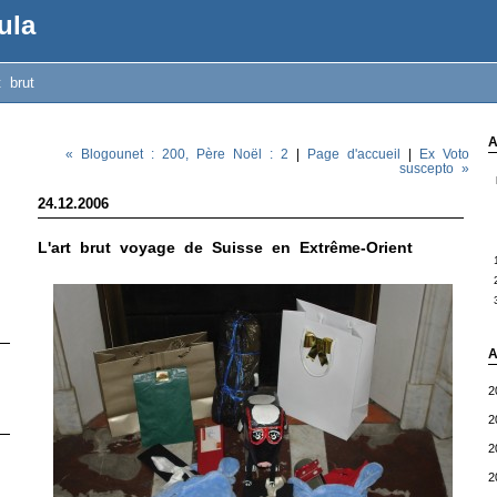
ula
t brut
A
« Blogounet : 200, Père Noël : 2
|
Page d'accueil
|
Ex Voto
suscepto »
24.12.2006
L'art brut voyage de Suisse en Extrême-Orient
A
2
2
2
2