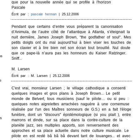
que pour la nouvelle année qui se profile à l'horizon
Pascale
Écrit par :
pascale herman
| 25.12.2006
Pendant que certains d’entre vous préparent la canonisation
d’Animula, de l’autre côté de l’atlantique à Atlanta, s’éteignait la
nuit dernière, James Joseph Brown, “the godfather of soul“. Mes
petits doigts ont du mal aujourd’hui à bien viser les touches de
son clavier et à lire bien net son écran tout brouillé. Nul doute
que ce pape-là n’aura pas les honneurs du Kaiser Ratzinger.
ns
Sniff...
M. Larsen
Écrit par : M. Larsen | 25.12.2006
e
C'est vrai, monsieur Larsen ; le village cathodique a consenti
quelques images et gros plans à Joseph Brown... Le petit
monde de Belvert, tous musiciens (sauf le pilote.... ou si peu :
quelques notes aigrelettes arrachées naguère à une cornemuse
réalisée par l'un des Maîtres sonneurs de G.S.) en a fait l'éloge
funèbre, dont un "discours" épistémologique (si you plait ), entre
es
marrons et dinde, sur sa place dans la contre-culture de la
planète jazz, ses multiples apports, son renversement des
approches et sa place actuelle dans notre culture musicale. Le
pilote en est resté bâ bâ bâ devant tant de louanges... et avec