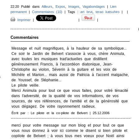
22:20 Publié dans
Ailleurs
,
Expos
,
Images
,
Vagabondages
|
Lien
permanent
|
Commentaires (10)
| Tags :
art brut
,
terao katsuhiro
|
|
Imprimer
|
|
|
Commentaires
Message et nuit magnifiques, à la hauteur de sa symbolique...
Ce soir le Jardin de Belvert s'associe à vous, chère Animula,
avec toutes les musiques trad'actuelles que distillent
généreusement Francis, à l'accordéon diatonique, Jean-
Christophe au violon, Séverin à la guitare et les voix de
Michèle et Marion... mais aussi de Patricia à l'accent malgache,
s
de Youssef, de Stéphanie...
Le pilote veille.
Merci Animula pour tout ce que vous faites, pour votré ténacité
dans l'adversité, de la qualité de vos informations, de vos
sources, de vos références, de l'amitié et de la générosité que
vous dégagez. De votre rayonnement radieux.
Écrit par : Le pilote et la co-pilote de Belvert | 25.12.2006
merci pour votre message sur mon blog et pour tout ce que
vous nous donnez à voir ici comme le disent si bien pilote et
copilote de Belvert ; à vous tous mes voeux pour Noël ainsi