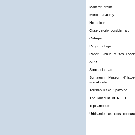
Monster brains
Morbid anatomy
No colour
Osservatorio outsider art
Outrepart
Regard éloigné
Robert Giraud et ses copai
SILO
Simpsonian art
Surnatéum, Museum d'histoir
surnaturelle
Terribabuleska Spazoïde
The Museum of R I T
Topinambours
Urbicande, les cités obscur