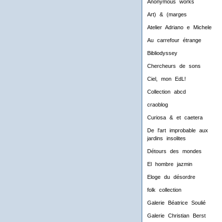
Anonymous works
Art) & (marges
Atelier Adriano e Michele
Au carrefour étrange
Bibliodyssey
Chercheurs de sons
Ciel, mon EdL!
Collection abcd
craoblog
Curiosa & et caetera
De l'art improbable aux
jardins insolites
Détours des mondes
El hombre jazmin
Eloge du désordre
folk collection
Galerie Béatrice Soulié
Galerie Christian Berst