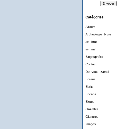
Catégories
Ailleurs
Archéologie brute
art brut
art naïf
Blogosphère
Contact
De vous zamoi
Ecrans
Ecrits
Encans
Expos
Gazettes
Glanures
Images