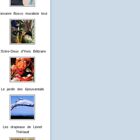
iovanni Bosco muraliste brut
L'Entre-Deux d'Yves Bélizaire
Le jardin des épouvantails
Les drapeaux de Lionel
Thériault