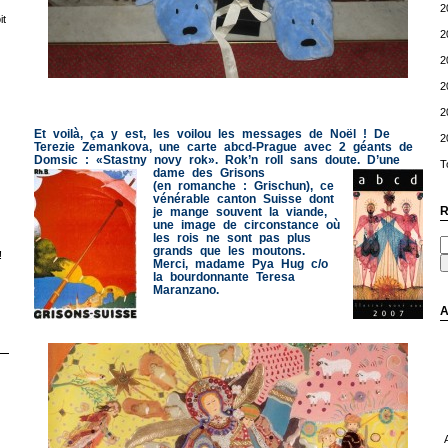
2
t
2
2
2
2
Et voilà, ça y est, les voilou les messages de Noël ! De
2
Terezie Zemankova, une carte abcd-Prague avec 2 géants de
Domsic : «Stastny novy rok». Rok’n roll sans doute.
D’une
T
dame des Grisons
(en romanche : Grischun), ce
vénérable canton Suisse dont
R
je mange souvent la viande,
une image de circonstance où
les rois ne sont pas plus
grands que les moutons.
!
Merci, madame Pya Hug c/o
la bourdonnante Teresa
Maranzano.
A