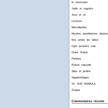
In memoriam
Jadis et naguère
Jeux et ris
Lectures
Miscellanées
Musées autodidactes disparu
Nos amies les bêtes
Ogni pensiero vola
Oniric Rubric
Parlotes
Poésie naturelle
Sites et jardins
Vagabondages
VU SUR ANIMULA
Zizique
Commentaires récents