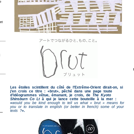
e
et
ˉˉˉˉˉˉˉˉ│∩│ˉˉˉˉ
t
ˉˉˉˉˉˉ│∩│ˉˉˉ
Les étoiles scintillent du côté de l’Extrême-Orient dirait-on, si
j’en crois ce titre : «brut», pêché dans une page toute
d’idéogrammes vêtue, émanant, je crois, de
The Kyoto
Shinsburn Co Lt
à qui je lance cette bouteille à la mer :
«
would you be kind enough to tell us what « brut » means for
you or to translate in english (or better in french) some of your
texts
?
».