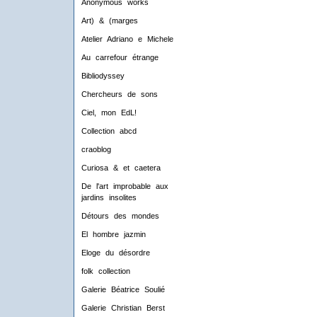
Anonymous works
Art) & (marges
Atelier Adriano e Michele
Au carrefour étrange
Bibliodyssey
Chercheurs de sons
Ciel, mon EdL!
Collection abcd
craoblog
Curiosa & et caetera
De l'art improbable aux
jardins insolites
Détours des mondes
El hombre jazmin
Eloge du désordre
folk collection
Galerie Béatrice Soulié
Galerie Christian Berst