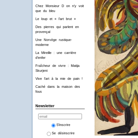
Chez Monsieur D on n’y voit
que du bleu
Le loup et « l’art brut »
Des pierres qui parlent en
provençal
Une Norvège rustique-
moderne
La Mireille : une carrière
d’enfer
Fraîcheur de vivre : Matija
Skurjeni
Vive l’art à la mie de pain !
Caché dans la maison des
fous
Newsletter
S'inscrire
Se désinscrire