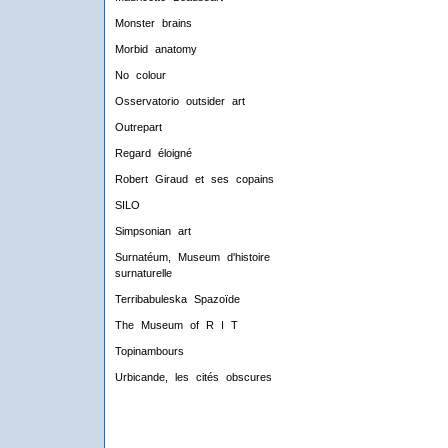
Monster brains
Morbid anatomy
No colour
Osservatorio outsider art
Outrepart
Regard éloigné
Robert Giraud et ses copains
SILO
Simpsonian art
Surnatéum, Museum d'histoire
surnaturelle
Terribabuleska Spazoïde
The Museum of R I T
Topinambours
Urbicande, les cités obscures