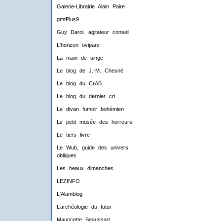
Galerie-Librairie Alain Paire
gmtPlus9
Guy Darol, agitateur conseil
L'horizon ovipare
La main de singe
Le blog de J.-M. Chesné
Le blog du CrAB
Le blog du dernier cri
Le divan fumoir bohémien
Le petit musée des horreurs
Le tiers livre
Le Wub, guide des univers
obliques
Les beaux dimanches
LEZINFO
L'Alamblog
L’archéologie du futur
Mauricette Beaussart