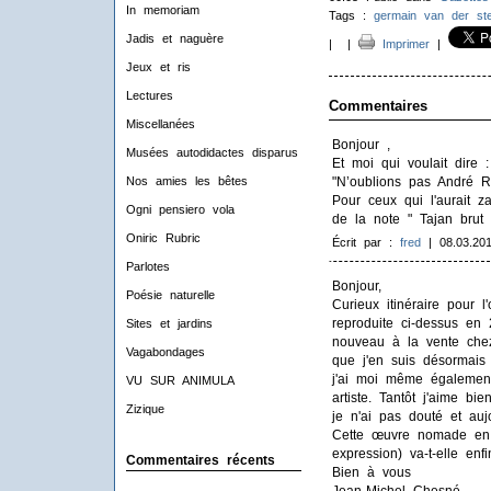
In memoriam
Tags :
germain van der st
Jadis et naguère
|
|
Imprimer
|
Jeux et ris
Lectures
Commentaires
Miscellanées
Bonjour ,
Musées autodidactes disparus
Et moi qui voulait dire :
Nos amies les bêtes
"N’oublions pas André Ro
Pour ceux qui l'aurait z
Ogni pensiero vola
de la note " Tajan brut
Oniric Rubric
Écrit par :
fred
| 08.03.20
Parlotes
Bonjour,
Poésie naturelle
Curieux itinéraire pour
reproduite ci-dessus en 
Sites et jardins
nouveau à la vente che
Vagabondages
que j'en suis désormais
j'ai moi même également
VU SUR ANIMULA
artiste. Tantôt j'aime bi
Zizique
je n'ai pas douté et aujo
Cette œuvre nomade en 
expression) va-t-elle enf
Commentaires récents
Bien à vous
Jean-Michel Chesné