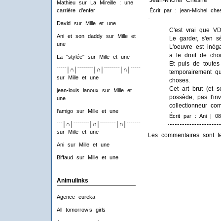
Mathieu
sur
La Mireille : une
carrière d’enfer
Écrit par : jean-Michel che
David
sur
Mille et une
C'est vrai que VD
Ani et son daddy
sur
Mille et
Le garder, s'en s
une
L'oeuvre est inég
a le droit de choi
La "stylée"
sur
Mille et une
Et puis de toutes
ˉˉˉˉˉ│∩│ˉˉˉˉˉˉˉˉ│∩│ˉˉˉˉˉˉˉˉ│∩│ˉˉˉˉˉˉˉˉ│∩│ˉˉˉˉ
temporairement 
sur
Mille et une
choses.
Cet art brut (et s
jean-louis lanoux
sur
Mille et
possède, pas l'in
une
collectionneur co
l'amigo
sur
Mille et une
Écrit par : Ani | 08
ˉˉˉ│∩│ˉˉˉˉˉˉˉˉ│∩│ˉˉˉˉˉˉˉˉ│∩│ˉˉˉˉˉˉˉˉ│∩│ˉˉˉ
sur
Mille et une
Les commentaires sont f
Ani
sur
Mille et une
Biffaud
sur
Mille et une
Animulinks
Agence eureka
All tomorrow’s girls