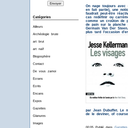
On nage toujours avec 
en fait partie), une not
faudrait peut-être réacti
Catégories
cas redéfinir ou carréme
comme un croûton de pai
de pain sur la planche 
Ailleurs
Germain Van Der Steen. 
plus tard l'occasion d'e
Archéologie brute
art brut
art naïf
Blogosphère
Contact
De vous zamoi
Ecrans
Ecrits
Encans
Expos
Gazettes
par Jean Dubuffet. Le n
de le deviner, of course.
Glanures
Images
00:05 Publié dans
Gazettes