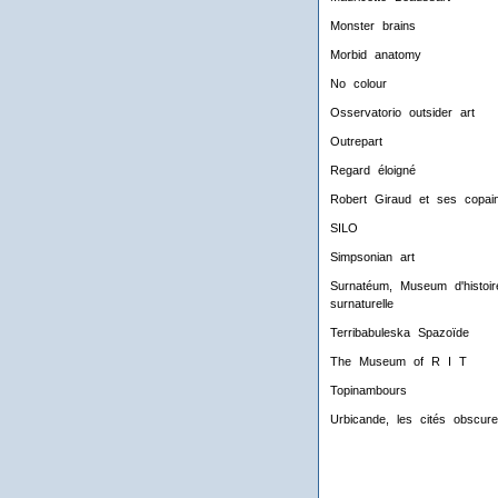
Monster brains
Morbid anatomy
No colour
Osservatorio outsider art
Outrepart
Regard éloigné
Robert Giraud et ses copai
SILO
Simpsonian art
Surnatéum, Museum d'histoir
surnaturelle
Terribabuleska Spazoïde
The Museum of R I T
Topinambours
Urbicande, les cités obscur