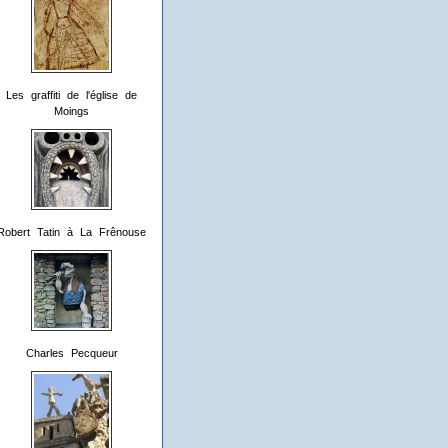
Les graffiti de l'église de
Moings
Robert Tatin à La Frênouse
Charles Pecqueur