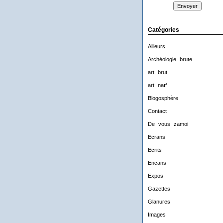
Catégories
Ailleurs
Archéologie brute
art brut
art naïf
Blogosphère
Contact
De vous zamoi
Ecrans
Ecrits
Encans
Expos
Gazettes
Glanures
Images