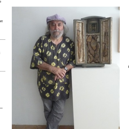
e
et
ˉˉˉˉˉˉˉˉ│∩│ˉˉˉˉ
t
ˉˉˉˉˉˉ│∩│ˉˉˉ