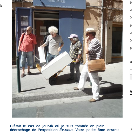
2
t
2
2
2
2
2
T
R
!
A
C’était le cas ce jour-là où je suis tombée en plein
décrochage de l’exposition
Ex-voto
. Votre petite âme errante