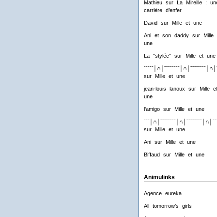
Mathieu
sur
La Mireille : un
carrière d’enfer
David
sur
Mille et une
Ani et son daddy
sur
Mille 
une
La "stylée"
sur
Mille et une
ˉˉˉˉˉ│∩│ˉˉˉˉˉˉˉˉ│∩│ˉˉˉˉˉˉˉˉ│∩│
sur
Mille et une
jean-louis lanoux
sur
Mille e
une
l'amigo
sur
Mille et une
ˉˉˉ│∩│ˉˉˉˉˉˉˉˉ│∩│ˉˉˉˉˉˉˉˉ│∩│ˉˉ
sur
Mille et une
Ani
sur
Mille et une
Biffaud
sur
Mille et une
Animulinks
Agence eureka
All tomorrow’s girls