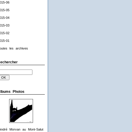
015-06
015-05
015-04
015-03
015-02
015-01
outes les archives
echercher
lbums Photos
André Morvan au Mont-Salut