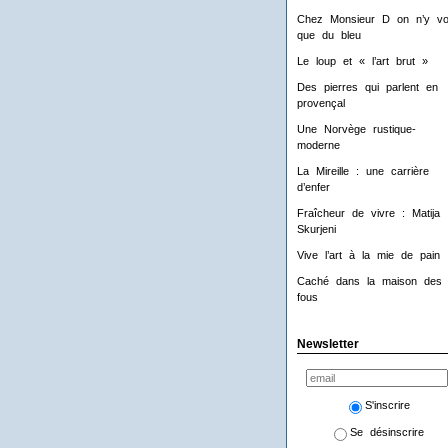
Chez Monsieur D on n’y voi
que du bleu
Le loup et « l’art brut »
Des pierres qui parlent en
provençal
Une Norvège rustique-
moderne
La Mireille : une carrière
d’enfer
Fraîcheur de vivre : Matija
Skurjeni
Vive l’art à la mie de pain 
Caché dans la maison des
fous
Newsletter
S'inscrire
Se désinscrire