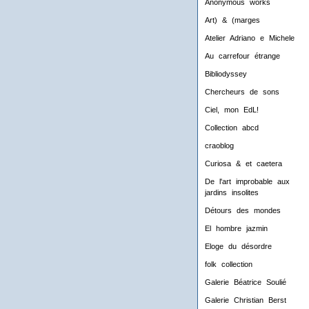
Anonymous works
Art) & (marges
Atelier Adriano e Michele
Au carrefour étrange
Bibliodyssey
Chercheurs de sons
Ciel, mon EdL!
Collection abcd
craoblog
Curiosa & et caetera
De l'art improbable aux
jardins insolites
Détours des mondes
El hombre jazmin
Eloge du désordre
folk collection
Galerie Béatrice Soulié
Galerie Christian Berst