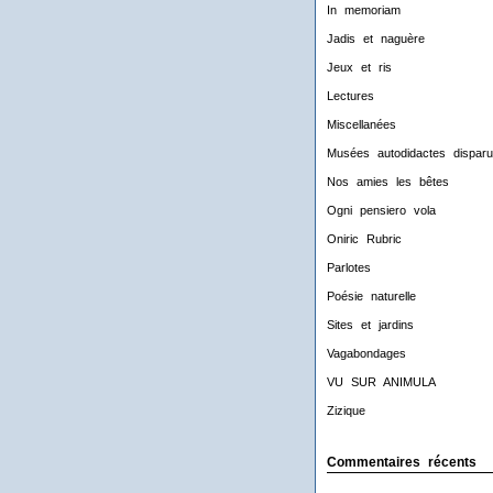
In memoriam
Jadis et naguère
Jeux et ris
Lectures
Miscellanées
Musées autodidactes disparu
Nos amies les bêtes
Ogni pensiero vola
Oniric Rubric
Parlotes
Poésie naturelle
Sites et jardins
Vagabondages
VU SUR ANIMULA
Zizique
Commentaires récents