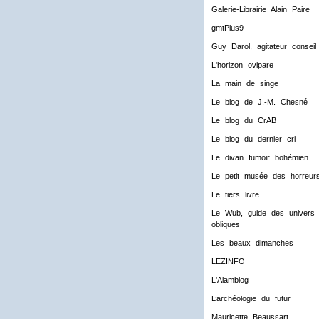
Galerie-Librairie Alain Paire
gmtPlus9
Guy Darol, agitateur conseil
L'horizon ovipare
La main de singe
Le blog de J.-M. Chesné
Le blog du CrAB
Le blog du dernier cri
Le divan fumoir bohémien
Le petit musée des horreur
Le tiers livre
Le Wub, guide des univers
obliques
Les beaux dimanches
LEZINFO
L'Alamblog
L’archéologie du futur
Mauricette Beaussart