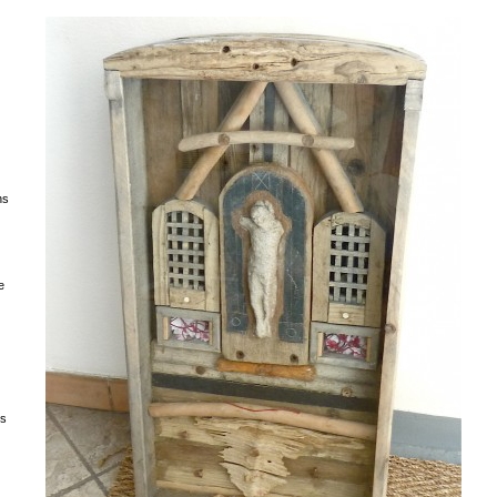
ns
e
es