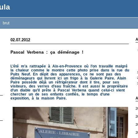
ula
t brut
A
02.07.2012
Pascal Verbena : ça déménage !
L’été m’a rattrapée à Aix-en-Provence où l’on travaille malgré
la chaleur comme le montre cette photo prise dans la rue du
Puits Neuf.
En dépit des apparences, ce ne sont pas des
déménageurs qui livrent ici un frigo à la Galerie Paire. Alain
Paire possède déjà un réfrigérateur dont il tire, pour ses
visiteurs, des verres d’eau fraîche. Il est aussi le propriétaire
d’un diable qu’il prête à Pascal Verbena quand celui-ci vient
chercher un de ses enfants confiés, le temps d’une
exposition, à la maison Paire.
A
2
2
2
2