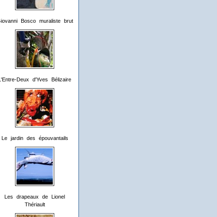
iovanni Bosco muraliste brut
L'Entre-Deux d'Yves Bélizaire
Le jardin des épouvantails
Les drapeaux de Lionel
Thériault