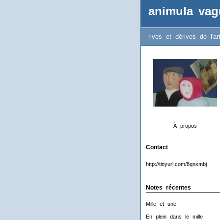
animula vag
rives et dérives de l'ar
À propos
Contact
http://tinyurl.com/8qnxmbj
Notes récentes
Mille et une
En plein dans le mille !