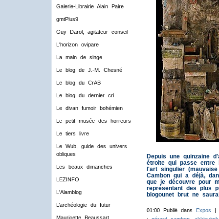
Galerie-Librairie Alain Paire
gmtPlus9
Guy Darol, agitateur conseil
L'horizon ovipare
La main de singe
Le blog de J.-M. Chesné
Le blog du CrAB
Le blog du dernier cri
Le divan fumoir bohémien
Le petit musée des horreurs
Le tiers livre
Le Wub, guide des univers
obliques
Depuis une quinzaine d
étroite qui passe entre 
Les beaux dimanches
l'art singulier (mauvais
Cambon qui a déjà, dan
LEZINFO
que je découvre pour ma
représentant des plus p
L'Alamblog
blogounet brut ne saurai
L’archéologie du futur
01:00 Publié dans
Expos
Mauricette Beaussart