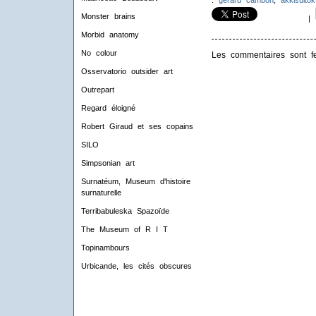
:
gérard cambon
,
akkisuitok
Monster brains
|
Morbid anatomy
No colour
Les commentaires sont f
Osservatorio outsider art
Outrepart
Regard éloigné
Robert Giraud et ses copains
SILO
Simpsonian art
Surnatéum, Museum d'histoire
surnaturelle
Terribabuleska Spazoïde
The Museum of R I T
Topinambours
Urbicande, les cités obscures