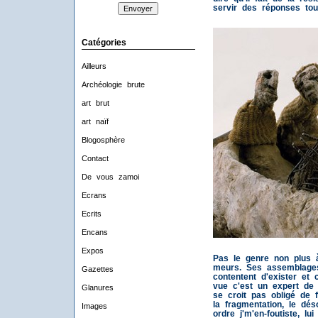
servir des réponses tou
Catégories
Ailleurs
Archéologie brute
art brut
art naïf
Blogosphère
Contact
De vous zamoi
Ecrans
Ecrits
Encans
Expos
Pas le genre non plus à
meurs. Ses assemblages
Gazettes
contentent d'exister et
vue c'est un expert de 
Glanures
se croit pas obligé de f
la fragmentation, le dés
Images
ordre j'm'en-foutiste, lu