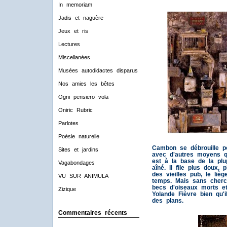
In memoriam
Jadis et naguère
Jeux et ris
Lectures
Miscellanées
Musées autodidactes disparus
Nos amies les bêtes
Ogni pensiero vola
Oniric Rubric
Parlotes
Poésie naturelle
Cambon se débrouille po
Sites et jardins
avec d'autres moyens qu
est à la base de la pl
Vagabondages
aîné. Il file plus doux, p
des vieilles pub, le liè
VU SUR ANIMULA
temps. Mais sans cherch
becs d'oiseaux morts et
Zizique
Yolande Fièvre bien qu'
des plans.
Commentaires récents