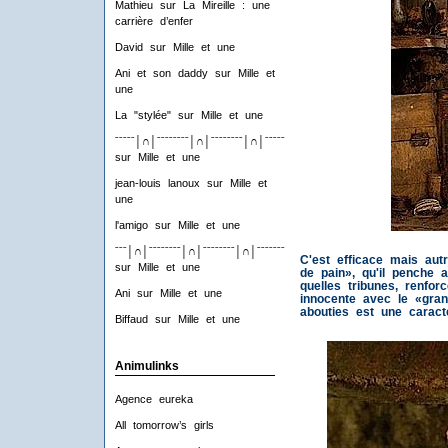
Mathieu
sur
La Mireille : une
carrière d’enfer
David
sur
Mille et une
Ani et son daddy
sur
Mille et
une
La "stylée"
sur
Mille et une
ˉˉˉˉˉ│∩│ˉˉˉˉˉˉˉˉ│∩│ˉˉˉˉˉˉˉˉ│∩│ˉˉˉˉˉˉˉˉ│∩│ˉˉˉˉ
sur
Mille et une
jean-louis lanoux
sur
Mille et
une
l'amigo
sur
Mille et une
ˉˉˉ│∩│ˉˉˉˉˉˉˉˉ│∩│ˉˉˉˉˉˉˉˉ│∩│ˉˉˉˉˉˉˉˉ│∩│ˉˉˉ
C'est efficace mais aut
sur
Mille et une
de pain», qu'il penche 
quelles tribunes, renfor
Ani
sur
Mille et une
innocente avec le «gran
abouties est une caracté
Biffaud
sur
Mille et une
Animulinks
Agence eureka
All tomorrow’s girls