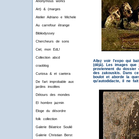
Anonymous works
Art) & (marges
Atelier Adriano e Michele
Au carrefour étrange
Bibliodyssey
Chercheurs de sons
Ciel, mon EdL!
Collection abcd
Allez voir l'expo qui ba
(déjà). Les images que 
craoblog
proviennent du dossier 
des zakouskis. Dans ce 
Curiosa & et caetera
boulot et aborde la ques
qu'autodidacte, il ne fait
De l'art improbable aux
jardins insolites
Détours des mondes
El hombre jazmin
Eloge du désordre
folk collection
Galerie Béatrice Soulié
Galerie Christian Berst