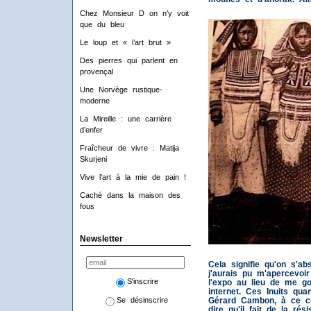
Chez Monsieur D on n’y voit
que du bleu
Le loup et « l’art brut »
Des pierres qui parlent en
provençal
Une Norvège rustique-
moderne
La Mireille : une carrière
d’enfer
Fraîcheur de vivre : Matija
Skurjeni
Vive l’art à la mie de pain !
Caché dans la maison des
fous
Newsletter
Cela signifie qu'on s'a
j'aurais pu m'apercevoir 
S'inscrire
l'expo au lieu de me go
internet. Ces Inuits qu
Gérard Cambon, à ce co
Se désinscrire
dire qu'il fait de la ré