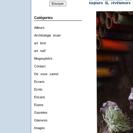
toujours là, révélateur
Catégories
Ailleurs
Archéologie brute
art brut
art naïf
Blogosphère
Contact
De vous zamoi
Ecrans
Ecrits
Encans
Expos
Gazettes
Glanures
Images