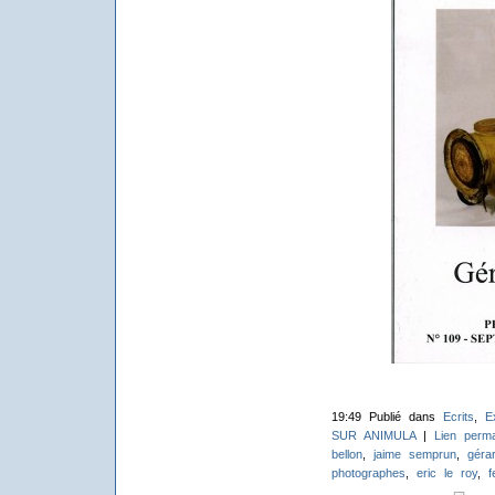
19:49 Publié dans
Ecrits
,
E
SUR ANIMULA
|
Lien perm
bellon
,
jaime semprun
,
géra
photographes
,
eric le roy
,
f