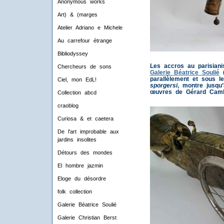
Anonymous works
Art) & (marges
Atelier Adriano e Michele
Au carrefour étrange
Bibliodyssey
Les accros au parisiani
Chercheurs de sons
Galerie Béatrice Soulié
(
parallèlement et sous le
Ciel, mon EdL!
sporgersi
, montre jusqu’
œuvres de Gérard Cam
Collection abcd
craoblog
Curiosa & et caetera
De l'art improbable aux
jardins insolites
Détours des mondes
El hombre jazmin
Eloge du désordre
folk collection
Galerie Béatrice Soulié
Galerie Christian Berst