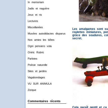
In memoriam
Jadis et naguère
Jeux et ris
Lectures
Miscellanées
Les amalgames sont sur
roulettes miniatures, po
Musées autodidactes disparus
grâce des soudures, co
secret.
Nos amies les bêtes
Ogni pensiero vola
Oniric Rubric
Parlotes
Poésie naturelle
Sites et jardins
Vagabondages
VU SUR ANIMULA
Zizique
Commentaires récents
Cela paraît gentil et ç