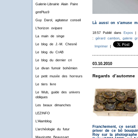
Galerie-Librairie Alain Paire
gmtPlus9
Guy Darol, agitateur conseil
Là aussi on s’amuse ma
L'horizon ovipare
18:57 Publié dans
Expos
La main de singe
:
gérard cambon
,
galerie gr
Le blog de J.-M. Chesné
Imprimer
|
Le blog du CrAB
Le blog du dernier cri
03.10.2010
Le divan fumoir bohémien
Regards d’automne
Le petit musée des horreurs
Le tiers livre
Le Wub, guide des univers
obliques
Les beaux dimanches
LEZINFO
L'Alamblog
Franchement, ce serait
L’archéologie du futur
priver de ce bô bouquin
Roy sur la photograph
Mauricette Beaussart