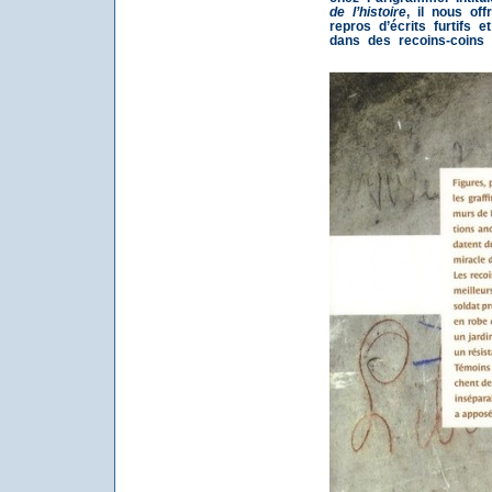
de l’histoire
, il nous of
repros d’écrits furtifs 
dans des recoins-coins 