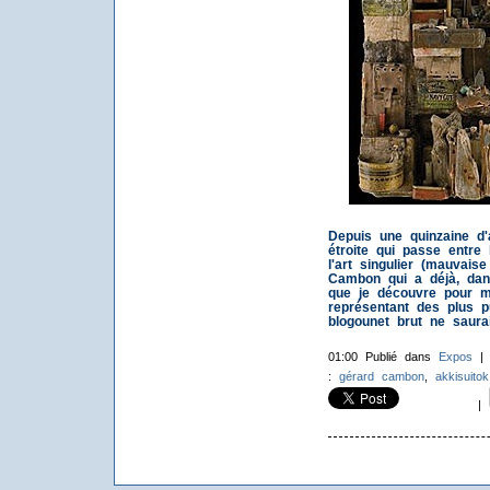
Depuis une quinzaine d
étroite qui passe entre 
l'art singulier (mauvais
Cambon qui a déjà, dan
que je découvre pour ma
représentant des plus p
blogounet brut ne saurai
01:00 Publié dans
Expos
:
gérard cambon
,
akkisuitok
|