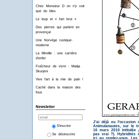
Chez Monsieur D on n’y voit
que du bleu
Le loup et « l’art brut »
Des pierres qui parlent en
provençal
Une Norvège rustique-
moderne
La Mireille : une carrière
d’enfer
Fraîcheur de vivre : Matija
Skurjeni
Vive l’art à la mie de pain !
Caché dans la maison des
fous
Newsletter
J’ai déjà eu l’occasion d
S'inscrire
Animulanautes, sur le t
16 mars 2010 intitulée
pas vrai ?). Hybridités
Se désinscrire
ici au rendez-vous. Les