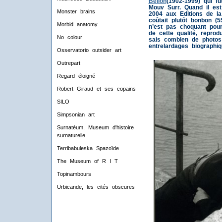
Bellon
(1902-1999) qui f
Mouv Surr. Quand il est
Monster brains
2004 aux Editions de la 
coûtait plutôt bonbon (5
Morbid anatomy
n’est pas choquant pou
de cette qualité, reprod
No colour
sais combien de photo
entrelardages biographi
Osservatorio outsider art
Outrepart
Regard éloigné
Robert Giraud et ses copains
SILO
Simpsonian art
Surnatéum, Museum d'histoire
surnaturelle
Terribabuleska Spazoïde
The Museum of R I T
Topinambours
Urbicande, les cités obscures