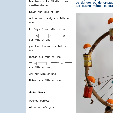
Mathieu
sur
La Mireille : une
de danger ou de cruaut
carrière d’enfer
tue quand même, la gra
David
sur
Mille et une
Ani et son daddy
sur
Mille et
une
La "stylée"
sur
Mille et une
ˉˉˉˉˉ│∩│ˉˉˉˉˉˉˉˉ│∩│ˉˉˉˉˉˉˉˉ│∩│ˉˉˉˉˉˉˉˉ│∩│ˉˉˉˉ
sur
Mille et une
jean-louis lanoux
sur
Mille et
une
l'amigo
sur
Mille et une
ˉˉˉ│∩│ˉˉˉˉˉˉˉˉ│∩│ˉˉˉˉˉˉˉˉ│∩│ˉˉˉˉˉˉˉˉ│∩│ˉˉˉ
sur
Mille et une
Ani
sur
Mille et une
Biffaud
sur
Mille et une
Animulinks
Agence eureka
All tomorrow’s girls