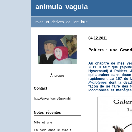
animula vagula
rives et dérives de l'art brut
04.12.2011
Poitiers : une Gran
Au chapitre de mes ve
2011, il faut que j’ajou
Hyvernaud) à Poitiers. J
qui auraient sans doute
À propos
rapidement au 167 de la
Prototypes
dont la dead
façon de se faire des 
Contact
locomobiles et manège
http://tinyurl.com/8qnxmbj
Notes récentes
Mille et une
En plein dans le mille !