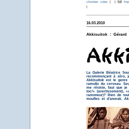
christian colas
|
|
Impr
|
16.03.2010
Akkisuitok : Gérard
La Galerie Béatrice So
recommençant à zéro, je
Akkisuitok
est le genre 
ramollo du cerveau. Se
me résiste, faut que j
toc!
» (avertissement), «
ramoneur)? Rien de tou
moufles et d'anorak.
Ak