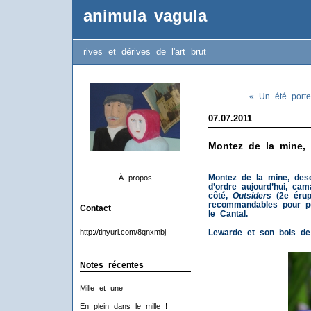
animula vagula
rives et dérives de l'art brut
« Un été porte
07.07.2011
Montez de la mine,
Montez de la mine, des
À propos
d’ordre aujourd’hui, ca
côté,
Outsiders
(2e érupt
recommandables pour p
Contact
le Cantal.
http://tinyurl.com/8qnxmbj
Lewarde et son bois de 
Notes récentes
Mille et une
En plein dans le mille !