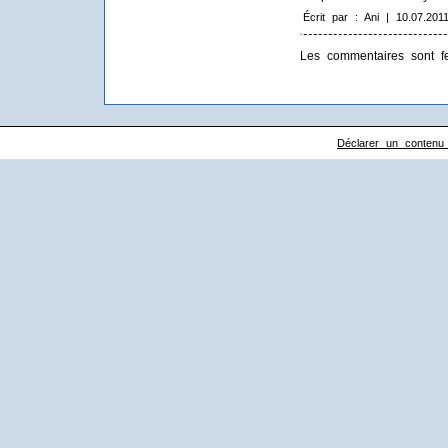
Écrit par : Ani | 10.07.201
Les commentaires sont f
Déclarer un contenu il