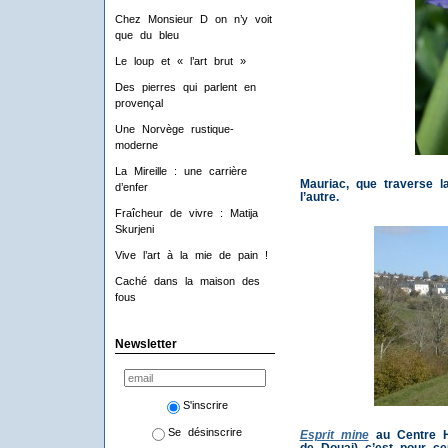
Chez Monsieur D on n’y voit
que du bleu
Le loup et « l’art brut »
Des pierres qui parlent en
provençal
Une Norvège rustique-
moderne
La Mireille : une carrière
Mauriac, que traverse la
d’enfer
l’autre.
Fraîcheur de vivre : Matija
Skurjeni
Vive l’art à la mie de pain !
Caché dans la maison des
fous
Newsletter
S'inscrire
Se désinscrire
Esprit mine
au Centre H
de Douai) c’est pour c