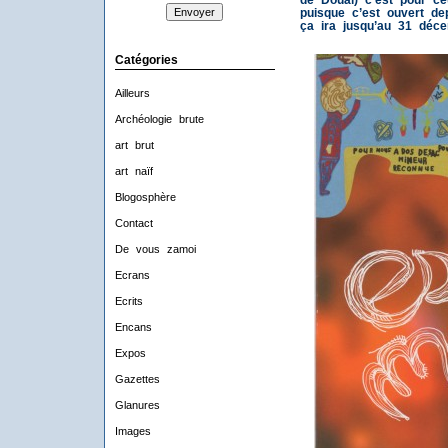
puisque c’est ouvert dep
ça ira jusqu’au 31 déc
Catégories
Ailleurs
Archéologie brute
art brut
art naïf
Blogosphère
Contact
De vous zamoi
Ecrans
Ecrits
Encans
Expos
Gazettes
Glanures
Images