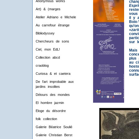
Anonymous works
chan
Espri
Art) & (marges
reste
vous
Atelier Adriano e Michele
il y
Boix
Au carrefour étrange
qu’on
«
zart
Bibliodyssey
conv
parti
Chercheurs de sons
sur l
Ciel, mon EdL!
Mais 
conc
Collection abcd
plus 
au c
craoblog
hosto
conn
Curiosa & et caetera
surfa
De l'art improbable aux
jardins insolites
Détours des mondes
El hombre jazmin
Eloge du désordre
folk collection
Galerie Béatrice Soulié
Galerie Christian Berst