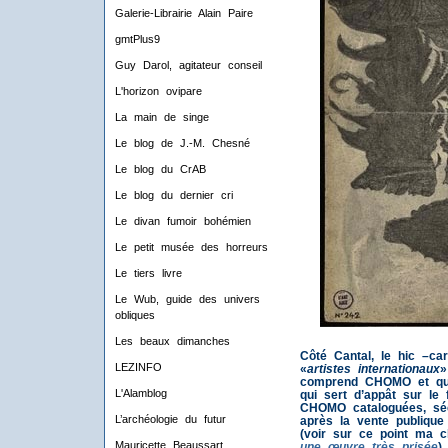
Galerie-Librairie Alain Paire
gmtPlus9
Guy Darol, agitateur conseil
L'horizon ovipare
La main de singe
Le blog de J.-M. Chesné
Le blog du CrAB
Le blog du dernier cri
Le divan fumoir bohémien
Le petit musée des horreurs
Le tiers livre
Le Wub, guide des univers
obliques
Les beaux dimanches
Côté Cantal, le hic –car
LEZINFO
«
artistes internationaux
»
comprend CHOMO et qu
L'Alamblog
qui sert d’appât sur le
CHOMO cataloguées, séc
L’archéologie du futur
après la vente publique 
(voir sur ce point ma 
Mauricette Beaussart
une œuvre très prisée
).