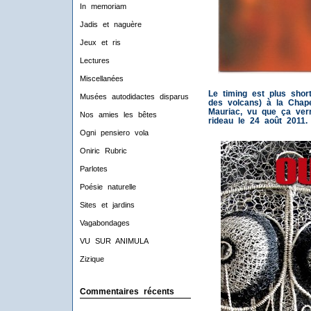
In memoriam
Jadis et naguère
Jeux et ris
Lectures
Miscellanées
Le timing est plus sho
Musées autodidactes disparus
des volcans) à la Chape
Mauriac, vu que ça verni
Nos amies les bêtes
rideau le 24 août 2011.
Ogni pensiero vola
Oniric Rubric
Parlotes
Poésie naturelle
Sites et jardins
Vagabondages
VU SUR ANIMULA
Zizique
Commentaires récents