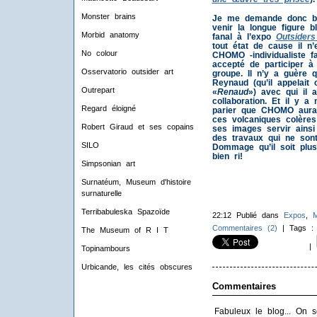
Monster brains
Je me demande donc bi
venir la longue figure b
Morbid anatomy
fanal à l’expo
Outsiders
tout état de cause il n
No colour
CHOMO -individualiste fa
accepté de participer à
Osservatorio outsider art
groupe. Il n’y a guère
Reynaud (qu’il appelait 
Outrepart
«
Renaud
») avec qui il 
collaboration. Et il y 
Regard éloigné
parier que CHOMO aurai
ces volcaniques colère
Robert Giraud et ses copains
ses images servir ainsi
des travaux qui ne sont
SILO
Dommage qu’il soit plus
bien ri!
Simpsonian art
Surnatéum, Museum d'histoire
surnaturelle
Terribabuleska Spazoïde
22:12 Publié dans
Expos
,
M
Commentaires (2)
| Tags 
The Museum of R I T
|
Topinambours
Urbicande, les cités obscures
Commentaires
Fabuleux le blog... On s