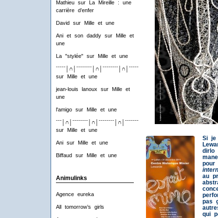
Mathieu
sur
La Mireille : une
carrière d’enfer
David
sur
Mille et une
Ani et son daddy
sur
Mille et
une
La "stylée"
sur
Mille et une
ˉˉˉˉˉ│∩│ˉˉˉˉˉˉˉˉ│∩│ˉˉˉˉˉˉˉˉ│∩│ˉˉˉˉˉˉˉˉ│∩│ˉˉˉˉ
sur
Mille et une
jean-louis lanoux
sur
Mille et
une
l'amigo
sur
Mille et une
ˉˉˉ│∩│ˉˉˉˉˉˉˉˉ│∩│ˉˉˉˉˉˉˉˉ│∩│ˉˉˉˉˉˉˉˉ│∩│ˉˉˉ
sur
Mille et une
Si je
Ani
sur
Mille et une
Lewa
dirlo
Biffaud
sur
Mille et une
mane
pour
inter
au p
Animulinks
abstr
conce
Agence eureka
perfo
pas 
All tomorrow’s girls
autre
qui p