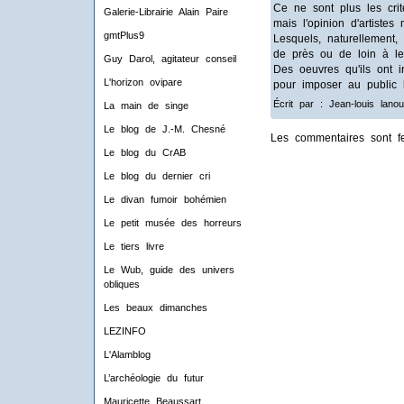
Ce ne sont plus les critè
Galerie-Librairie Alain Paire
mais l'opinion d'artist
gmtPlus9
Lesquels, naturellement,
de près ou de loin à leu
Guy Darol, agitateur conseil
Des oeuvres qu'ils ont in
L'horizon ovipare
pour imposer au public 
Écrit par : Jean-louis lano
La main de singe
Le blog de J.-M. Chesné
Les commentaires sont f
Le blog du CrAB
Le blog du dernier cri
Le divan fumoir bohémien
Le petit musée des horreurs
Le tiers livre
Le Wub, guide des univers
obliques
Les beaux dimanches
LEZINFO
L'Alamblog
L’archéologie du futur
Mauricette Beaussart