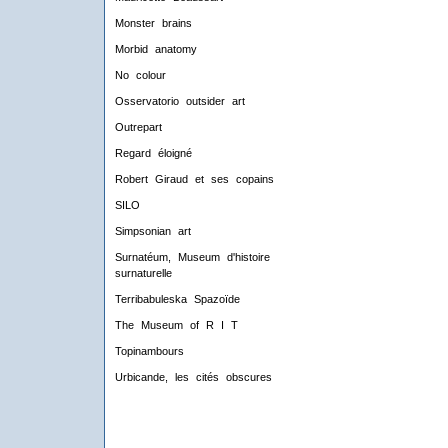
Monster brains
Morbid anatomy
No colour
Osservatorio outsider art
Outrepart
Regard éloigné
Robert Giraud et ses copains
SILO
Simpsonian art
Surnatéum, Museum d'histoire
surnaturelle
Terribabuleska Spazoïde
The Museum of R I T
Topinambours
Urbicande, les cités obscures