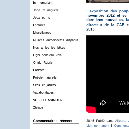
In memoriam
Jadis et naguère
L’exposition des poupé
novembre 2012 et se t
Jeux et ris
dernières nouvelles, l
directeur de la CAB en
Lectures
2013.
Miscellanées
Musées autodidactes disparus
Nos amies les bêtes
Ogni pensiero vola
Oniric Rubric
Parlotes
Poésie naturelle
Sites et jardins
Vagabondages
VU SUR ANIMULA
Zizique
20:45 Publié dans
Ailleurs
,
Commentaires récents
Lien permanent
|
Commentai