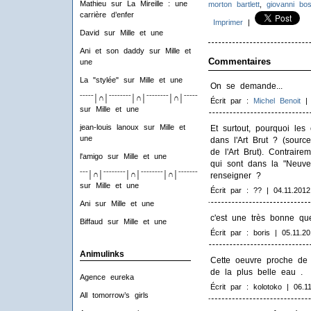
Mathieu
sur
La Mireille : une
morton bartlett
,
giovanni bo
carrière d’enfer
Imprimer
|
David
sur
Mille et une
Ani et son daddy
sur
Mille et
Commentaires
une
La "stylée"
sur
Mille et une
On se demande...
ˉˉˉˉˉ│∩│ˉˉˉˉˉˉˉˉ│∩│ˉˉˉˉˉˉˉˉ│∩│ˉˉˉˉˉˉˉˉ│∩│ˉˉˉˉ
Écrit par :
Michel Benoit
| 
sur
Mille et une
jean-louis lanoux
sur
Mille et
Et surtout, pourquoi les
une
dans l'Art Brut ? (sour
de l'Art Brut). Contraire
l'amigo
sur
Mille et une
qui sont dans la "Neuve 
ˉˉˉ│∩│ˉˉˉˉˉˉˉˉ│∩│ˉˉˉˉˉˉˉˉ│∩│ˉˉˉˉˉˉˉˉ│∩│ˉˉˉ
renseigner ?
sur
Mille et une
Écrit par : ?? | 04.11.2012
Ani
sur
Mille et une
c'est une très bonne ques
Biffaud
sur
Mille et une
Écrit par : boris | 05.11.2
Animulinks
Cette oeuvre proche de 
de la plus belle eau .
Agence eureka
Écrit par : kolotoko | 06.1
All tomorrow’s girls