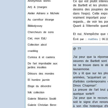
Anonymous works
Ce qui est plutôt intér
de Bartlett et les photo
Art) & (marges
dessins des poupées de B
dans l'expo). Cette expo 
Atelier Adriano e Michele
vraiment important pour 
Au carrefour étrange
regards... de voir les p
Quant à l'éternelle ques
Bibliodyssey
Chercheurs de sons
Et oui. N'empêche que 
Ciel, mon EdL!
Écrit par :
matthieu
| 06.11
Collection abcd
@ ??
craoblog
J'ai peur que la réponse
Curiosa & et caetera
oeuvres de Bartlett sont
De l'art improbable aux
ne se trouve dans le dép
jardins insolites
lausannoise.
On y lit que sur les pho
Détours des mondes
animées, "acquérant un ré
El hombre jazmin
d'artistes contemporai
Dinos Chapman".
Eloge du désordre
La preuve de l'art brut
folk collection
quelque sorte!!!
J'ai peur que le recours
Galerie Béatrice Soulié
soit le signe d'un renon
Galerie Christian Berst
à son rôle historique d'i