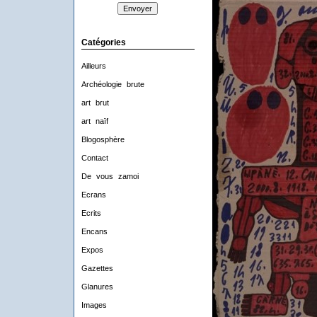
Catégories
Ailleurs
Archéologie brute
art brut
art naïf
Blogosphère
Contact
De vous zamoi
Ecrans
Ecrits
Encans
Expos
Gazettes
Glanures
Images