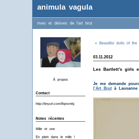
animula vagula
rives et dérives de l'art brut
« Beautiful dolls of the
03.11.2012
Les Bartlett’s girls
À propos
Je me demande pourq
l’Art Brut
à Lausanne 
Contact
http://tinyurl.com/8qnxmbj
Notes récentes
Mille et une
En plein dans le mille !