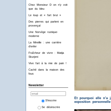
Chez Monsieur D on n’y voit
que du bleu
Le loup et « l’art brut »
Des pierres qui parlent en
provençal
Une Norvège rustique-
moderne
La Mireille : une carrière
d’enfer
Fraîcheur de vivre : Matija
Skurjeni
Vive l’art à la mie de pain !
Caché dans la maison des
fous
Newsletter
Et pourquoi elle n’a 
S'inscrire
exposition personnelle
Se désinscrire