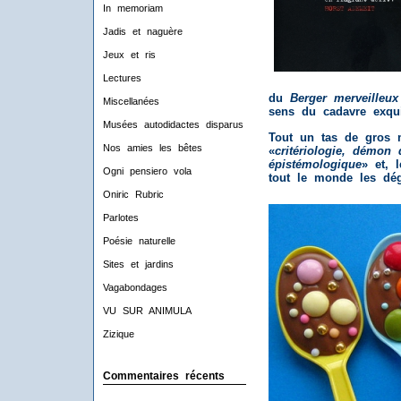
In memoriam
Jadis et naguère
Jeux et ris
Lectures
du
Berger merveilleux
Miscellanées
sens du cadavre exqu
Musées autodidactes disparus
Tout un tas de gros m
Nos amies les bêtes
«
critériologie, démon 
épistémologique
» et, 
Ogni pensiero vola
tout le monde les dégu
Oniric Rubric
Parlotes
Poésie naturelle
Sites et jardins
Vagabondages
VU SUR ANIMULA
Zizique
Commentaires récents