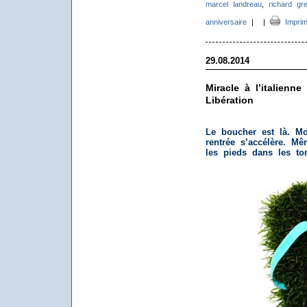
marcel landreau
,
richard gr
anniversaire
|
|
Imprim
29.08.2014
Miracle à l’italienn
Libération
Le boucher est là. M
rentrée s’accélère. M
les pieds dans les to