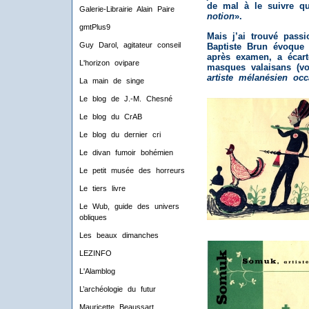
de mal à le suivre qu
Galerie-Librairie Alain Paire
notion
».
gmtPlus9
Mais j’ai trouvé pass
Guy Darol, agitateur conseil
Baptiste Brun évoque 
après examen, a écart
L'horizon ovipare
masques valaisans (v
artiste mélanésien occ
La main de singe
Le blog de J.-M. Chesné
Le blog du CrAB
Le blog du dernier cri
Le divan fumoir bohémien
Le petit musée des horreurs
Le tiers livre
Le Wub, guide des univers
obliques
Les beaux dimanches
LEZINFO
L'Alamblog
L’archéologie du futur
Mauricette Beaussart