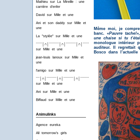
Mathieu
sur
La Mireille : une
carrière d’enfer
David
sur
Mille et une
Ani et son daddy
sur
Mille et
une
Même moi, je compren
banc. «
Pauvre tache!»,
La "stylée"
sur
Mille et une
une chaise si tu t’étai
monologue intérieur p
ˉˉˉˉˉ│∩│ˉˉˉˉˉˉˉˉ│∩│ˉˉˉˉˉˉˉˉ│∩│ˉˉˉˉˉˉˉˉ│∩│ˉˉˉˉ
auditeur. Il regrettait
sur
Mille et une
Bosco dans l’actuelle
jean-louis lanoux
sur
Mille et
une
l'amigo
sur
Mille et une
ˉˉˉ│∩│ˉˉˉˉˉˉˉˉ│∩│ˉˉˉˉˉˉˉˉ│∩│ˉˉˉˉˉˉˉˉ│∩│ˉˉˉ
sur
Mille et une
Ani
sur
Mille et une
Biffaud
sur
Mille et une
Animulinks
Agence eureka
All tomorrow’s girls