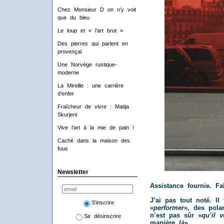
Chez Monsieur D on n’y voit
que du bleu
Le loup et « l’art brut »
Des pierres qui parlent en
provençal
Une Norvège rustique-
moderne
La Mireille : une carrière
d’enfer
Fraîcheur de vivre : Matija
Skurjeni
Vive l’art à la mie de pain !
Caché dans la maison des
fous
Newsletter
Assistance fournie. Fa
J’ai pas tout noté. Il
S'inscrire
«
performer
», des pola
n’est pas sûr «
qu’il 
Se désinscrire
manière là
»