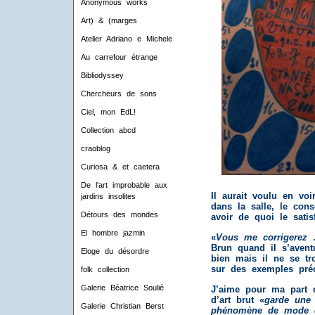
Anonymous works
Art) & (marges
Atelier Adriano e Michele
Au carrefour étrange
Bibliodyssey
Chercheurs de sons
Ciel, mon EdL!
Collection abcd
craoblog
Curiosa & et caetera
De l'art improbable aux
Il aurait voulu en voi
jardins insolites
dans la salle, le cons
Détours des mondes
avoir de quoi le satisf
El hombre jazmin
«
Vous me corrigerez
Brun quand il s’avent
Eloge du désordre
bien mais il ne se t
sur des exemples préc
folk collection
Galerie Béatrice Soulié
J’aime pour ma part q
d’art brut «
garde une e
Galerie Christian Berst
phénomène de mode q