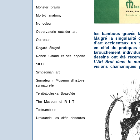
Monster brains
Morbid anatomy
No colour
Osservatorio outsider art
les bambous gravés 
Malgré la singularité
Outrepart
d’art occidentaux un p
en effet de pratiques 
Regard éloigné
farouchement individu
Robert Giraud et ses copains
dessins ont été récem
L’Art Brut dans le 
SILO
visions chamaniques 
Simpsonian art
Surnatéum, Museum d'histoire
surnaturelle
Terribabuleska Spazoïde
The Museum of R I T
Topinambours
Urbicande, les cités obscures