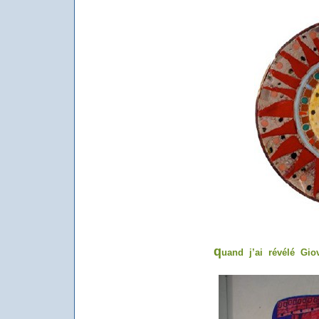
q
uand j’ai révélé Gi