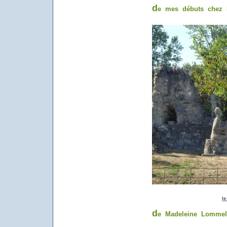
d
e mes débuts chez F
l
d
e Madeleine Lomme