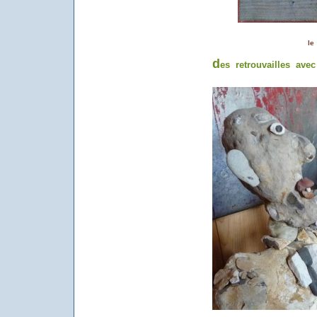
le
d
es retrouvailles ave