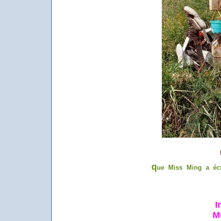
q
ue Miss Ming a écr
I
M