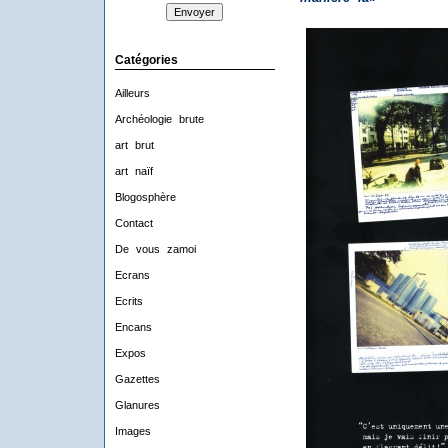
Catégories
Ailleurs
Archéologie brute
art brut
art naïf
Blogosphère
Contact
De vous zamoi
Ecrans
Ecrits
Encans
Expos
Gazettes
Glanures
Images