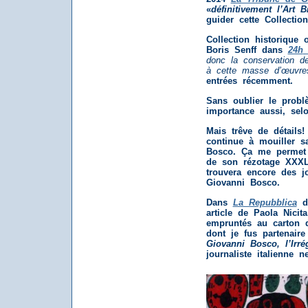
«
définitivement l’Art B
guider cette Collection
Collection historique
Boris Senff dans
24h
donc la conservation d
à cette masse d’œuvres,
entrées récemment.
Sans oublier le probl
importance aussi, se
Mais trêve de détails
continue à mouiller s
Bosco. Ça me permet 
de son rézotage XXXL
trouvera encore des jo
Giovanni Bosco.
Dans
La Repubblica
du
article de Paola Nicit
empruntés au carton d
dont je fus partenaire
Giovanni Bosco, l’Irr
journaliste italienne n