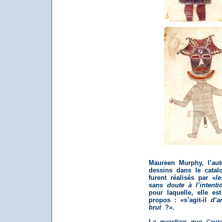
Maureen Murphy, l’aut
dessins dans le catal
furent réalisés par «
l
sans doute à l’intent
pour laquelle, elle es
propos : «s’agit-il
d’a
brut
?».
La question que j’aur