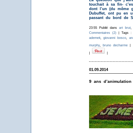
touchait à sa fin- c’
dont l’un (du même ge
Dubuffet, ont pu en 
passant du bord de S
23:55 Publié dans
art brut
Commentaires (2)
| Tags 
ademeit
,
giovanni bosco
,
an
murphy
,
bruno decharme
|
|
|
01.09.2014
9 ans d’animulation