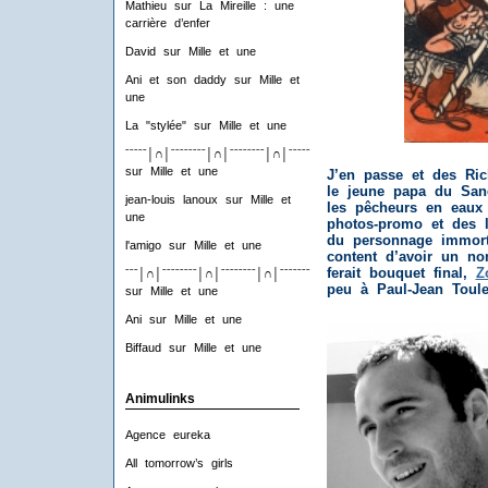
Mathieu
sur
La Mireille : une
carrière d’enfer
David
sur
Mille et une
Ani et son daddy
sur
Mille et
une
La "stylée"
sur
Mille et une
ˉˉˉˉˉ│∩│ˉˉˉˉˉˉˉˉ│∩│ˉˉˉˉˉˉˉˉ│∩│ˉˉˉˉˉˉˉˉ│∩│ˉˉˉˉ
sur
Mille et une
J’en passe et des Ric
le jeune papa du Sand
jean-louis lanoux
sur
Mille et
les pêcheurs en eaux 
une
photos-promo et des l
du personnage immort
l'amigo
sur
Mille et une
content d’avoir un n
ferait bouquet final,
Z
ˉˉˉ│∩│ˉˉˉˉˉˉˉˉ│∩│ˉˉˉˉˉˉˉˉ│∩│ˉˉˉˉˉˉˉˉ│∩│ˉˉˉ
peu à Paul-Jean Toule
sur
Mille et une
Ani
sur
Mille et une
Biffaud
sur
Mille et une
Animulinks
Agence eureka
All tomorrow’s girls