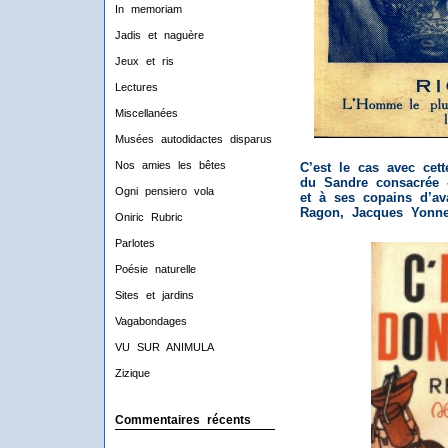
In memoriam
Jadis et naguère
Jeux et ris
Lectures
Miscellanées
Musées autodidactes disparus
Nos amies les bêtes
C’est le cas avec cett
du Sandre consacrée 
Ogni pensiero vola
et à ses copains d’a
Ragon, Jacques Yonn
Oniric Rubric
Parlotes
Poésie naturelle
Sites et jardins
Vagabondages
VU SUR ANIMULA
Zizique
Commentaires récents