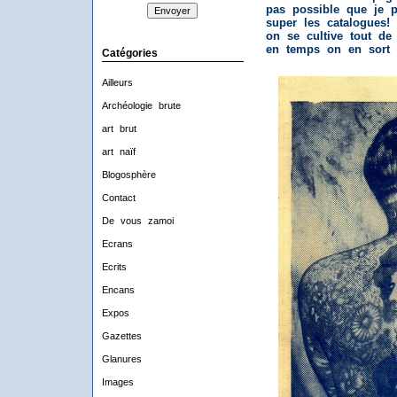
pas possible que je p
super les catalogues! 
on se cultive tout de
en temps on en sort 
Catégories
Ailleurs
Archéologie brute
art brut
art naïf
Blogosphère
Contact
De vous zamoi
Ecrans
Ecrits
Encans
Expos
Gazettes
Glanures
Images