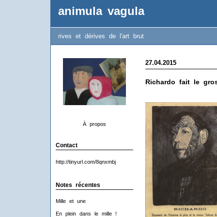
animula vagula
rives et dérives de l'art brut
27.04.2015
Richardo fait le gr
À propos
Contact
http://tinyurl.com/8qnxmbj
Notes récentes
Mille et une
En plein dans le mille !