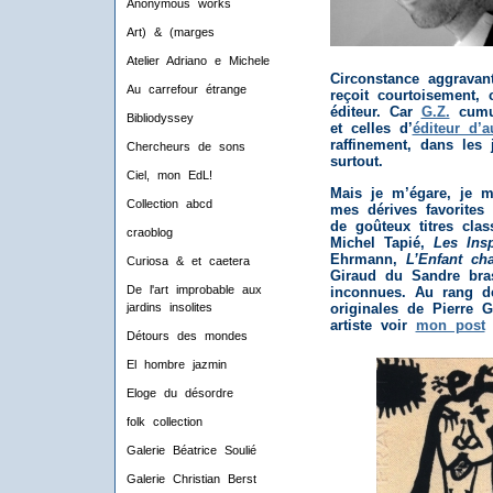
Anonymous works
Art) & (marges
Atelier Adriano e Michele
Circonstance aggravant
Au carrefour étrange
reçoit courtoisement,
éditeur. Car
G.Z.
cumul
Bibliodyssey
et celles d’
éditeur d’a
raffinement, dans les
Chercheurs de sons
surtout.
Ciel, mon EdL!
Mais je m’égare, je m
Collection abcd
mes dérives favorites 
de goûteux titres cla
craoblog
Michel Tapié,
Les Ins
Ehrmann,
L’Enfant cha
Curiosa & et caetera
Giraud du Sandre bras
De l'art improbable aux
inconnues. Au rang de
originales de Pierre G
jardins insolites
artiste voir
mon post
Détours des mondes
El hombre jazmin
Eloge du désordre
folk collection
Galerie Béatrice Soulié
Galerie Christian Berst