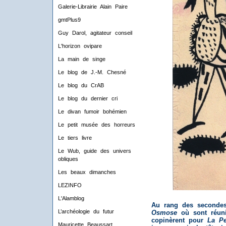
Galerie-Librairie Alain Paire
gmtPlus9
Guy Darol, agitateur conseil
L'horizon ovipare
La main de singe
Le blog de J.-M. Chesné
Le blog du CrAB
Le blog du dernier cri
Le divan fumoir bohémien
Le petit musée des horreurs
Le tiers livre
Le Wub, guide des univers
obliques
Les beaux dimanches
LEZINFO
L'Alamblog
Au rang des secondes
L’archéologie du futur
Osmose
où sont réuni
copinèrent pour
La Pe
Mauricette Beaussart