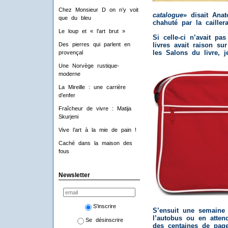
Chez Monsieur D on n’y voit
catalogue
» disait Anat
que du bleu
chahuté par la caillera
Le loup et « l’art brut »
Si celle-ci n’avait pa
Des pierres qui parlent en
livres avait raison s
les Salons du livre, j
provençal
Une Norvège rustique-
moderne
La Mireille : une carrière
d’enfer
Fraîcheur de vivre : Matija
Skurjeni
Vive l’art à la mie de pain !
Caché dans la maison des
fous
Newsletter
S'inscrire
S’ensuit une semaine 
l’autobus ou en atten
Se désinscrire
des centaines de pag