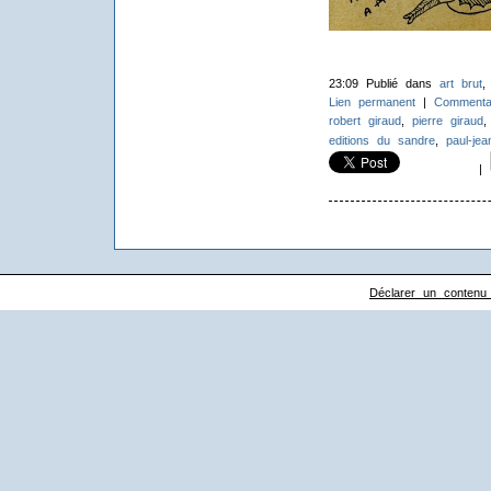
23:09 Publié dans
art brut
Lien permanent
|
Commentai
robert giraud
,
pierre giraud
editions du sandre
,
paul-jea
|
Déclarer un contenu il