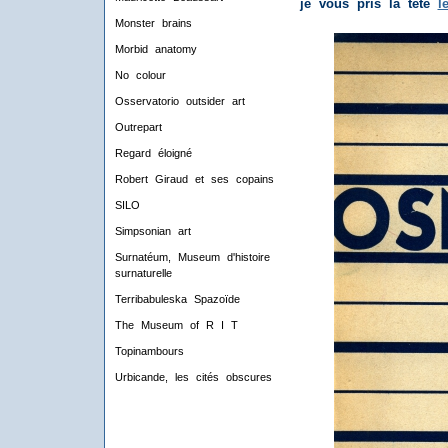
je vous pris la tête
l
Monster brains
Morbid anatomy
No colour
Osservatorio outsider art
Outrepart
Regard éloigné
Robert Giraud et ses copains
SILO
Simpsonian art
Surnatéum, Museum d'histoire
surnaturelle
Terribabuleska Spazoïde
The Museum of R I T
Topinambours
Urbicande, les cités obscures