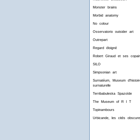
Monster brains
Morbid anatomy
No colour
Osservatorio outsider art
Outrepart
Regard éloigné
Robert Giraud et ses copai
SILO
Simpsonian art
Surnatéum, Museum d'histoir
surnaturelle
Terribabuleska Spazoïde
The Museum of R I T
Topinambours
Urbicande, les cités obscur