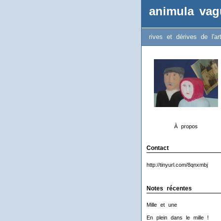
animula vag
rives et dérives de l'ar
À propos
Contact
http://tinyurl.com/8qnxmbj
Notes récentes
Mille et une
En plein dans le mille !