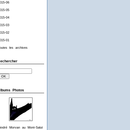
015-06
015-05
015-04
015-03
015-02
015-01
outes les archives
echercher
lbums Photos
André Morvan au Mont-Salut