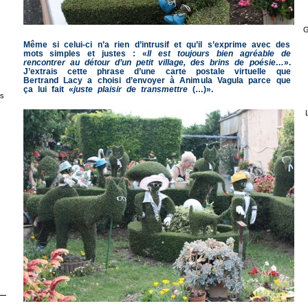
G
Même si celui-ci n’a rien d’intrusif et qu’il s’exprime avec des
mots simples et justes : «
Il est toujours bien agréable de
rencontrer au détour d’un petit village, des brins de poésie…
».
J’extrais cette phrase d’une carte postale virtuelle que
Bertrand Lacy a choisi d’envoyer à Animula Vagula parce que
ça lui fait «
juste plaisir de transmettre
(…)».
s