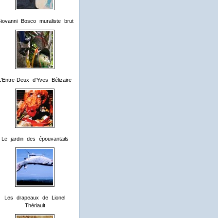
iovanni Bosco muraliste brut
L'Entre-Deux d'Yves Bélizaire
Le jardin des épouvantails
Les drapeaux de Lionel
Thériault