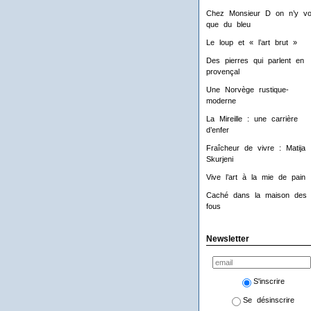
Chez Monsieur D on n’y voi
que du bleu
Le loup et « l’art brut »
Des pierres qui parlent en
provençal
Une Norvège rustique-
moderne
La Mireille : une carrière
d’enfer
Fraîcheur de vivre : Matija
Skurjeni
Vive l’art à la mie de pain 
Caché dans la maison des
fous
Newsletter
S'inscrire
Se désinscrire