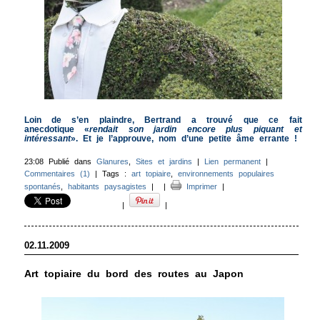
Loin de s’en plaindre, Bertrand a trouvé que ce fait
anecdotique «
rendait son jardin encore plus piquant et
intéressant
». Et je l’approuve, nom d’une petite âme errante !
23:08 Publié dans
Glanures
,
Sites et jardins
|
Lien permanent
|
Commentaires (1)
| Tags :
art topiaire
,
environnements populaires
spontanés
,
habitants paysagistes
|
|
Imprimer
|
|
|
02.11.2009
Art topiaire du bord des routes au Japon