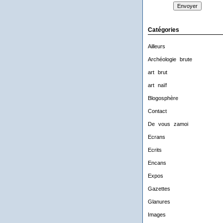
Catégories
Ailleurs
Archéologie brute
art brut
art naïf
Blogosphère
Contact
De vous zamoi
Ecrans
Ecrits
Encans
Expos
Gazettes
Glanures
Images