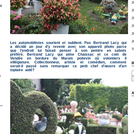
2
t
2
2
2
2
2
Les automobilistes sourient et oublient. Pas Bertrand Lacy qui
a décidé un jour d’y revenir avec son appareil photo parce
T
que l’endroit lui faisait penser à son peintre en sabots
préféré. Bertrand Lacy qui aime Chaissac et ce coin de
Vendée en bordure du Marais poitevin où volontiers il
villégiature. Collectionneur, artiste et comédien, comment
R
serait-il passé sans remarquer ce petit chef d’œuvre d’art
topiaire aidé?
!
A