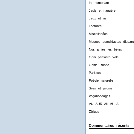
In memoriam
Jadis et naguère
Jeux et ris
Lectures
Miscellanées
Musées autodidactes disparu
Nos amies les bêtes
Ogni pensiero vola
Oniric Rubric
Parlotes
Poésie naturelle
Sites et jardins
Vagabondages
VU SUR ANIMULA
Zizique
Commentaires récents