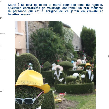
e
Merci à lui pour ce geste et merci pour son sens du respect.
Quelques contrariétés de voisinage ont rendu un brin méfiante
la personne qui est à l’origine de ce jardin en cravate et
lunettes noires.
et
ˉˉˉˉˉˉˉˉ│∩│ˉˉˉˉ
t
ˉˉˉˉˉˉ│∩│ˉˉˉ