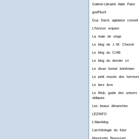
Galerie-Librairie Alain Paire
gmtPlus9
Guy Darol, agitateur conseil
L'horizon ovipare
La main de singe
Le blog de J.-M. Chesné
Le blog du CrAB
Le blog du dernier cri
Le divan fumoir bohémien
Le petit musée des horreur
Le tiers livre
Le Wub, guide des univers
obliques
Les beaux dimanches
LEZINFO
L'Alamblog
L’archéologie du futur
Mauricette Beaussart