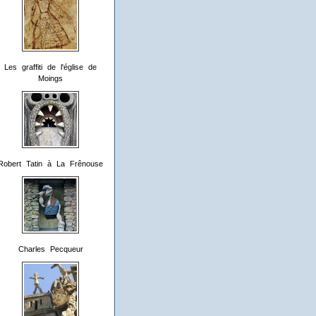
Les graffiti de l'église de
Moings
Robert Tatin à La Frênouse
Charles Pecqueur