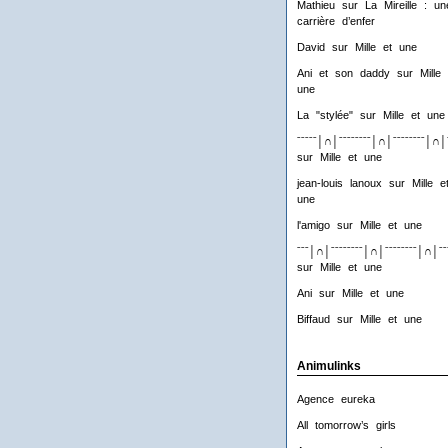
Mathieu
sur
La Mireille : un
carrière d’enfer
David
sur
Mille et une
Ani et son daddy
sur
Mille 
une
La "stylée"
sur
Mille et une
ˉˉˉˉˉ│∩│ˉˉˉˉˉˉˉˉ│∩│ˉˉˉˉˉˉˉˉ│∩│
sur
Mille et une
jean-louis lanoux
sur
Mille e
une
l'amigo
sur
Mille et une
ˉˉˉ│∩│ˉˉˉˉˉˉˉˉ│∩│ˉˉˉˉˉˉˉˉ│∩│ˉˉ
sur
Mille et une
Ani
sur
Mille et une
Biffaud
sur
Mille et une
Animulinks
Agence eureka
All tomorrow’s girls