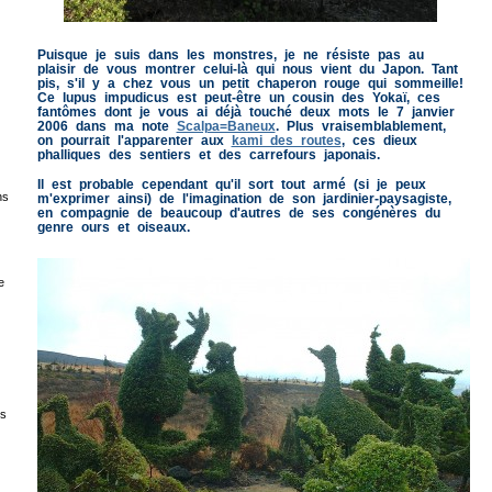
Puisque je suis dans les monstres, je ne résiste pas au
plaisir de vous montrer celui-là qui nous vient du Japon. Tant
pis, s'il y a chez vous un petit chaperon rouge qui sommeille!
Ce lupus impudicus est peut-être un cousin des Yokaï, ces
fantômes dont je vous ai déjà touché deux mots le 7 janvier
2006 dans ma note
Scalpa=Baneux
. Plus vraisemblablement,
on pourrait l'apparenter aux
kami des routes
, ces dieux
phalliques des sentiers et des carrefours japonais.
Il est probable cependant qu'il sort tout armé (si je peux
ns
m'exprimer ainsi) de l'imagination de son jardinier-paysagiste,
en compagnie de beaucoup d'autres de ses congénères du
genre ours et oiseaux.
e
es