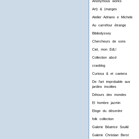
Anonymous works
Art) & (marges
Atelier Adriano e Michele
Au carrefour étrange
Bibliodyssey
Chercheurs de sons
Ciel, mon EdL!
Collection abcd
craoblog
Curiosa & et caetera
De l'art improbable aux
jardins insolites
Détours des mondes
El hombre jazmin
Eloge du désordre
folk collection
Galerie Béatrice Soulié
Galerie Christian Berst