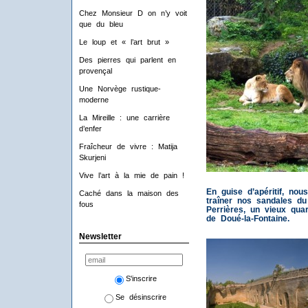
Chez Monsieur D on n’y voit
que du bleu
Le loup et « l’art brut »
Des pierres qui parlent en
provençal
Une Norvège rustique-
moderne
La Mireille : une carrière
d’enfer
Fraîcheur de vivre : Matija
Skurjeni
Vive l’art à la mie de pain !
En guise d’apéritif, no
Caché dans la maison des
traîner nos sandales du
fous
Perrières, un vieux quar
de Doué-la-Fontaine.
Newsletter
S'inscrire
Se désinscrire