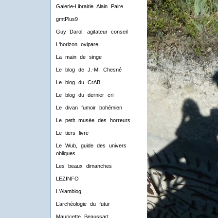
Galerie-Librairie Alain Paire
gmtPlus9
Guy Darol, agitateur conseil
L'horizon ovipare
La main de singe
Le blog de J.-M. Chesné
Le blog du CrAB
Le blog du dernier cri
Le divan fumoir bohémien
Le petit musée des horreurs
Le tiers livre
Le Wub, guide des univers
obliques
Les beaux dimanches
LEZINFO
L'Alamblog
L’archéologie du futur
Mauricette Beaussart