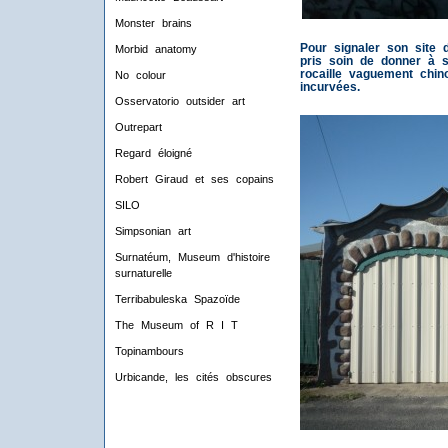
Monster brains
Pour signaler son site
Morbid anatomy
pris soin de donner à s
rocaille vaguement chin
No colour
incurvées.
Osservatorio outsider art
Outrepart
Regard éloigné
Robert Giraud et ses copains
SILO
Simpsonian art
Surnatéum, Museum d'histoire
surnaturelle
Terribabuleska Spazoïde
The Museum of R I T
Topinambours
Urbicande, les cités obscures