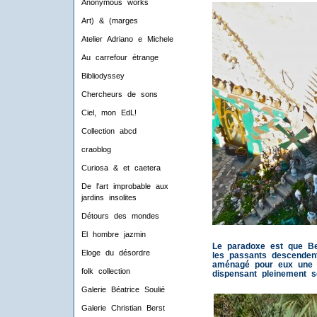
Anonymous works
Art) & (marges
Atelier Adriano e Michele
Au carrefour étrange
Bibliodyssey
Chercheurs de sons
Ciel, mon EdL!
Collection abcd
craoblog
Curiosa & et caetera
De l'art improbable aux
jardins insolites
Détours des mondes
El hombre jazmin
Le paradoxe est que Be
Eloge du désordre
les passants descendent
aménagé pour eux une g
folk collection
dispensant pleinement s
Galerie Béatrice Soulié
Galerie Christian Berst