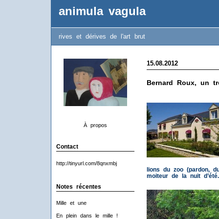
animula vagula
rives et dérives de l'art brut
15.08.2012
Bernard Roux, un tr
À propos
Contact
http://tinyurl.com/8qnxmbj
lions du zoo (pardon, du
moiteur de la nuit d’été.
Notes récentes
Mille et une
En plein dans le mille !