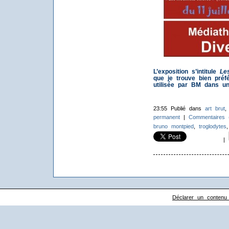
L’exposition s’intitule
Les
que je trouve bien préf
utilisée par BM dans un 
23:55 Publié dans
art brut
permanent
|
Commentaires 
bruno montpied
,
troglodytes
|
Déclarer un contenu il