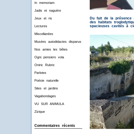
In memoriam
Jadis et naguère
Du fait de la présence à
Jeux et ris
des habitats troglodyti
spacieuses cavités à cie
Lectures
Miscellanées
Musées autodidactes disparus
Nos amies les bêtes
Ogni pensiero vola
Oniric Rubric
Parlotes
Poésie naturelle
Sites et jardins
Vagabondages
VU SUR ANIMULA
Zizique
Commentaires récents