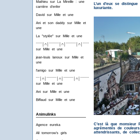
Mathieu
sur
La Mireille : une
L’un d’eux se distingue
carrière d’enfer
luxuriante.
David
sur
Mille et une
Ani et son daddy
sur
Mille et
une
La "stylée"
sur
Mille et une
ˉˉˉˉˉ│∩│ˉˉˉˉˉˉˉˉ│∩│ˉˉˉˉˉˉˉˉ│∩│ˉˉˉˉˉˉˉˉ│∩│ˉˉˉˉ
sur
Mille et une
jean-louis lanoux
sur
Mille et
une
l'amigo
sur
Mille et une
ˉˉˉ│∩│ˉˉˉˉˉˉˉˉ│∩│ˉˉˉˉˉˉˉˉ│∩│ˉˉˉˉˉˉˉˉ│∩│ˉˉˉ
sur
Mille et une
Ani
sur
Mille et une
Biffaud
sur
Mille et une
Animulinks
C’est là que monsieur R
Agence eureka
agrémentés de couleurs,
attendrissants, de collec
All tomorrow’s girls