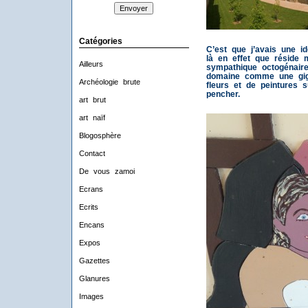
Catégories
C’est que j’avais une id
là en effet que réside
Ailleurs
sympathique octogénaire
domaine comme une giga
Archéologie brute
fleurs et de peintures s
pencher.
art brut
art naïf
Blogosphère
Contact
De vous zamoi
Ecrans
Ecrits
Encans
Expos
Gazettes
Glanures
Images