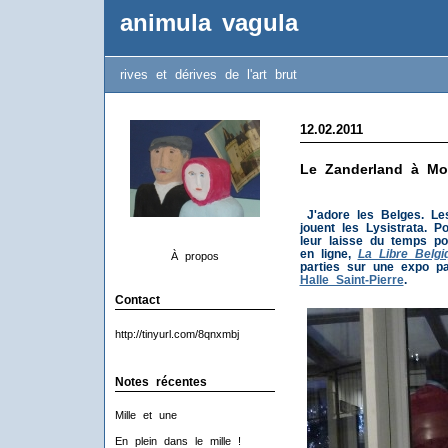
animula vagula
rives et dérives de l'art brut
12.02.2011
Le Zanderland à Mo
J'adore les Belges. L
jouent les Lysistrata. 
leur laisse du temps po
en ligne,
La Libre Belgi
À propos
parties sur une expo pa
Halle Saint-Pierre
.
Contact
http://tinyurl.com/8qnxmbj
Notes récentes
Mille et une
En plein dans le mille !