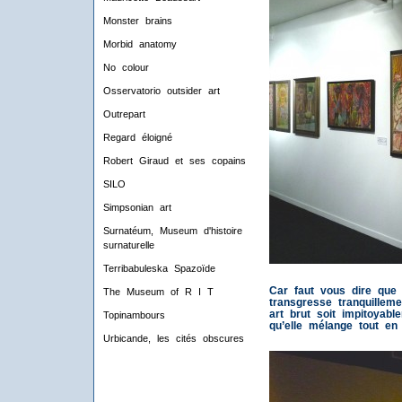
Monster brains
Morbid anatomy
No colour
Osservatorio outsider art
Outrepart
Regard éloigné
Robert Giraud et ses copains
SILO
Simpsonian art
Surnatéum, Museum d'histoire
surnaturelle
Terribabuleska Spazoïde
Car faut vous dire que c
The Museum of R I T
transgresse tranquillem
art brut soit impitoyabl
Topinambours
qu’elle mélange tout en
Urbicande, les cités obscures