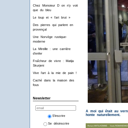
Chez Monsieur D on n’y voit
que du bleu
Le loup et « l’art brut »
Des pierres qui parlent en
provençal
Une Norvège rustique-
moderne
La Mireille : une carrière
d’enfer
Fraîcheur de vivre : Matija
Skurjeni
Vive l’art à la mie de pain !
Caché dans la maison des
fous
Newsletter
A moi qui était au verni
honte naturellement.
S'inscrire
Se désinscrire