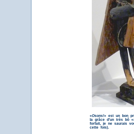
«
Osons!
» est un bon pr
la grâce d’un très bô «
forfait, je ne saurais v
cette fois).