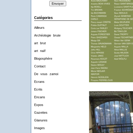
Catégories
Ailleurs
Archéologie brute
art brut
art naïf
Blogosphère
Contact
De vous zamoi
Ecrans
Ecrits
Encans
Expos
Gazettes
Glanures
Images