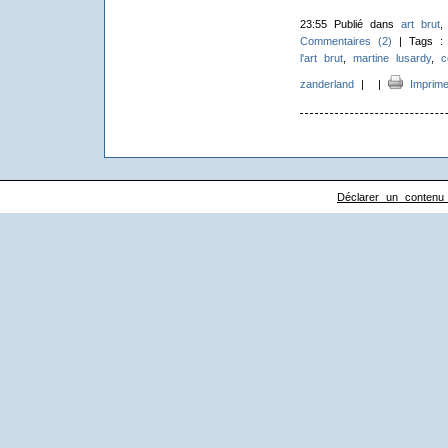
23:55 Publié dans
art brut
Commentaires (2)
| Tags 
l'art brut
,
martine lusardy
,
c
zanderland
|
|
Imprime
Déclarer un contenu il