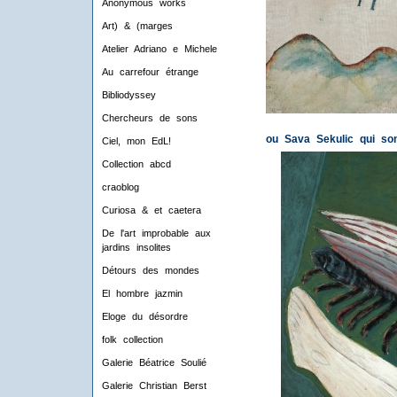
Anonymous works
Art) & (marges
Atelier Adriano e Michele
Au carrefour étrange
Bibliodyssey
Chercheurs de sons
ou Sava Sekulic qui son
Ciel, mon EdL!
Collection abcd
craoblog
Curiosa & et caetera
De l'art improbable aux
jardins insolites
Détours des mondes
El hombre jazmin
Eloge du désordre
folk collection
Galerie Béatrice Soulié
Galerie Christian Berst