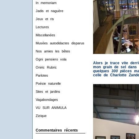
In memoriam
Jadis et naguère
Jeux et ris
Lectures
Miscellanées
Musées autodidactes disparus
Nos amies les bêtes
Ogni pensiero vola
Alors je trace vite derr
mon grain de sel dans 
Oniric Rubric
quelques 300 pièces maj
celle de Charlotte Zande
Parlotes
Poésie naturelle
Sites et jardins
Vagabondages
VU SUR ANIMULA
Zizique
Commentaires récents