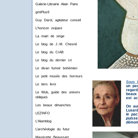
Galerie-Librairie Alain Paire
gmtPlus9
Guy Darol, agitateur conseil
L'horizon ovipare
La main de singe
Le blog de J.-M. Chesné
Le blog du CrAB
Le blog du dernier cri
Le divan fumoir bohémien
Le petit musée des horreurs
Sous l
Le tiers livre
un pe
regard
Le Wub, guide des univers
beaux 
obliques
est ac
Les beaux dimanches
On aur
Lusard
LEZINFO
le pac
puisse
L'Alamblog
démons
L’archéologie du futur
Mauricette Beaussart