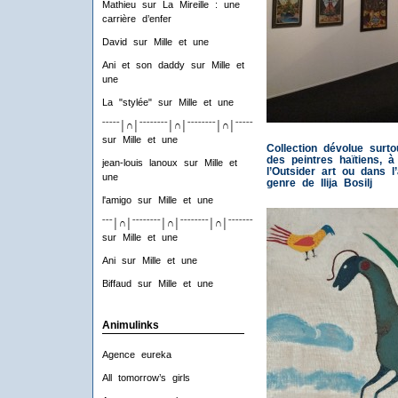
Mathieu
sur
La Mireille : une
carrière d’enfer
David
sur
Mille et une
Ani et son daddy
sur
Mille et
une
La "stylée"
sur
Mille et une
ˉˉˉˉˉ│∩│ˉˉˉˉˉˉˉˉ│∩│ˉˉˉˉˉˉˉˉ│∩│ˉˉˉˉˉˉˉˉ│∩│ˉˉˉˉ
sur
Mille et une
Collection dévolue surto
des peintres haïtiens, 
jean-louis lanoux
sur
Mille et
l’Outsider art ou dans l
une
genre de Ilija Bosilj
l'amigo
sur
Mille et une
ˉˉˉ│∩│ˉˉˉˉˉˉˉˉ│∩│ˉˉˉˉˉˉˉˉ│∩│ˉˉˉˉˉˉˉˉ│∩│ˉˉˉ
sur
Mille et une
Ani
sur
Mille et une
Biffaud
sur
Mille et une
Animulinks
Agence eureka
All tomorrow’s girls