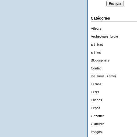
Catégories
Ailleurs
Archéologie brute
art brut
art naïf
Blogosphère
Contact
De vous zamoi
Ecrans
Ecrits
Encans
Expos
Gazettes
Glanures
Images