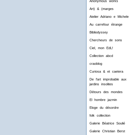
Anonymous works
Art) & (marges
Atelier Adriano e Michele
Au carrefour étrange
Bibliodyssey
Chercheurs de sons
Ciel, mon EdL!
Collection abcd
craoblog
Curiosa & et caetera
De l'art improbable aux
jardins insolites
Détours des mondes
El hombre jazmin
Eloge du désordre
folk collection
Galerie Béatrice Soulié
Galerie Christian Berst