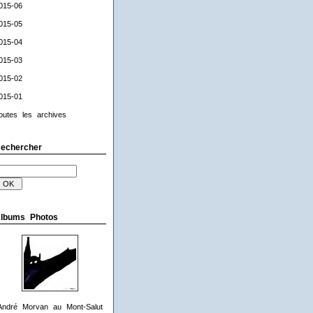
015-06
015-05
015-04
015-03
015-02
015-01
outes les archives
echercher
lbums Photos
André Morvan au Mont-Salut