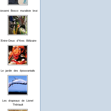
iovanni Bosco muraliste brut
L'Entre-Deux d'Yves Bélizaire
Le jardin des épouvantails
Les drapeaux de Lionel
Thériault