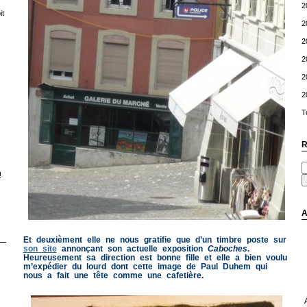
2
t
2
2
2
2
2
T
R
!
A
Et deuxièment elle ne nous gratifie que d’un timbre poste sur
son site
annonçant son actuelle exposition
Caboches
.
Heureusement sa direction est bonne fille et elle a bien voulu
m’expédier du lourd dont cette image de Paul Duhem qui
nous a fait une tête comme une cafetière.