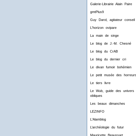
Galerie-Librairie Alain Paire
gmtPlus9
Guy Darol, agitateur conseil
L'horizon ovipare
La main de singe
Le blog de J.-M. Chesné
Le blog du CrAB
Le blog du dernier cri
Le divan fumoir bohémien
Le petit musée des horreur
Le tiers livre
Le Wub, guide des univers
obliques
Les beaux dimanches
LEZINFO
L'Alamblog
L’archéologie du futur
Mauricette Beaussart