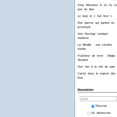
Chez Monsieur D on n’y voi
que du bleu
Le loup et « l’art brut »
Des pierres qui parlent en
provençal
Une Norvège rustique-
moderne
La Mireille : une carrière
d’enfer
Fraîcheur de vivre : Matija
Skurjeni
Vive l’art à la mie de pain 
Caché dans la maison des
fous
Newsletter
S'inscrire
Se désinscrire