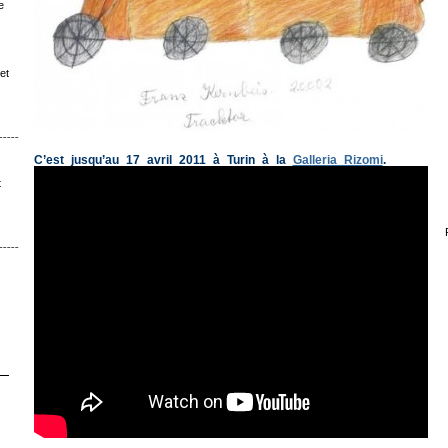
e
et
ˉˉˉˉˉˉˉˉ│∩│ˉˉˉˉ
C’est jusqu’au 17 avril 2011 à Turin à la
Galleria Rizomi
.
t
ˉˉˉˉˉˉ│∩│ˉˉˉ