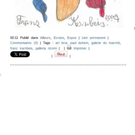
00:11 Publié dans
Ailleurs
,
Ecrans
,
Expos
|
Lien permanent
|
Commentaires (0)
| Tags :
art brut
,
paul duhem
,
galerie du marché
,
franz karnbeis
,
galleria rizomi
|
|
Imprimer
|
|
|
s