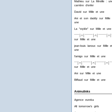
Mathieu
sur
La Mireille : un
carrière d’enfer
David
sur
Mille et une
Ani et son daddy
sur
Mille 
une
La "stylée"
sur
Mille et une
ˉˉˉˉˉ│∩│ˉˉˉˉˉˉˉˉ│∩│ˉˉˉˉˉˉˉˉ│∩│
sur
Mille et une
jean-louis lanoux
sur
Mille e
une
l'amigo
sur
Mille et une
ˉˉˉ│∩│ˉˉˉˉˉˉˉˉ│∩│ˉˉˉˉˉˉˉˉ│∩│ˉˉ
sur
Mille et une
Ani
sur
Mille et une
Biffaud
sur
Mille et une
Animulinks
Agence eureka
All tomorrow’s girls