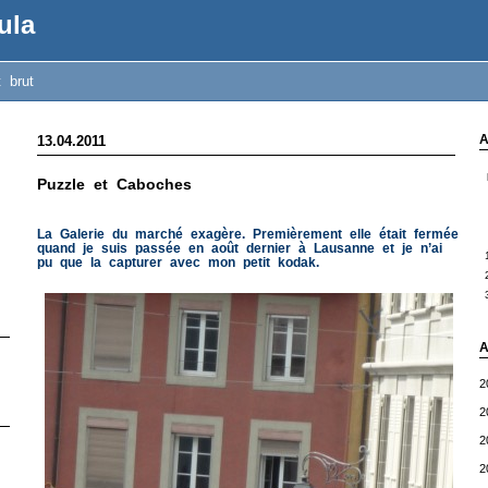
ula
t brut
A
13.04.2011
Puzzle et Caboches
La Galerie du marché exagère. Premièrement elle était fermée
quand je suis passée en août dernier à Lausanne et je n’ai
pu que la capturer avec mon petit kodak.
A
2
2
2
2