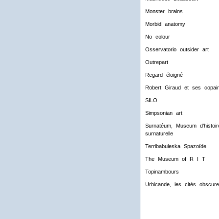
Monster brains
Morbid anatomy
No colour
Osservatorio outsider art
Outrepart
Regard éloigné
Robert Giraud et ses copai
SILO
Simpsonian art
Surnatéum, Museum d'histoir
surnaturelle
Terribabuleska Spazoïde
The Museum of R I T
Topinambours
Urbicande, les cités obscur