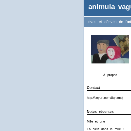
animula vag
rives et dérives de l'ar
À propos
Contact
http://tinyurl.com/8qnxmbj
Notes récentes
Mille et une
En plein dans le mille !