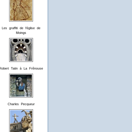
Les graffiti de l'église de
Moings
Robert Tatin à La Frênouse
Charles Pecqueur