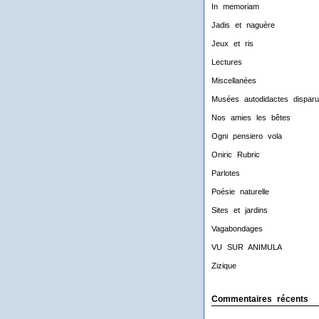
In memoriam
Jadis et naguère
Jeux et ris
Lectures
Miscellanées
Musées autodidactes disparu
Nos amies les bêtes
Ogni pensiero vola
Oniric Rubric
Parlotes
Poésie naturelle
Sites et jardins
Vagabondages
VU SUR ANIMULA
Zizique
Commentaires récents