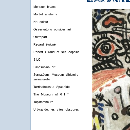
marginaux de l’Art Brut,
Monster brains
Morbid anatomy
No colour
Osservatorio outsider art
Outrepart
Regard éloigné
Robert Giraud et ses copains
SILO
Simpsonian art
Surnatéum, Museum d'histoire
surnaturelle
Terribabuleska Spazoïde
The Museum of R I T
Topinambours
Urbicande, les cités obscures