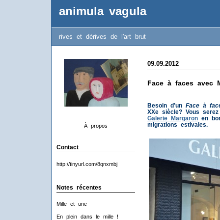
animula vagula
rives et dérives de l'art brut
09.09.2012
Face à faces avec 
Besoin d’un
Face à fa
XXe siècle? Vous serez 
Galerie Margaron
en bon
migrations estivales.
À propos
Contact
http://tinyurl.com/8qnxmbj
Notes récentes
Mille et une
En plein dans le mille !