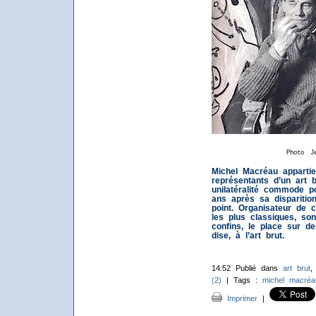
Photo J
Michel Macréau appartien
représentants d’un art b
unilatéralité commode p
ans après sa dispariti
point. Organisateur de
les plus classiques, so
confins, le place sur de
dise, à l’art brut.
14:52 Publié dans
art brut
(2)
| Tags :
michel macréa
Imprimer
|