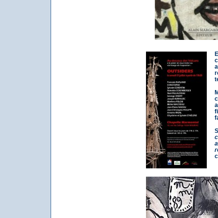
E
c
a
r
t
M
c
a
f
f
S
c
a
r
c