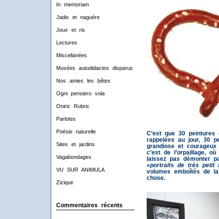
In memoriam
Jadis et naguère
Jeux et ris
Lectures
Miscellanées
Musées autodidactes disparus
Nos amies les bêtes
Ogni pensiero vola
Oniric Rubric
Parlotes
Poésie naturelle
C’est que 30 peintures
rappelées au jour, 30 p
Sites et jardins
grandiose et courageux t
c’est de l’orpaillage, 
Vagabondages
laissez pas démonter p
«
portraits de très petit
VU SUR ANIMULA
volumes emboîtés de la 
chose.
Zizique
Commentaires récents