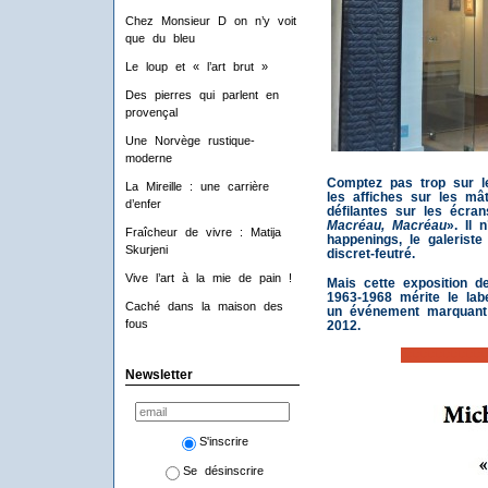
Chez Monsieur D on n’y voit
que du bleu
Le loup et « l’art brut »
Des pierres qui parlent en
provençal
Une Norvège rustique-
moderne
Comptez pas trop sur le
La Mireille : une carrière
les affiches sur les mâ
d’enfer
défilantes sur les écran
Macréau, Macréau
». Il 
Fraîcheur de vivre : Matija
happenings, le galeriste
Skurjeni
discret-feutré.
Vive l’art à la mie de pain !
Mais cette exposition d
1963-1968 mérite le la
Caché dans la maison des
un événement marquant 
fous
2012.
iiiiiiiiiii
Newsletter
S'inscrire
Se désinscrire