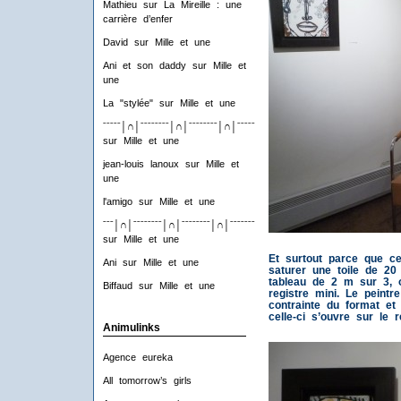
Mathieu
sur
La Mireille : une
carrière d’enfer
David
sur
Mille et une
Ani et son daddy
sur
Mille et
une
La "stylée"
sur
Mille et une
ˉˉˉˉˉ│∩│ˉˉˉˉˉˉˉˉ│∩│ˉˉˉˉˉˉˉˉ│∩│ˉˉˉˉˉˉˉˉ│∩│ˉˉˉˉ
sur
Mille et une
jean-louis lanoux
sur
Mille et
une
l'amigo
sur
Mille et une
ˉˉˉ│∩│ˉˉˉˉˉˉˉˉ│∩│ˉˉˉˉˉˉˉˉ│∩│ˉˉˉˉˉˉˉˉ│∩│ˉˉˉ
sur
Mille et une
Et surtout parce que c
Ani
sur
Mille et une
saturer une toile de 20
tableau de 2 m sur 3, o
Biffaud
sur
Mille et une
registre mini. Le peint
contrainte du format et 
celle-ci s’ouvre sur le r
Animulinks
Agence eureka
All tomorrow’s girls