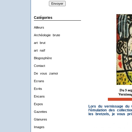
Catégories
Ailleurs
Archéologie brute
art brut
art naïf
Blogosphère
Contact
De vous zamoi
Ecrans
Ecrits
Encans
Expos
Lors du vernissage du 6
l’émulation des collecti
Gazettes
les bretzels, je vous pri
Glanures
Images