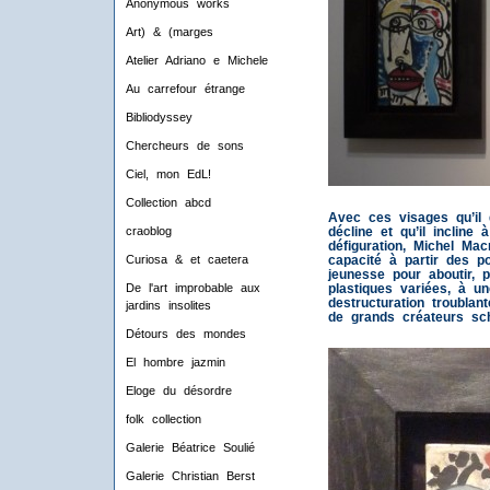
Anonymous works
Art) & (marges
Atelier Adriano e Michele
Au carrefour étrange
Bibliodyssey
Chercheurs de sons
Ciel, mon EdL!
Collection abcd
Avec ces visages qu’il 
décline et qu’il incline 
craoblog
défiguration, Michel Ma
capacité à partir des po
Curiosa & et caetera
jeunesse pour aboutir, 
plastiques variées, à un
De l'art improbable aux
destructuration troublan
jardins insolites
de grands créateurs sch
Détours des mondes
El hombre jazmin
Eloge du désordre
folk collection
Galerie Béatrice Soulié
Galerie Christian Berst