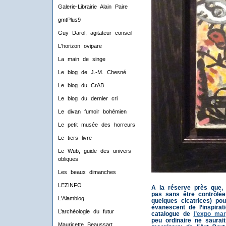
Galerie-Librairie Alain Paire
gmtPlus9
Guy Darol, agitateur conseil
L'horizon ovipare
La main de singe
Le blog de J.-M. Chesné
Le blog du CrAB
Le blog du dernier cri
Le divan fumoir bohémien
Le petit musée des horreurs
Le tiers livre
Le Wub, guide des univers
obliques
Les beaux dimanches
LEZINFO
A la réserve près que, 
pas sans être contrôlée 
L'Alamblog
quelques cicatrices) po
évanescent de l’inspirat
L’archéologie du futur
catalogue de
l’expo mar
peu ordinaire ne saurait
Mauricette Beaussart