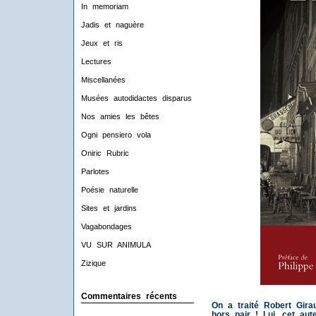
In memoriam
Jadis et naguère
Jeux et ris
Lectures
Miscellanées
Musées autodidactes disparus
Nos amies les bêtes
Ogni pensiero vola
Oniric Rubric
Parlotes
Poésie naturelle
Sites et jardins
Vagabondages
VU SUR ANIMULA
Zizique
Commentaires récents
On a traité Robert Gira
hors pair ! Lui, cet aut