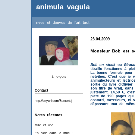
animula vagula
rives et dérives de l'art brut
23.04.2009
Monsieur Bob est so
Bob en stock
ou
Giraud
titraille fonctionne à p
La bonne formule pour 
netvibes. C'est que je 
À propos
animulecteurs et lectric
sortie du livre d'Olivie
son titre (le vrai), dans
Contact
justement. 14,50 €, c'e
plate de 190 pages qui
costard, messieurs, ni
http://tinyurl.com/8qnxmbj
dépassant tout de même
Notes récentes
Mille et une
En plein dans le mille !