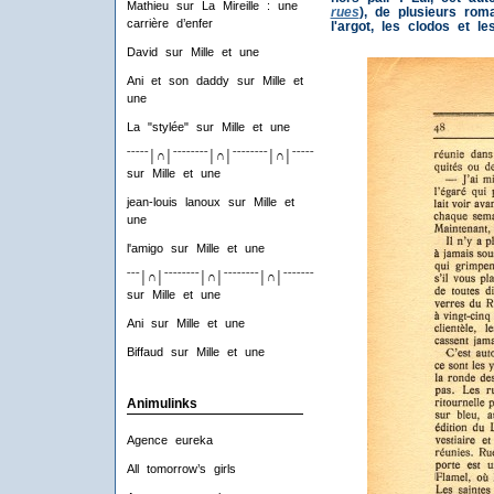
Mathieu
sur
La Mireille : une
rues
), de plusieurs roma
carrière d’enfer
l'argot, les clodos et le
David
sur
Mille et une
Ani et son daddy
sur
Mille et
une
La "stylée"
sur
Mille et une
ˉˉˉˉˉ│∩│ˉˉˉˉˉˉˉˉ│∩│ˉˉˉˉˉˉˉˉ│∩│ˉˉˉˉˉˉˉˉ│∩│ˉˉˉˉ
sur
Mille et une
jean-louis lanoux
sur
Mille et
une
l'amigo
sur
Mille et une
ˉˉˉ│∩│ˉˉˉˉˉˉˉˉ│∩│ˉˉˉˉˉˉˉˉ│∩│ˉˉˉˉˉˉˉˉ│∩│ˉˉˉ
sur
Mille et une
Ani
sur
Mille et une
Biffaud
sur
Mille et une
Animulinks
Agence eureka
All tomorrow’s girls