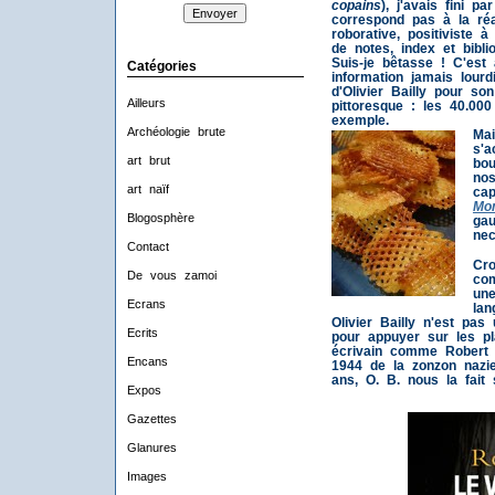
copains
), j'avais fini p
correspond pas à la réa
roborative, positiviste 
de notes, index et bibli
Suis-je bêtasse ! C'est 
Catégories
information jamais lou
d'Olivier Bailly pour so
Ailleurs
pittoresque : les 40.00
exemple.
Archéologie brute
Mai
s'
art brut
bou
nos
art naïf
cap
Mo
Blogosphère
gau
nec
Contact
Cro
De vous zamoi
com
une
Ecrans
lan
Olivier Bailly n'est pa
Ecrits
pour appuyer sur les pl
écrivain comme Robert G
Encans
1944 de la zonzon nazie
ans, O. B. nous la fait 
Expos
Gazettes
Glanures
Images