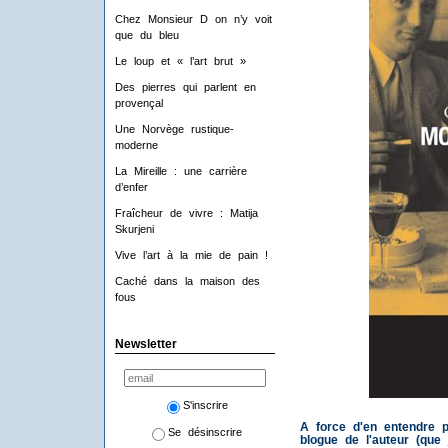
Chez Monsieur D on n’y voit
que du bleu
Le loup et « l’art brut »
Des pierres qui parlent en
provençal
Une Norvège rustique-
moderne
La Mireille : une carrière
d’enfer
Fraîcheur de vivre : Matija
Skurjeni
Vive l’art à la mie de pain !
Caché dans la maison des
fous
Newsletter
S'inscrire
A force d'en entendre 
Se désinscrire
blogue de l'auteur (que 