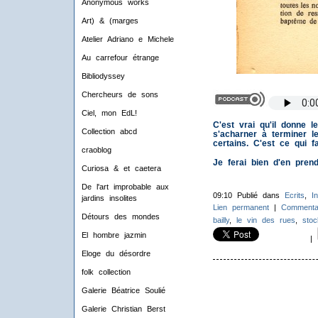
Anonymous works
Art) & (marges
Atelier Adriano e Michele
Au carrefour étrange
Bibliodyssey
Chercheurs de sons
Ciel, mon EdL!
C'est vrai qu'il donne 
Collection abcd
s'acharner à terminer les
certains. C'est ce qui f
craoblog
Je ferai bien d'en prend
Curiosa & et caetera
De l'art improbable aux
09:10 Publié dans
Ecrits
,
I
jardins insolites
Lien permanent
|
Commentai
Détours des mondes
bailly
,
le vin des rues
,
stoc
El hombre jazmin
|
Eloge du désordre
folk collection
Galerie Béatrice Soulié
Galerie Christian Berst