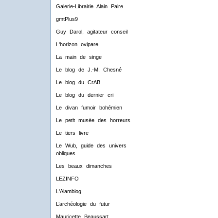
Galerie-Librairie Alain Paire
gmtPlus9
Guy Darol, agitateur conseil
L'horizon ovipare
La main de singe
Le blog de J.-M. Chesné
Le blog du CrAB
Le blog du dernier cri
Le divan fumoir bohémien
Le petit musée des horreurs
Le tiers livre
Le Wub, guide des univers
obliques
Les beaux dimanches
LEZINFO
L'Alamblog
L’archéologie du futur
Mauricette Beaussart