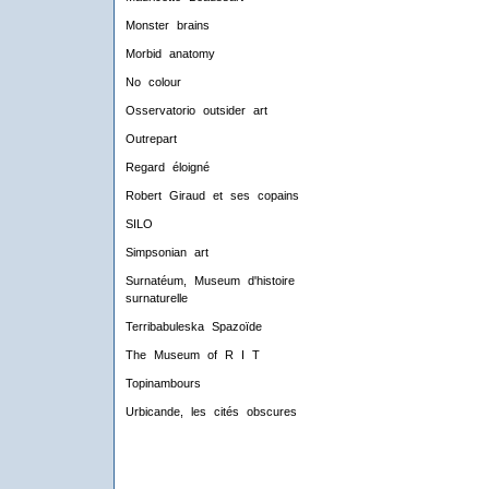
Monster brains
Morbid anatomy
No colour
Osservatorio outsider art
Outrepart
Regard éloigné
Robert Giraud et ses copains
SILO
Simpsonian art
Surnatéum, Museum d'histoire
surnaturelle
Terribabuleska Spazoïde
The Museum of R I T
Topinambours
Urbicande, les cités obscures