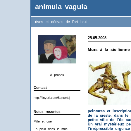
animula vagula
rives et dérives de l'art brut
25.05.2008
Murs à la sicilienne
À propos
Contact
http://tinyurl.com/8qnxmbj
peintures et inscripti
Notes récentes
de la sieste, dans le 
petite ville de l’île a
Mille et une
Un vrai mystérieux pe
l’irrépressible urgenc
En plein dans le mille !