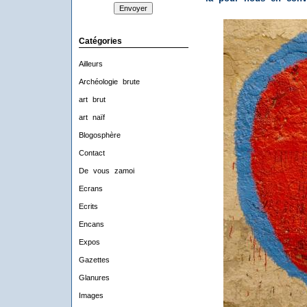
Catégories
Ailleurs
Archéologie brute
art brut
art naïf
Blogosphère
Contact
De vous zamoi
Ecrans
Ecrits
Encans
Expos
Gazettes
Glanures
Images