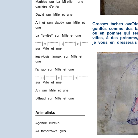
Mathieu
sur
La Mireille : une
carrière d’enfer
David
sur
Mille et une
Ani et son daddy
sur
Mille et
Grosses taches ovoïde
une
gonflés comme des ba
ou en pomme qui serv
La "stylée"
sur
Mille et une
villes, à des prénoms
je vous en dresserais 
ˉˉˉˉˉ│∩│ˉˉˉˉˉˉˉˉ│∩│ˉˉˉˉˉˉˉˉ│∩│ˉˉˉˉˉˉˉˉ│∩│ˉˉˉˉ
sur
Mille et une
jean-louis lanoux
sur
Mille et
une
l'amigo
sur
Mille et une
ˉˉˉ│∩│ˉˉˉˉˉˉˉˉ│∩│ˉˉˉˉˉˉˉˉ│∩│ˉˉˉˉˉˉˉˉ│∩│ˉˉˉ
sur
Mille et une
Ani
sur
Mille et une
Biffaud
sur
Mille et une
Animulinks
Agence eureka
All tomorrow’s girls