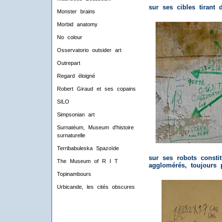
sur ses cibles tirant 
Monster brains
Morbid anatomy
No colour
Osservatorio outsider art
Outrepart
Regard éloigné
Robert Giraud et ses copains
SILO
Simpsonian art
Surnatéum, Museum d'histoire
surnaturelle
Terribabuleska Spazoïde
sur ses robots consti
The Museum of R I T
agglomérés, toujours 
Topinambours
Urbicande, les cités obscures