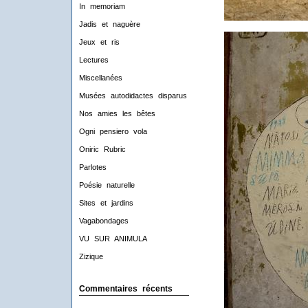
In memoriam
Jadis et naguère
Jeux et ris
Lectures
Miscellanées
Musées autodidactes disparus
Nos amies les bêtes
Ogni pensiero vola
Oniric Rubric
Parlotes
Poésie naturelle
Sites et jardins
Vagabondages
VU SUR ANIMULA
Zizique
Commentaires récents