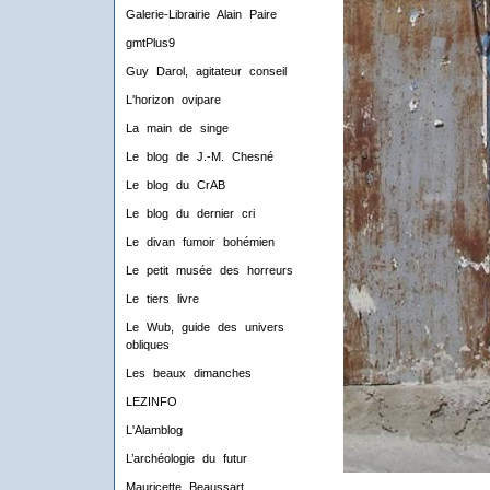
Galerie-Librairie Alain Paire
gmtPlus9
Guy Darol, agitateur conseil
L'horizon ovipare
La main de singe
Le blog de J.-M. Chesné
Le blog du CrAB
Le blog du dernier cri
Le divan fumoir bohémien
Le petit musée des horreurs
Le tiers livre
Le Wub, guide des univers
obliques
Les beaux dimanches
LEZINFO
L'Alamblog
L’archéologie du futur
Mauricette Beaussart