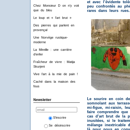
et avec l’évidente tol
Chez Monsieur D on n’y voit
peu confrontés au phé
que du bleu
rares dans leurs rues.
Le loup et « l’art brut »
Des pierres qui parlent en
provençal
Une Norvège rustique-
moderne
La Mireille : une carrière
d’enfer
Fraîcheur de vivre : Matija
Skurjeni
Vive l’art à la mie de pain !
Caché dans la maison des
fous
Le sourire en coin d
Newsletter
somnolant aux terrasse
mi-figue, mi-raisin, l
faire comprendre qu
cas d’art brut de la p
S'inscrire
inusitées, si le traite
mélange inextricable 
Se désinscrire
là pour nous en conva