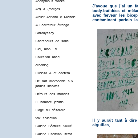
Anonymous works
J’avoue que j’ai un f
Art) & (marges
body-buildées et mélan
avec ferveur les bicep
Atelier Adriano e Michele
contaminent parfois la
Au carrefour étrange
Bibliodyssey
Chercheurs de sons
Ciel, mon EdL!
Collection abcd
craoblog
Curiosa & et caetera
De l'art improbable aux
jardins insolites
Détours des mondes
El hombre jazmin
Eloge du désordre
folk collection
Il y aurait tant à dir
aiguilles,
Galerie Béatrice Soulié
Galerie Christian Berst