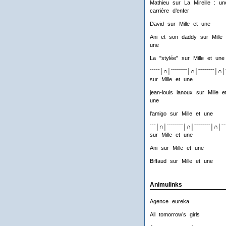
Mathieu
sur
La Mireille : un
carrière d’enfer
David
sur
Mille et une
Ani et son daddy
sur
Mille 
une
La "stylée"
sur
Mille et une
ˉˉˉˉˉ│∩│ˉˉˉˉˉˉˉˉ│∩│ˉˉˉˉˉˉˉˉ│∩│
sur
Mille et une
jean-louis lanoux
sur
Mille e
une
l'amigo
sur
Mille et une
ˉˉˉ│∩│ˉˉˉˉˉˉˉˉ│∩│ˉˉˉˉˉˉˉˉ│∩│ˉˉ
sur
Mille et une
Ani
sur
Mille et une
Biffaud
sur
Mille et une
Animulinks
Agence eureka
All tomorrow’s girls