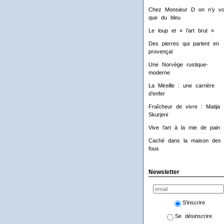
Chez Monsieur D on n’y voi
que du bleu
Le loup et « l’art brut »
Des pierres qui parlent en
provençal
Une Norvège rustique-
moderne
La Mireille : une carrière
d’enfer
Fraîcheur de vivre : Matija
Skurjeni
Vive l’art à la mie de pain 
Caché dans la maison des
fous
Newsletter
S'inscrire
Se désinscrire