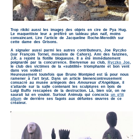
Trop rikiki aussi les images des objets en cire de Pya Hug.
Le maquettiste leur a préféré un tableau plus naïf, moins
convaincant. Lire l'article de Jacqueline Roche-Meredith sur
cette dame des Grisons.
A signaler aussi parmi les autres contributeurs, Joe Ryczko
(sur François Tornel, mosaïste de Cahors). Ami des fanzines,
J.R. a rejoint la flotille blogueuse. Il a été immédiatement
poignardé par la concurrence. Bienvenue au club,
Ryczko Joe
,
le club des victimes de la «subtilité» triomphante et bon vent
dans vos voiles!
Heureusement toutefois que Bruno Montpied est là pour nous
ramener à l'art brut. Dans un article bienencontreusement
consacré au musée ariègeois des
Amoureux d'Angélique
, il
s'attarde sur la salle contenant les sculptures en bois de
Luigi Buffo rescapées de la destruction. Là, bien sûr, on ne
saurait lui en vouloir. Surtout Animula qui concocta
un p'tit
album
de derrière ses fagots aux défuntes œuvres de ce
créat
eur.