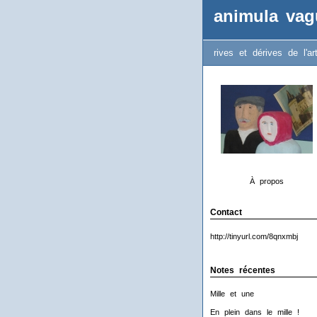
animula vag
rives et dérives de l'ar
À propos
Contact
http://tinyurl.com/8qnxmbj
Notes récentes
Mille et une
En plein dans le mille !