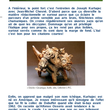
A l'intérieur, le point fort c'est l'entretien de Joseph Kurhajec
avec Jean-Michel Chesné. D'abord parce que ça diversifie la
matière rédactionnelle et surtout parce que ça éclaire le
parcours d'un artiste sensible aux arts bruts, fétichistes et/ou
chamaniques. On croise régulièrement ses œuvres sans qu'on
ait de quoi les décrypter. Dommage qu'on ait privilégié
l'italique pour ses propos, ça les rend pas plus lisibles,
surtout serrés comme ils sont dans la marge de fond. L'ital
c'est bon pour les citations courtes!
Enfin, on apprend que malgré son nom tchèque, Kurhajec est
né en Amérique. Je trouve intéressant qu'il témoigne de l'effet
que lui fit la collec de Dubuffet quand elle était là-bas avant
1962. On raconte qu'Alfonso Ossorio avait tendance à la
garder sous le coude. La preuve que non ou pas tellement.