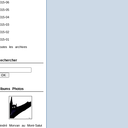
015-06
015-05
015-04
015-03
015-02
015-01
outes les archives
echercher
lbums Photos
André Morvan au Mont-Salut