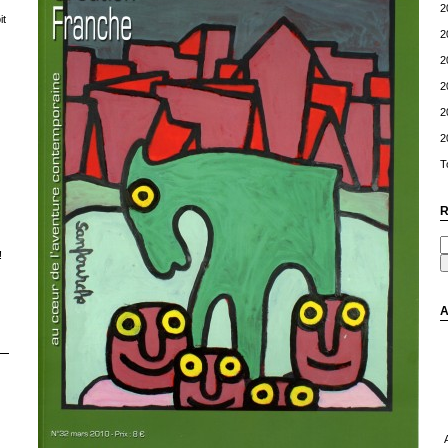
2
t
2
2
2
2
2
T
R
!
A