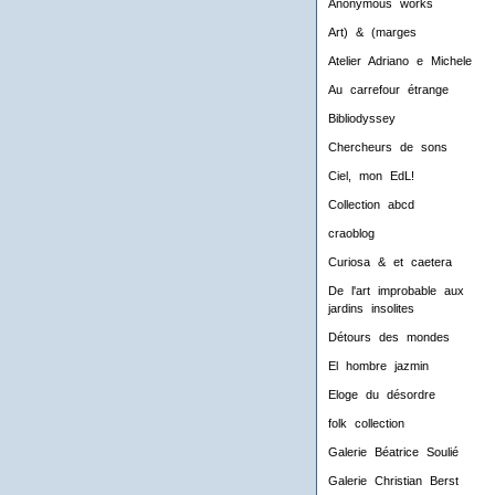
Anonymous works
Art) & (marges
Atelier Adriano e Michele
Au carrefour étrange
Bibliodyssey
Chercheurs de sons
Ciel, mon EdL!
Collection abcd
craoblog
Curiosa & et caetera
De l'art improbable aux
jardins insolites
Détours des mondes
El hombre jazmin
Eloge du désordre
folk collection
Galerie Béatrice Soulié
Galerie Christian Berst