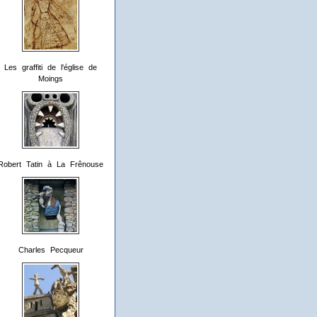
Les graffiti de l'église de
Moings
Robert Tatin à La Frênouse
Charles Pecqueur