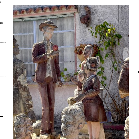
e
et
ˉˉˉˉˉˉˉˉ│∩│ˉˉˉˉ
t
ˉˉˉˉˉˉ│∩│ˉˉˉ