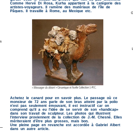
Comme Hervé Di Rosa, Kurha appartient à la catégorie des
artistes-voyageurs. Il ramène des matériaux de l'île de
Pâques. Il travaille à Rome, au Mexique etc.
G
s
Achetez le canard pour en savoir plus. Le passage où ce
monsieur de 72 ans parle de son bras atteint par la polio
n'est pas seulement émouvant, il est instructif car on
comprend qu'il a eu l'idée de se servir de son «handicap»
dans son travail de sculpteur. Les photos qui illustrent
l'interview proviennent de la collection de J.-M. Chesné. Elles
mériteraient d'être plus grosses, mais bon.
Une pleine page en revanche est accordée à Gabriel Albert
dans un autre article.