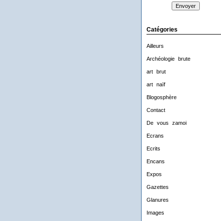
Catégories
Ailleurs
Archéologie brute
art brut
art naïf
Blogosphère
Contact
De vous zamoi
Ecrans
Ecrits
Encans
Expos
Gazettes
Glanures
Images