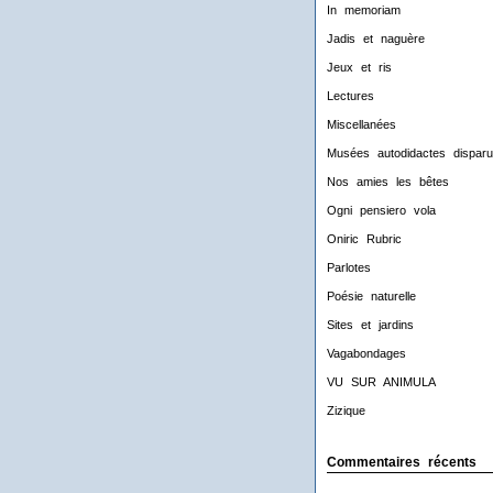
In memoriam
Jadis et naguère
Jeux et ris
Lectures
Miscellanées
Musées autodidactes disparu
Nos amies les bêtes
Ogni pensiero vola
Oniric Rubric
Parlotes
Poésie naturelle
Sites et jardins
Vagabondages
VU SUR ANIMULA
Zizique
Commentaires récents