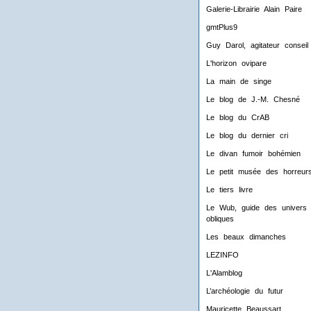
Galerie-Librairie Alain Paire
gmtPlus9
Guy Darol, agitateur conseil
L'horizon ovipare
La main de singe
Le blog de J.-M. Chesné
Le blog du CrAB
Le blog du dernier cri
Le divan fumoir bohémien
Le petit musée des horreur
Le tiers livre
Le Wub, guide des univers
obliques
Les beaux dimanches
LEZINFO
L'Alamblog
L’archéologie du futur
Mauricette Beaussart