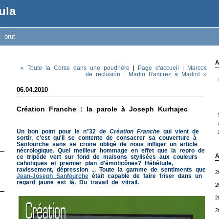
ula
t brut
A
« Toute la Corse dans une poudrière
|
Page d'accueil
|
Marcos
de reclusión : Martin Ramirez à Madrid »
06.04.2010
Création Franche : la parole à Joseph Kurhajec
Un bon point pour le n°32 de
Création Franche
qui vient de
sortir, c'est qu'il se contente de consacrer sa couverture à
Sanfourche sans se croire obligé de nous infliger un article
nécrologique. Quel meilleur hommage en effet que la repro de
A
ce tripède vert sur fond de maisons stylisées aux couleurs
cahotiques et premier plan d'émoticônes? Hébétude,
ravissement, dépression ... Toute la gamme de sentiments que
2
Jean-Joseph Sanfourche
était capable de faire friser dans un
regard jaune est là. Du travail de vitrail.
2
2
2