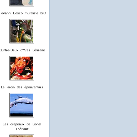
iovanni Bosco muraliste brut
L'Entre-Deux d'Yves Bélizaire
Le jardin des épouvantails
Les drapeaux de Lionel
Thériault