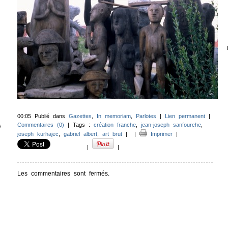
00:05 Publié dans
Gazettes
,
In memoriam
,
Parlotes
|
Lien permanent
|
Commentaires (0)
| Tags :
création franche
,
jean-joseph sanfourche
,
s
joseph kurhajec
,
gabriel albert
,
art brut
|
|
Imprimer
|
|
|
Les commentaires sont fermés.