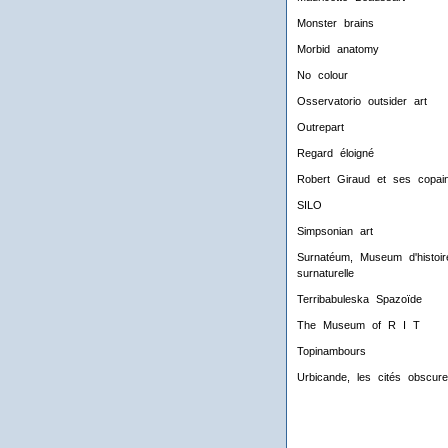
Monster brains
Morbid anatomy
No colour
Osservatorio outsider art
Outrepart
Regard éloigné
Robert Giraud et ses copai
SILO
Simpsonian art
Surnatéum, Museum d'histoir
surnaturelle
Terribabuleska Spazoïde
The Museum of R I T
Topinambours
Urbicande, les cités obscur