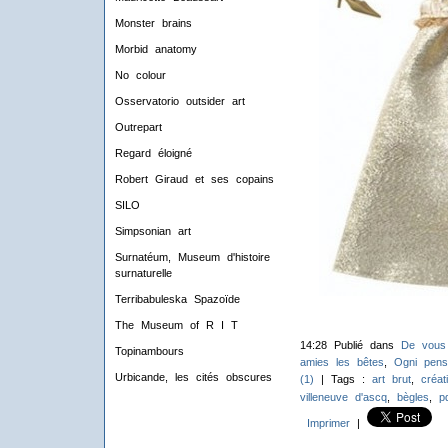
Monster brains
Morbid anatomy
No colour
Osservatorio outsider art
Outrepart
Regard éloigné
Robert Giraud et ses copains
SILO
Simpsonian art
Surnatéum, Museum d'histoire
surnaturelle
Terribabuleska Spazoïde
The Museum of R I T
14:28 Publié dans
De vous
Topinambours
amies les bêtes
,
Ogni pens
Urbicande, les cités obscures
(1)
| Tags :
art brut
,
créat
villeneuve d'ascq
,
bègles
,
p
Imprimer
|