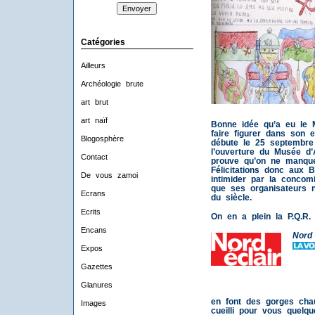
Catégories
Ailleurs
Archéologie brute
art brut
art naïf
Bonne idée qu’a eu le 
faire figurer dans son e
Blogosphère
débute le 25 septembre 
l’ouverture du Musée d’
Contact
prouve qu’on ne manque
Félicitations donc aux B
De vous zamoi
intimider par la conco
que ses organisateurs n
Ecrans
du siècle.
Ecrits
On en a plein la P.Q.R
Encans
Nord 
Expos
Gazettes
Glanures
en font des gorges chau
Images
cueilli pour vous quelqu