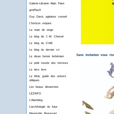
Galerie-Librairie Alain Paire
gmtPlus9
Guy Darol, agitateur conseil
L'horizon ovipare
La main de singe
Le blog de J.-M. Chesné
Le blog du CrAB
Le blog du dernier cri
Sans invitation vous ri
Le divan fumoir bohémien
Le petit musée des horreurs
Le tiers livre
Le Wub, guide des univers
obliques
Les beaux dimanches
LEZINFO
L'Alamblog
L’archéologie du futur
Mauricette Beaussart