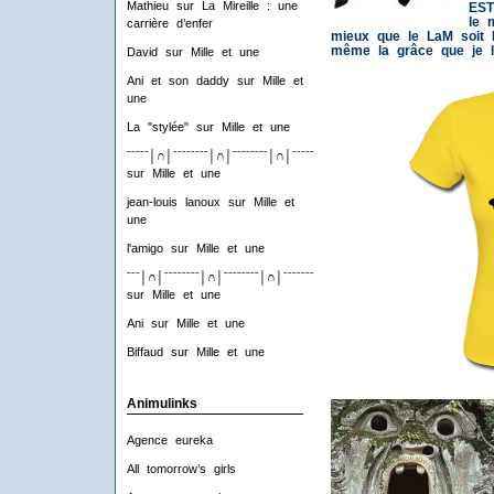
Mathieu
sur
La Mireille : une
EST
le 
carrière d’enfer
mieux que le LaM soit M
même la grâce que je lu
David
sur
Mille et une
Ani et son daddy
sur
Mille et
une
La "stylée"
sur
Mille et une
ˉˉˉˉˉ│∩│ˉˉˉˉˉˉˉˉ│∩│ˉˉˉˉˉˉˉˉ│∩│ˉˉˉˉˉˉˉˉ│∩│ˉˉˉˉ
sur
Mille et une
jean-louis lanoux
sur
Mille et
une
l'amigo
sur
Mille et une
ˉˉˉ│∩│ˉˉˉˉˉˉˉˉ│∩│ˉˉˉˉˉˉˉˉ│∩│ˉˉˉˉˉˉˉˉ│∩│ˉˉˉ
sur
Mille et une
Ani
sur
Mille et une
Biffaud
sur
Mille et une
Animulinks
Agence eureka
All tomorrow’s girls