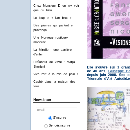
Chez Monsieur D on n’y voit
que du bleu
Le loup et « l’art brut »
Des pierres qui parlent en
provençal
Une Norvège rustique-
moderne
La Mireille : une carrière
d’enfer
Fraîcheur de vivre : Matija
Skurjeni
Elle s’ouvre sur 3 gran
de 40 ans,
Giuseppe Ba
Vive l’art à la mie de pain !
depuis juin 2008. Ses c
Triennale d’Art Autodida
Caché dans la maison des
fous
Newsletter
S'inscrire
Se désinscrire