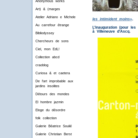
Anonymous works
Art) & (marges
Atelier Adriano e Michele
les intimident moins
»
.
Au carrefour étrange
L’inauguration (pour le
à Villeneuve d’Ascq.
Bibliodyssey
Chercheurs de sons
Ciel, mon EdL!
Collection abcd
craoblog
Curiosa & et caetera
De l'art improbable aux
jardins insolites
Détours des mondes
El hombre jazmin
Eloge du désordre
folk collection
Galerie Béatrice Soulié
Galerie Christian Berst