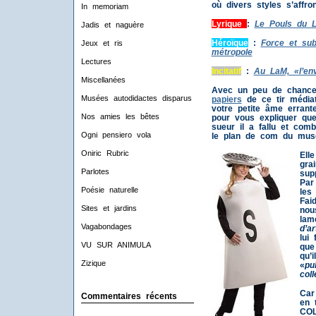
où divers styles s’affron
In memoriam
Lyrique
:
Le Pouls du L
Jadis et naguère
Héroïque
:
Force et sub
Jeux et ris
métropole
Lectures
Incitatif
:
Au LaM, «l’env
Miscellanées
Avec un peu de chance
Musées autodidactes disparus
papiers
de ce tir médiat
votre petite âme errante
Nos amies les bêtes
pour vous expliquer que
sueur il a fallu et com
Ogni pensiero vola
le plan de com du mus
Oniric Rubric
Ell
gra
Parlotes
sup
Par
Poésie naturelle
les
Fai
Sites et jardins
nou
lam
Vagabondages
d’a
lui
VU SUR ANIMULA
que
qu’i
Zizique
«
pu
coll
Car
Commentaires récents
en 
CO