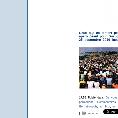
Ceux que ça tentent peu
apéro géant pour l'inau
25 septembre 2010 (note
17:53 Publié dans
De vous
permanent
|
Commentaires 
lille métropole
,
art brut
,
art
|
Imprimer
|