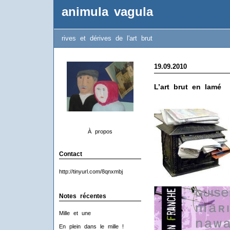
animula vagula
rives et dérives de l'art brut
19.09.2010
L’art brut en lamé
À propos
Contact
http://tinyurl.com/8qnxmbj
Notes récentes
Mille et une
En plein dans le mille !