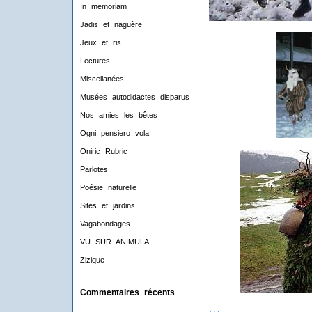
In memoriam
Jadis et naguère
Jeux et ris
Lectures
Miscellanées
Musées autodidactes disparus
Nos amies les bêtes
Ogni pensiero vola
Oniric Rubric
Parlotes
Poésie naturelle
Sites et jardins
Vagabondages
VU SUR ANIMULA
Zizique
Commentaires récents