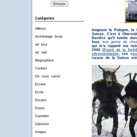
Catégories
Ailleurs
longeant la Pologne, la 
Suisse.
C’est à Oberstd
Archéologie brute
Bavière qu’il tombe dan
fous, «
un genre de chas
art brut
qui m’a rappelé ma note
2006 (
Esprit de la forêt
art naïf
silvesterklaüse
, ces «
ma
ruraux de la Suisse vois
Blogosphère
Contact
De vous zamoi
Ecrans
Ecrits
Encans
Expos
Gazettes
Glanures
Images