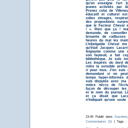
qu’on enseigne l’art 
jeunes activités par 
Prenez celui de Villen
éducatif et culturel es
zolies zimages, respir
des propositions surpr
que le Facteur Cheval e
! ». Rien que ça ! mai
demande, de conseille
brouette de caillass
heures du mat les main
L’infatigable Cheval m
qu’était Jacques Lacarr
feignante comme une c
son fauteuil, a fait c
bibliothèque. Je suis t
Les Inspirés du bord d
relire la sensible préf
ri pour tous
. J’en suis 
demandant si on peu
temps hyper-informés d
suis disputée avec ma 
notice nécro de l’écri
façon de découper les a
et le nom du journal. Là
et ça disait que Laca
n’indiquait qu’une seule
23:45 Publié dans
Gazettes
Commentaires (0)
| Tags 