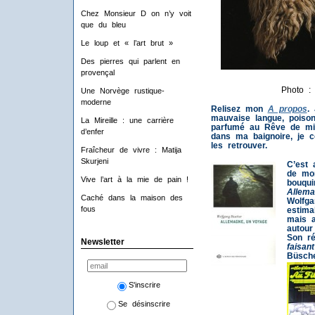
Chez Monsieur D on n’y voit
que du bleu
Le loup et « l’art brut »
Des pierres qui parlent en
provençal
Photo :
Une Norvège rustique-
moderne
Relisez mon
A propos
.
mauvaise langue, poison
La Mireille : une carrière
parfumé au Rêve de mi
d’enfer
dans ma baignoire, je c
les retrouver.
Fraîcheur de vivre : Matija
Skurjeni
C’est 
de mon
Vive l’art à la mie de pain !
bouqui
Allem
Caché dans la maison des
Wolfga
fous
estima
mais a
autour
Son ré
Newsletter
faisant
Büsche
S'inscrire
Se désinscrire