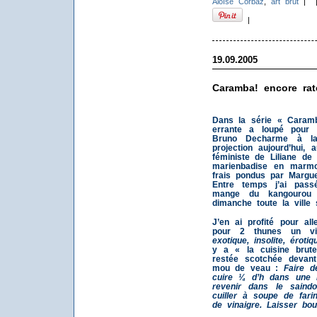
Aloïse Corbaz
,
art brut
|
|
19.09.2005
Caramba! encore rat
Dans la série « Caramb
errante a loupé pour 
Bruno Decharme à l
projection aujourd’hui,
féministe de Liliane d
marienbadise en marmon
frais pondus par Margue
Entre temps j’ai pas
mange du kangourou 
dimanche toute la ville s
J’en ai profité pour a
pour 2 thunes un vi
exotique, insolite, érotiq
y a « la cuisine brut
restée scotchée devant
mou de veau :
Faire d
cuire ¼ d’h dans une n
revenir dans le saind
cuiller à soupe de farin
de vinaigre. Laisser bou