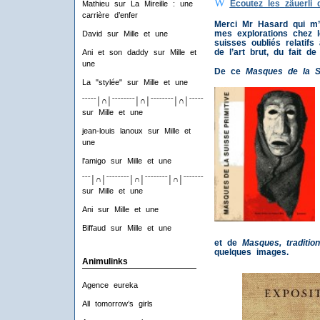
W
Ecoutez les
zäuerli 
Mathieu
sur
La Mireille : une
carrière d’enfer
Merci Mr Hasard qui m’
mes explorations chez l
David
sur
Mille et une
suisses oubliés relatif
de l’art brut, du fait de
Ani et son daddy
sur
Mille et
une
De ce
Masques de la Su
La "stylée"
sur
Mille et une
ˉˉˉˉˉ│∩│ˉˉˉˉˉˉˉˉ│∩│ˉˉˉˉˉˉˉˉ│∩│ˉˉˉˉˉˉˉˉ│∩│ˉˉˉˉ
sur
Mille et une
jean-louis lanoux
sur
Mille et
une
l'amigo
sur
Mille et une
ˉˉˉ│∩│ˉˉˉˉˉˉˉˉ│∩│ˉˉˉˉˉˉˉˉ│∩│ˉˉˉˉˉˉˉˉ│∩│ˉˉˉ
sur
Mille et une
Ani
sur
Mille et une
Biffaud
sur
Mille et une
et de
Masques, traditio
quelques images.
Animulinks
Agence eureka
All tomorrow’s girls