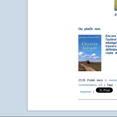
E
Ou plutôt non.
Encore
l’aut
infat
trave
défini
route d
23:55 Publié dans
In memo
Commentaires (0)
| Tags 
Imprimer
|