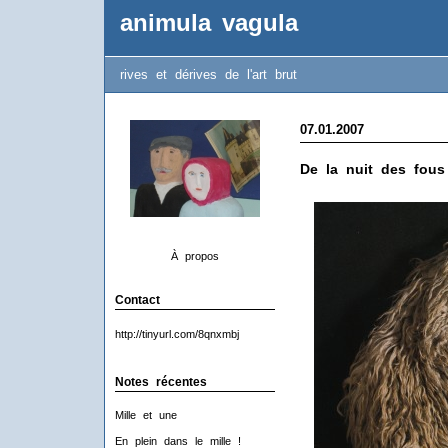
animula vagula
rives et dérives de l'art brut
07.01.2007
De la nuit des fous
À propos
Contact
http://tinyurl.com/8qnxmbj
Notes récentes
Mille et une
En plein dans le mille !