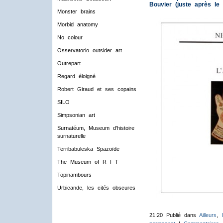
Bouvier (juste après le
Monster brains
Morbid anatomy
No colour
Osservatorio outsider art
Outrepart
Regard éloigné
Robert Giraud et ses copains
SILO
Simpsonian art
Surnatéum, Museum d'histoire
surnaturelle
Terribabuleska Spazoïde
The Museum of R I T
Topinambours
Urbicande, les cités obscures
21:20 Publié dans
Ailleurs
,