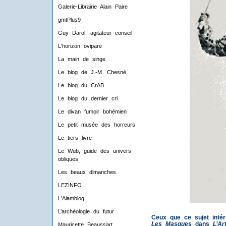
Galerie-Librairie Alain Paire
gmtPlus9
Guy Darol, agitateur conseil
L'horizon ovipare
La main de singe
Le blog de J.-M. Chesné
Le blog du CrAB
Le blog du dernier cri
Le divan fumoir bohémien
Le petit musée des horreurs
Le tiers livre
Le Wub, guide des univers
obliques
Les beaux dimanches
LEZINFO
L'Alamblog
L’archéologie du futur
Ceux que ce sujet intér
Les Masques
dans
L’Ar
Mauricette Beaussart