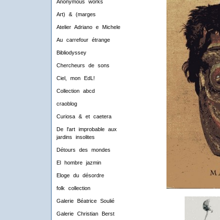
Anonymous works
Art) & (marges
Atelier Adriano e Michele
Au carrefour étrange
Bibliodyssey
Chercheurs de sons
Ciel, mon EdL!
Collection abcd
craoblog
Curiosa & et caetera
De l'art improbable aux
jardins insolites
Détours des mondes
El hombre jazmin
Eloge du désordre
folk collection
Galerie Béatrice Soulié
Galerie Christian Berst