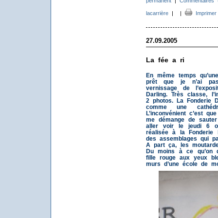
permanent
|
Commentaires 
lacarrière
|
|
Imprimer
27.09.2005
La fée a ri
En même temps qu’une
prêt que je n’ai pas
vernissage de l’expos
Darling. Très classe, l’
2 photos. La Fonderie Da
comme une cathédr
L’inconvénient c’est que
me démange de sauter
aller voir le jeudi 6 o
réalisée à la Fonderie 
des assemblages qui pa
A part ça, les moutard
Du moins à ce qu’on di
fille rouge aux yeux b
murs d’une école de mon