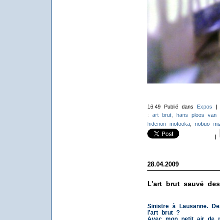
16:49 Publié dans
Expos
:
art brut
,
hans ploos van 
hidenori motooka
,
nobuo miz
|
28.04.2009
L’art brut sauvé de
Sinistre à Lausanne. De
l’art brut ?
Avec mon petit air de 