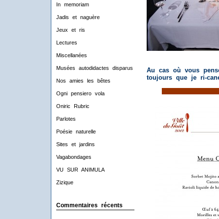
In memoriam
Jadis et naguère
Jeux et ris
Lectures
Miscellanées
Musées autodidactes disparus
Au cas où vous penser
toujours que je ri-ca
Nos amies les bêtes
i............................
Ogni pensiero vola
Oniric Rubric
Parlotes
Poésie naturelle
Sites et jardins
Vagabondages
VU SUR ANIMULA
Zizique
Commentaires récents