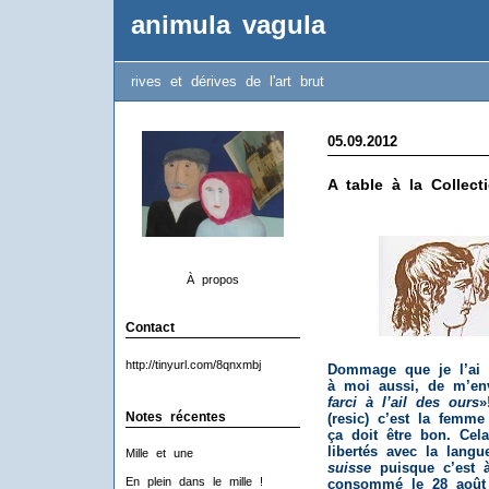
animula vagula
rives et dérives de l'art brut
05.09.2012
A table à la Collect
À propos
Contact
http://tinyurl.com/8qnxmbj
Dommage que je l’ai p
à moi aussi, de m’en
farci à l’ail des ours
»
Notes récentes
(resic) c’est la femm
ça doit être bon. Cel
libertés avec la langu
Mille et une
suisse
puisque c’est à
En plein dans le mille !
consommé le 28 août 