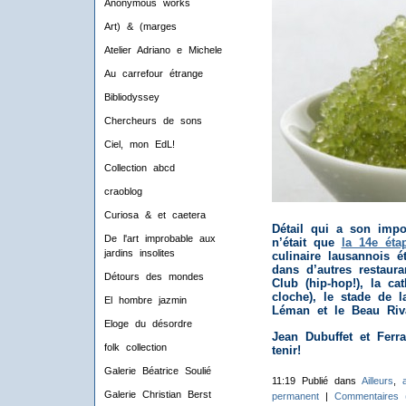
Anonymous works
Art) & (marges
Atelier Adriano e Michele
Au carrefour étrange
Bibliodyssey
Chercheurs de sons
Ciel, mon EdL!
Collection abcd
craoblog
Curiosa & et caetera
Détail qui a son impor
De l'art improbable aux
n’était que
la 14e éta
jardins insolites
culinaire lausannois é
dans d’autres restaura
Détours des mondes
Club (hip-hop!), la ca
cloche), le stade de l
El hombre jazmin
Léman et le Beau Rivag
Eloge du désordre
Jean Dubuffet et Ferr
folk collection
tenir!
Galerie Béatrice Soulié
11:19 Publié dans
Ailleurs
,
Galerie Christian Berst
permanent
|
Commentaires 