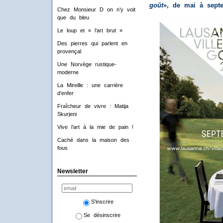
goût
», de mai à sept
Chez Monsieur D on n’y voit
que du bleu
Le loup et « l’art brut »
Des pierres qui parlent en
provençal
Une Norvège rustique-
moderne
La Mireille : une carrière
d’enfer
Fraîcheur de vivre : Matija
Skurjeni
Vive l’art à la mie de pain !
Caché dans la maison des
fous
Newsletter
S'inscrire
Se désinscrire