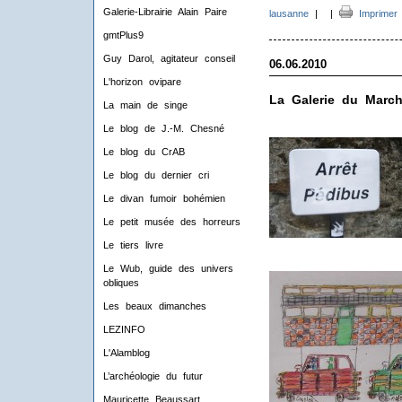
Galerie-Librairie Alain Paire
lausanne
|
|
Imprimer
gmtPlus9
Guy Darol, agitateur conseil
06.06.2010
L'horizon ovipare
La Galerie du March
La main de singe
Le blog de J.-M. Chesné
Le blog du CrAB
Le blog du dernier cri
Le divan fumoir bohémien
Le petit musée des horreurs
Le tiers livre
Le Wub, guide des univers
obliques
Les beaux dimanches
LEZINFO
L'Alamblog
L’archéologie du futur
Mauricette Beaussart