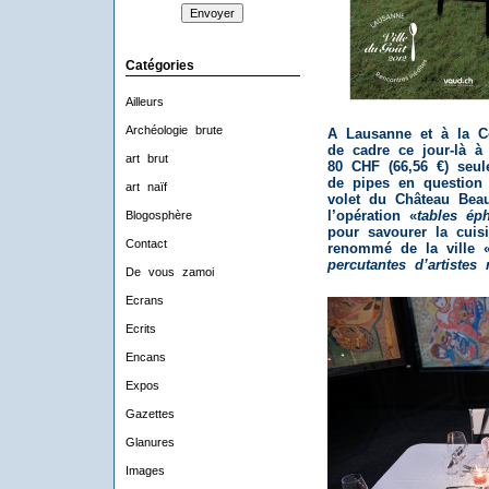
Catégories
Ailleurs
Archéologie brute
A Lausanne et à la Col
de cadre ce jour-là à
art brut
80 CHF (66,56 €) seul
de pipes en question 
art naïf
volet du Château Beau
l’opération «
tables ép
Blogosphère
pour savourer la cuisi
Contact
renommé de la ville 
percutantes d’artistes r
De vous zamoi
Ecrans
Ecrits
Encans
Expos
Gazettes
Glanures
Images