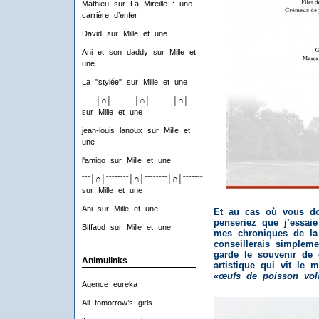
Mathieu
sur
La Mireille : une
carrière d’enfer
David
sur
Mille et une
Ani et son daddy
sur
Mille et
une
La "stylée"
sur
Mille et une
ˉˉˉˉˉ│∩│ˉˉˉˉˉˉˉˉ│∩│ˉˉˉˉˉˉˉˉ│∩│ˉˉˉˉˉˉˉˉ│∩│ˉˉˉˉ
sur
Mille et une
jean-louis lanoux
sur
Mille et
une
l'amigo
sur
Mille et une
ˉˉˉ│∩│ˉˉˉˉˉˉˉˉ│∩│ˉˉˉˉˉˉˉˉ│∩│ˉˉˉˉˉˉˉˉ│∩│ˉˉˉ
sur
Mille et une
Ani
sur
Mille et une
Et au cas où vous do
penseriez que j’essai
Biffaud
sur
Mille et une
mes chroniques de la
conseillerais simplem
garde le souvenir de 
Animulinks
artistique qui vit le
«
œufs de poisson vol
Agence eureka
All tomorrow’s girls