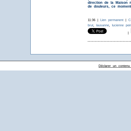
direction de la Maison 
de douleurs, ce moment d
11:36 |
Lien permanent
|
C
brut
,
lausanne
,
lucienne pei
|
Déclarer un contenu il