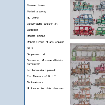
Monster brains
Morbid anatomy
No colour
Osservatorio outsider art
Outrepart
Regard éloigné
Robert Giraud et ses copains
SILO
Simpsonian art
Surnatéum, Museum d'histoire
surnaturelle
Terribabuleska Spazoïde
The Museum of R I T
Topinambours
Urbicande, les cités obscures