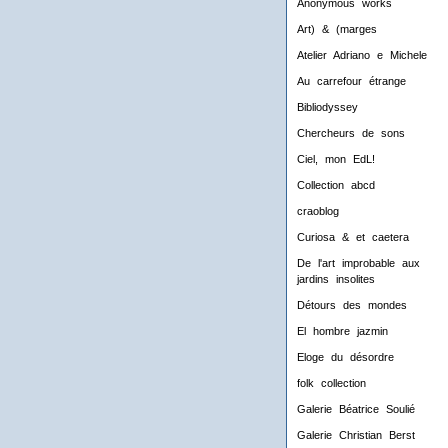
Anonymous works
Art) & (marges
Atelier Adriano e Michele
Au carrefour étrange
Bibliodyssey
Chercheurs de sons
Ciel, mon EdL!
Collection abcd
craoblog
Curiosa & et caetera
De l'art improbable aux
jardins insolites
Détours des mondes
El hombre jazmin
Eloge du désordre
folk collection
Galerie Béatrice Soulié
Galerie Christian Berst