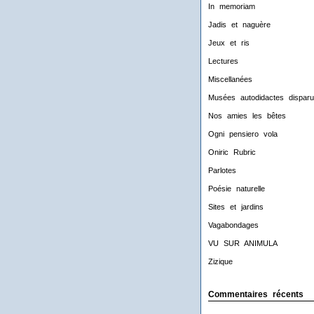
In memoriam
Jadis et naguère
Jeux et ris
Lectures
Miscellanées
Musées autodidactes disparu
Nos amies les bêtes
Ogni pensiero vola
Oniric Rubric
Parlotes
Poésie naturelle
Sites et jardins
Vagabondages
VU SUR ANIMULA
Zizique
Commentaires récents