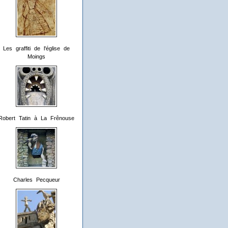
Les graffiti de l'église de
Moings
Robert Tatin à La Frênouse
Charles Pecqueur