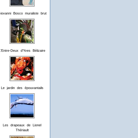
iovanni Bosco muraliste brut
L'Entre-Deux d'Yves Bélizaire
Le jardin des épouvantails
Les drapeaux de Lionel
Thériault