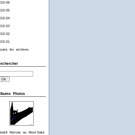
015-06
015-05
015-04
015-03
015-02
015-01
outes les archives
echercher
lbums Photos
André Morvan au Mont-Salut