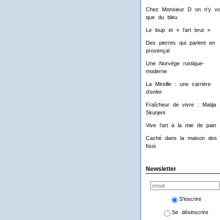
Chez Monsieur D on n’y voi
que du bleu
Le loup et « l’art brut »
Des pierres qui parlent en
provençal
Une Norvège rustique-
moderne
La Mireille : une carrière
d’enfer
Fraîcheur de vivre : Matija
Skurjeni
Vive l’art à la mie de pain 
Caché dans la maison des
fous
Newsletter
S'inscrire
Se désinscrire