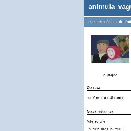
animula vag
rives et dérives de l'ar
À propos
Contact
http://tinyurl.com/8qnxmbj
Notes récentes
Mille et une
En plein dans le mille !