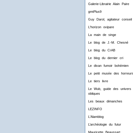
Galerie-Librairie Alain Paire
gmtPlus9
Guy Darol, agitateur conseil
L'horizon ovipare
La main de singe
Le blog de J.-M. Chesné
Le blog du CrAB
Le blog du dernier cri
Le divan fumoir bohémien
Le petit musée des horreur
Le tiers livre
Le Wub, guide des univers
obliques
Les beaux dimanches
LEZINFO
L'Alamblog
L’archéologie du futur
Mauricette Beaussart