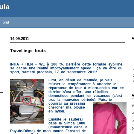
ula
t brut
A
14.09.2011
Travellings bruts
INHA + HLN = WE à 100 %. Derrière cette formule sybilline,
se cache une réalité impitoyablement speed : ça va être du
sport, samedi prochain, 17 de septembre 2011!
First, en début de matinée, je vais
m’user le tempérament à attendre le
réparateur de four à micro-ondes car ce
dernier s’est offert une rébellion
A
domestique pendant les vacances (c’est
trop la mauvaise période).
Puis, je
courirai au pressing
2
chercher ma blouse
en nylon.
2
Ensuite je sauterai
2
dans la Simca 1000
(immatriculée dans le
2
Puy-de-Dôme) de mon tonton Fernand de