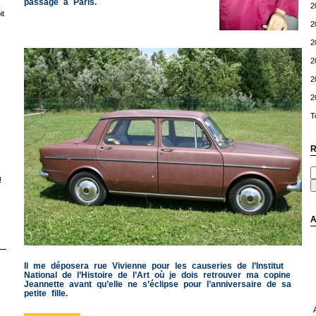
passage à Paris.
2
t
2
2
2
2
2
T
R
!
A
Il me déposera rue Vivienne pour les causeries de l’Institut
National de l’Histoire de l’Art où je dois retrouver ma copine
Jeannette avant qu’elle ne s’éclipse pour l’anniversaire de sa
petite fille.