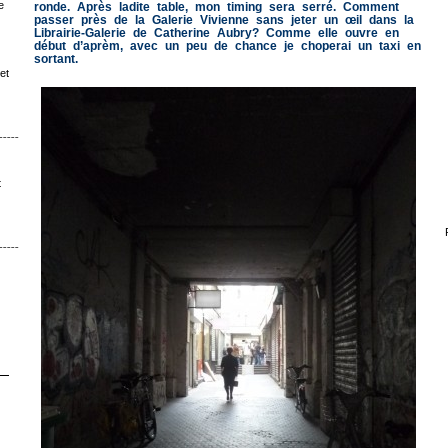
e
ronde. Après ladite table, mon timing sera serré. Comment
passer près de la Galerie Vivienne sans jeter un œil dans la
Librairie-Galerie de Catherine Aubry? Comme elle ouvre en
début d’aprèm, avec un peu de chance je choperai un taxi en
sortant.
et
ˉˉˉˉˉˉˉˉ│∩│ˉˉˉˉ
t
ˉˉˉˉˉˉ│∩│ˉˉˉ