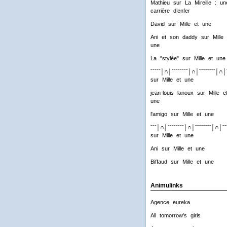
Mathieu
sur
La Mireille : un
carrière d’enfer
David
sur
Mille et une
Ani et son daddy
sur
Mille 
une
La "stylée"
sur
Mille et une
ˉˉˉˉˉ│∩│ˉˉˉˉˉˉˉˉ│∩│ˉˉˉˉˉˉˉˉ│∩│
sur
Mille et une
jean-louis lanoux
sur
Mille e
une
l'amigo
sur
Mille et une
ˉˉˉ│∩│ˉˉˉˉˉˉˉˉ│∩│ˉˉˉˉˉˉˉˉ│∩│ˉˉ
sur
Mille et une
Ani
sur
Mille et une
Biffaud
sur
Mille et une
Animulinks
Agence eureka
All tomorrow’s girls