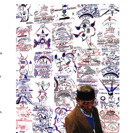
ns
e
es