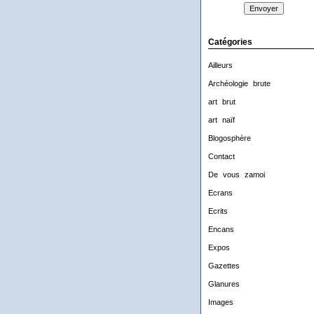
Catégories
Ailleurs
Archéologie brute
art brut
art naïf
Blogosphère
Contact
De vous zamoi
Ecrans
Ecrits
Encans
Expos
Gazettes
Glanures
Images