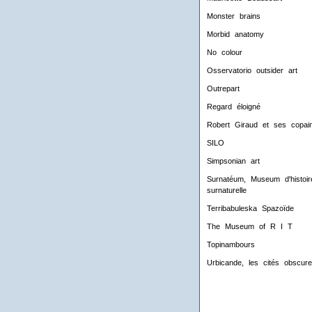
Monster brains
Morbid anatomy
No colour
Osservatorio outsider art
Outrepart
Regard éloigné
Robert Giraud et ses copai
SILO
Simpsonian art
Surnatéum, Museum d'histoir
surnaturelle
Terribabuleska Spazoïde
The Museum of R I T
Topinambours
Urbicande, les cités obscur