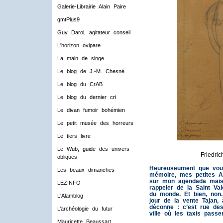
Galerie-Librairie Alain Paire
gmtPlus9
Guy Darol, agitateur conseil
L'horizon ovipare
La main de singe
Le blog de J.-M. Chesné
Le blog du CrAB
Le blog du dernier cri
Le divan fumoir bohémien
Le petit musée des horreurs
Le tiers livre
Le Wub, guide des univers
Friedri
obliques
Heureuseument que vous
Les beaux dimanches
mémoire, mes petites An
sur mon agendada mais 
LEZINFO
rappeler de la Saint V
du monde. Et bien, non. 
L'Alamblog
jour de la vente Tajan, 
déconne : c’est rue des
L’archéologie du futur
ville où les taxis passe
Mauricette Beaussart