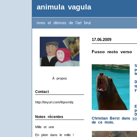
animula vagula
rives et dérives de l'art brut
17.06.2009
Fusco recto verso
S
p
l
À propos
D
q
y
Contact
http://tinyurl.com/8qnxmbj
E
p
D
Notes récentes
Christian Berst dans
so
de ce mois.
Mille et une
En plein dans le mille !