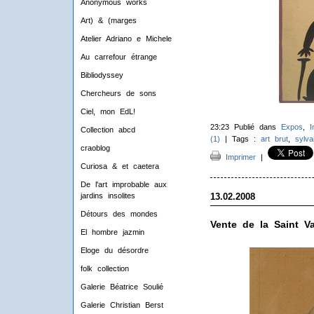
Anonymous works
Art) & (marges
Atelier Adriano e Michele
Au carrefour étrange
Bibliodyssey
Chercheurs de sons
Ciel, mon EdL!
23:23 Publié dans
Expos
,
I
Collection abcd
(1)
| Tags :
art brut
,
sylva
craoblog
Imprimer
|
Curiosa & et caetera
De l'art improbable aux
13.02.2008
jardins insolites
Détours des mondes
Vente de la Saint Va
El hombre jazmin
Eloge du désordre
folk collection
Galerie Béatrice Soulié
Galerie Christian Berst