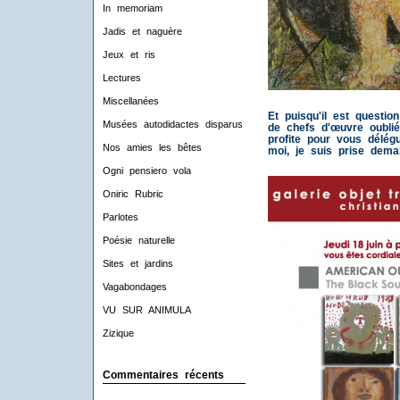
In memoriam
Jadis et naguère
Jeux et ris
Lectures
Miscellanées
Et puisqu'il est questi
Musées autodidactes disparus
de chefs d'œuvre oubli
profite pour vous délég
Nos amies les bêtes
moi, je suis prise demai
Ogni pensiero vola
Oniric Rubric
Parlotes
Poésie naturelle
Sites et jardins
Vagabondages
VU SUR ANIMULA
Zizique
Commentaires récents