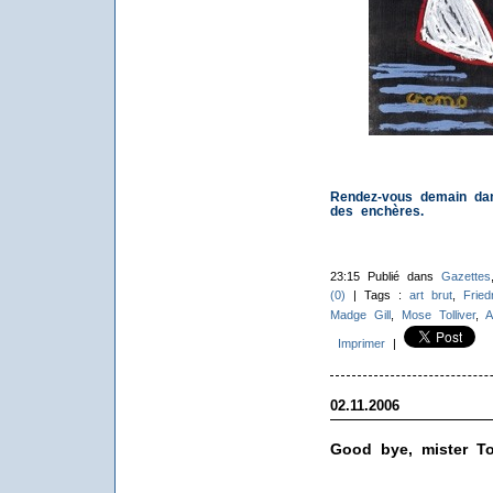
Rendez-vous demain dan
des enchères.
23:15 Publié dans
Gazettes
(0)
| Tags :
art brut
,
Fried
Madge Gill
,
Mose Tolliver
,
A
Imprimer
|
02.11.2006
Good bye, mister Tol