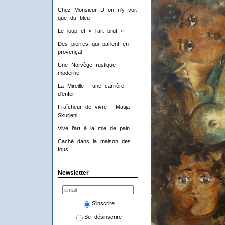
Chez Monsieur D on n’y voit
que du bleu
Le loup et « l’art brut »
Des pierres qui parlent en
provençal
Une Norvège rustique-
moderne
La Mireille : une carrière
d’enfer
Fraîcheur de vivre : Matija
Skurjeni
Vive l’art à la mie de pain !
Caché dans la maison des
fous
Newsletter
S'inscrire
Se désinscrire