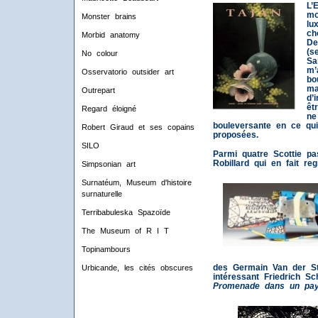
L’
mo
Monster brains
lu
ch
Morbid anatomy
De
(s
No colour
Sa
m’
Osservatorio outsider art
bo
ma
Outrepart
d’
êt
Regard éloigné
ne
bouleversante en ce qui
Robert Giraud et ses copains
proposées.
SILO
Parmi quatre Scottie p
Robillard qui en fait reg
Simpsonian art
Surnatéum, Museum d'histoire
surnaturelle
Terribabuleska Spazoïde
The Museum of R I T
Topinambours
des Germain Van der St
Urbicande, les cités obscures
intéressant Friedrich S
Promenade dans un pays