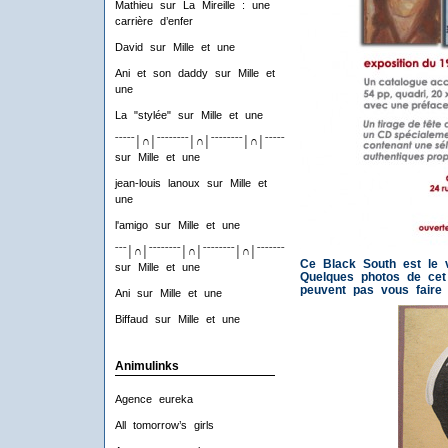
Mathieu
sur
La Mireille : une
carrière d’enfer
David
sur
Mille et une
Ani et son daddy
sur
Mille et
une
La "stylée"
sur
Mille et une
ˉˉˉˉˉ│∩│ˉˉˉˉˉˉˉˉ│∩│ˉˉˉˉˉˉˉˉ│∩│ˉˉˉˉˉˉˉˉ│∩│ˉˉˉˉ
sur
Mille et une
jean-louis lanoux
sur
Mille et
une
l'amigo
sur
Mille et une
ˉˉˉ│∩│ˉˉˉˉˉˉˉˉ│∩│ˉˉˉˉˉˉˉˉ│∩│ˉˉˉˉˉˉˉˉ│∩│ˉˉˉ
Ce Black South est le v
sur
Mille et une
Quelques photos de cet
peuvent pas vous faire 
Ani
sur
Mille et une
Biffaud
sur
Mille et une
Animulinks
Agence eureka
All tomorrow’s girls