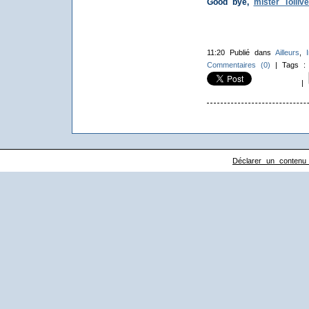
Good bye,
mister Tollive
11:20 Publié dans
Ailleurs
,
Commentaires (0)
| Tags 
|
Déclarer un contenu il