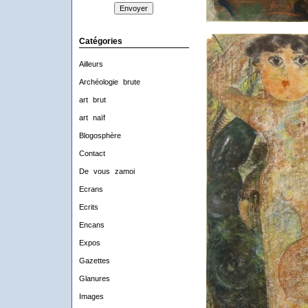
Catégories
Ailleurs
Archéologie brute
art brut
art naïf
Blogosphère
Contact
De vous zamoi
Ecrans
Ecrits
Encans
Expos
Gazettes
Glanures
Images