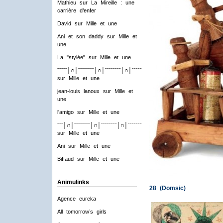
Mathieu
sur
La Mireille : une
carrière d’enfer
David
sur
Mille et une
Ani et son daddy
sur
Mille et
une
La "stylée"
sur
Mille et une
ˉˉˉˉˉ│∩│ˉˉˉˉˉˉˉˉ│∩│ˉˉˉˉˉˉˉˉ│∩│ˉˉˉˉˉˉˉˉ│∩│ˉˉˉˉ
sur
Mille et une
jean-louis lanoux
sur
Mille et
une
l'amigo
sur
Mille et une
ˉˉˉ│∩│ˉˉˉˉˉˉˉˉ│∩│ˉˉˉˉˉˉˉˉ│∩│ˉˉˉˉˉˉˉˉ│∩│ˉˉˉ
sur
Mille et une
Ani
sur
Mille et une
Biffaud
sur
Mille et une
Animulinks
28 (Domsic)
Agence eureka
All tomorrow’s girls