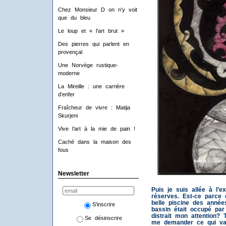
Chez Monsieur D on n’y voit
que du bleu
Le loup et « l’art brut »
Des pierres qui parlent en
provençal
Une Norvège rustique-
moderne
La Mireille : une carrière
d’enfer
Fraîcheur de vivre : Matija
Skurjeni
Vive l’art à la mie de pain !
Caché dans la maison des
fous
Newsletter
Puis je suis allée à l’
réserves. Est-ce parce
belle piscine des année
S'inscrire
bassin était occupé par 
distrait mon attention? 
Se désinscrire
me demander ce qui vala