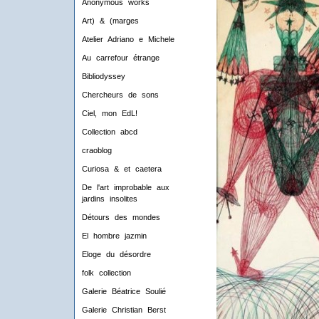
Anonymous works
Art) & (marges
Atelier Adriano e Michele
Au carrefour étrange
Bibliodyssey
Chercheurs de sons
Ciel, mon EdL!
Collection abcd
craoblog
Curiosa & et caetera
De l'art improbable aux
jardins insolites
Détours des mondes
El hombre jazmin
Eloge du désordre
folk collection
Galerie Béatrice Soulié
Galerie Christian Berst