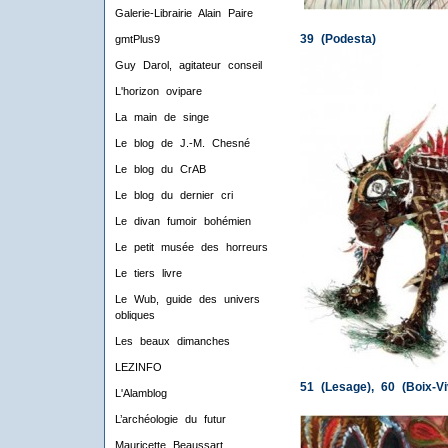
Galerie-Librairie Alain Paire
39 (Podesta)
gmtPlus9
Guy Darol, agitateur conseil
L'horizon ovipare
La main de singe
Le blog de J.-M. Chesné
Le blog du CrAB
Le blog du dernier cri
Le divan fumoir bohémien
Le petit musée des horreurs
Le tiers livre
Le Wub, guide des univers
obliques
Les beaux dimanches
LEZINFO
51 (Lesage), 60 (Boix-Vi
L'Alamblog
L’archéologie du futur
Mauricette Beaussart