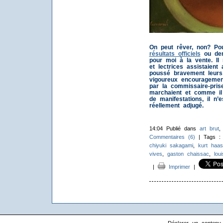
On peut rêver, non? Pou
résultats officiels
ou dem
pour moi à la vente. Il
et lectrices assistaient
poussé bravement leurs 
vigoureux encouragemen
par la commissaire-prise
marchaient et comme il 
de manifestations, il n’
réellement adjugé.
14:04 Publié dans
art brut
Commentaires (6)
| Tags 
chiyuki sakagami
,
kurt haas
vives
,
gaston chaissac
,
lou
|
Imprimer
|
Déclarer un contenu il