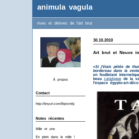
animula vagula
rives et dérives de l'art brut
30.10.2010
Art brut et Neuve in
«
Si j’étais pétée de th
bordereau dans la vente
en feuilletant internetiq
beau
catalogue
de la va
À propos
l’espace égypto-art-déc
Contact
http://tinyurl.com/8qnxmbj
Notes récentes
Mille et une
En plein dans le mille !