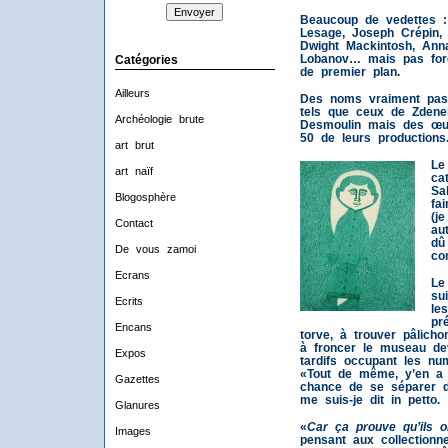
Beaucoup de vedettes :
Lesage, Joseph Crépin, 
Dwight Mackintosh, Ann
Lobanov… mais pas for
Catégories
de premier plan.
Ailleurs
Des noms vraiment pas 
tels que ceux de Zdene
Archéologie brute
Desmoulin mais des œuv
50 de leurs productions
art brut
Le
art naïf
ca
Sa
Blogosphère
fa
(j
Contact
au
dû
De vous zamoi
co
Ecrans
Le
su
Ecrits
le
pr
Encans
torve, à trouver pâlicho
à froncer le museau dev
Expos
tardifs occupant les nu
«Tout de même, y’en a 
Gazettes
chance de se séparer d
me suis-je dit in petto.
Glanures
«
Car ça prouve qu’ils o
Images
pensant aux collectionne