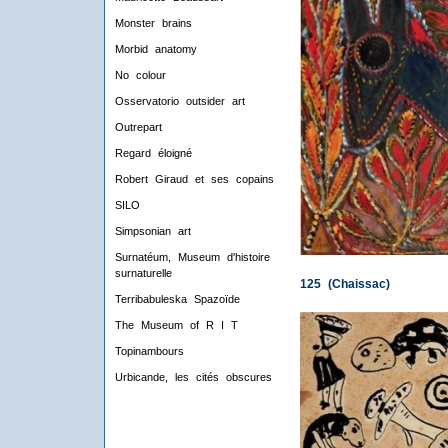
Monster brains
Morbid anatomy
No colour
Osservatorio outsider art
Outrepart
Regard éloigné
Robert Giraud et ses copains
SILO
Simpsonian art
Surnatéum, Museum d'histoire
surnaturelle
125 (Chaissac)
Terribabuleska Spazoïde
The Museum of R I T
Topinambours
Urbicande, les cités obscures