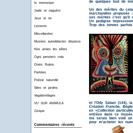
de quelques tout de mê
In memoriam
Un des mérites du catalo
Jadis et naguère
marchandise proposée : 
ses mérites c’est qu’il e
Jeux et ris
Un pedigree impression
Trop des tonnes parfois
Lectures
Miscellanées
Musées autodidactes disparus
Nos amies les bêtes
Ogni pensiero vola
Oniric Rubric
Parlotes
Poésie naturelle
Sites et jardins
Vagabondages
et l’Ody Saban (144), l
VU SUR ANIMULA
Création Franche, Bègle
en «
Collection particuliè
Zizique
entrées dans ce musée d
me serais bien voté un 
pour m’acheter les numé
Commentaires récents