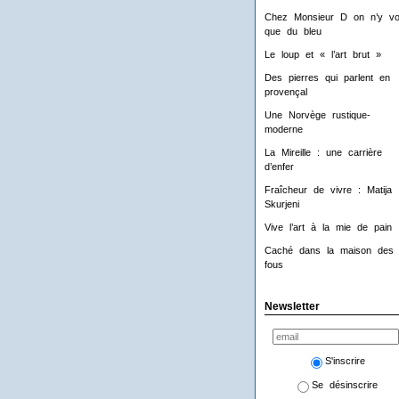
Chez Monsieur D on n’y voi
que du bleu
Le loup et « l’art brut »
Des pierres qui parlent en
provençal
Une Norvège rustique-
moderne
La Mireille : une carrière
d’enfer
Fraîcheur de vivre : Matija
Skurjeni
Vive l’art à la mie de pain 
Caché dans la maison des
fous
Newsletter
S'inscrire
Se désinscrire