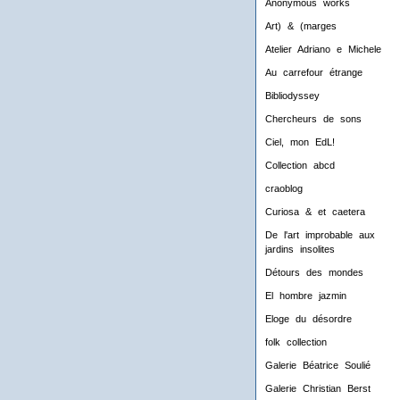
Anonymous works
Art) & (marges
Atelier Adriano e Michele
Au carrefour étrange
Bibliodyssey
Chercheurs de sons
Ciel, mon EdL!
Collection abcd
craoblog
Curiosa & et caetera
De l'art improbable aux
jardins insolites
Détours des mondes
El hombre jazmin
Eloge du désordre
folk collection
Galerie Béatrice Soulié
Galerie Christian Berst