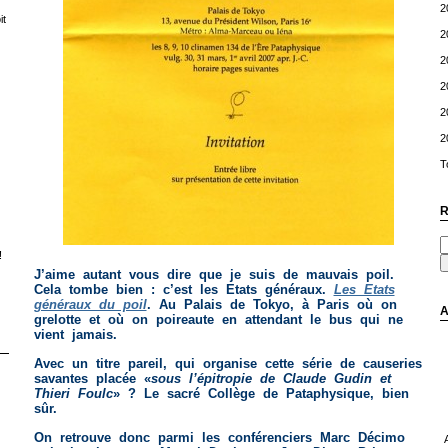
2
t
2
2
2
2
2
T
R
!
J’aime autant vous dire que je suis de mauvais poil.
Cela tombe bien : c’est les Etats généraux.
Les Etats
généraux du poil
. Au Palais de Tokyo, à Paris où on
A
grelotte et où on poireaute en attendant le bus qui ne
vient jamais.
Avec un titre pareil, qui organise cette série de causeries
savantes placée «
sous l’épitropie de Claude Gudin et
Thieri Foulc
» ? Le sacré Collège de Pataphysique, bien
sûr.
On retrouve donc parmi les conférenciers Marc Décimo