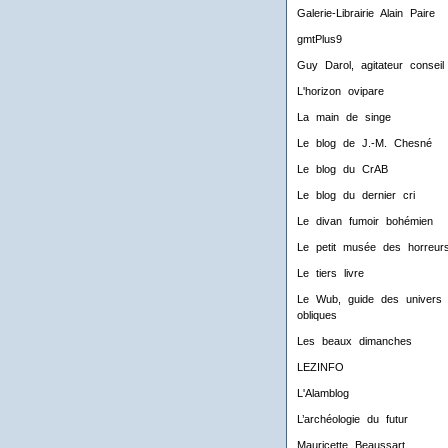
Galerie-Librairie Alain Paire
gmtPlus9
Guy Darol, agitateur conseil
L'horizon ovipare
La main de singe
Le blog de J.-M. Chesné
Le blog du CrAB
Le blog du dernier cri
Le divan fumoir bohémien
Le petit musée des horreur
Le tiers livre
Le Wub, guide des univers
obliques
Les beaux dimanches
LEZINFO
L'Alamblog
L’archéologie du futur
Mauricette Beaussart