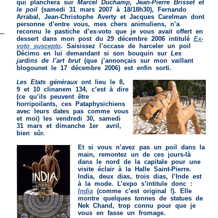
qui planchera sur
Marcel Duchamp, Jean-Pierre Brisset et
le poil
(samedi 31 mars 2007 à 18/18h30), Fernando
Arrabal, Jean-Christophe Averty et Jacques Carelman dont
personne d’entre vous, mes chers animuliens, n’a
reconnu le pastiche d’ex-voto que je vous avait offert en
dessert dans mon post du 29 décembre 2006 intitulé
Ex-
voto suscepto
. Saisissez l’occase de harceler un poil
Décimo en lui demandant si son bouquin sur
Les
jardins de l’art brut
(que j’annonçais sur mon vaillant
blogounet le 17 décembre 2006) est enfin sorti.
es Etats généraux
ont lieu le 8,
L
9 et 10 clinanem 134, c’est à dire
(ce qu’ils peuvent être
horripoilants, ces Pataphysichiens
avec leurs dates pas comme vous
et moi) les vendredi 30, samedi
31 mars et dimanche 1er avril,
bien sûr.
Et si vous n’avez pas un poil dans la
main, remontez un de ces jours-là
dans le nord de la capitale pour une
visite éclair à la Halle Saint-Pierre.
India, deux dias, trois dias, l’Inde est
à la mode. L’expo s’intitule donc :
India
(comme c’est original !). Elle
montre quelques tonnes de statues de
Nek Chand, trop connu pour que je
vous en fasse un fromage.