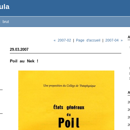
ula
t brut
A
« 2007-02
|
Page d'accueil
|
2007-04 »
29.03.2007
Poil au Nek !
A
2
2
2
2