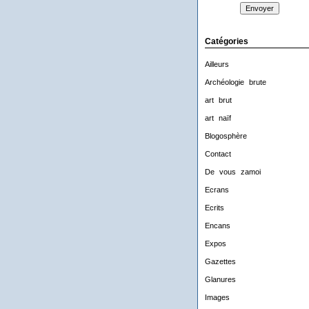
Catégories
Ailleurs
Archéologie brute
art brut
art naïf
Blogosphère
Contact
De vous zamoi
Ecrans
Ecrits
Encans
Expos
Gazettes
Glanures
Images