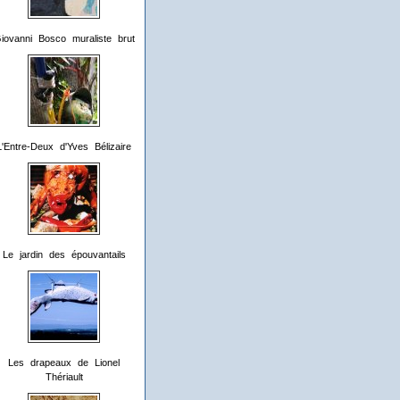
iovanni Bosco muraliste brut
L'Entre-Deux d'Yves Bélizaire
Le jardin des épouvantails
Les drapeaux de Lionel
Thériault