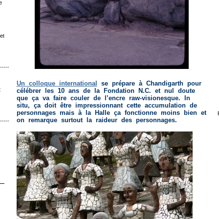
e
et
ˉˉˉˉˉˉˉˉ│∩│ˉˉˉˉ
Un colloque international
se prépare à Chandigarth pour
t
célébrer les 10 ans de la Fondation N.C. et nul doute
que ça va faire couler de l’encre raw-visionesque. In
situ, ça doit être impressionnant cette accumulation de
personnages mais à la Halle ça fonctionne moins bien et
on remarque surtout la raideur des personnages.
ˉˉˉˉˉˉ│∩│ˉˉˉ