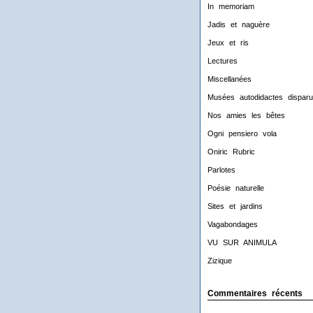
In memoriam
Jadis et naguère
Jeux et ris
Lectures
Miscellanées
Musées autodidactes disparu
Nos amies les bêtes
Ogni pensiero vola
Oniric Rubric
Parlotes
Poésie naturelle
Sites et jardins
Vagabondages
VU SUR ANIMULA
Zizique
Commentaires récents