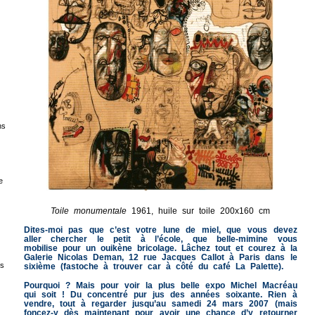
ns
e
Toile monumentale
1961, huile sur toile 200x160 cm
Dites-moi pas que c’est votre lune de miel, que vous devez
aller chercher le petit à l’école, que belle-mimine vous
mobilise pour un ouikène bricolage. Lâchez tout et courez à la
Galerie Nicolas Deman, 12 rue Jacques Callot à Paris dans le
es
sixième (fastoche à trouver car à côté du café La Palette).
Pourquoi ? Mais pour voir la plus belle expo Michel Macréau
qui soit ! Du concentré pur jus des années soixante. Rien à
vendre, tout à regarder jusqu’au samedi 24 mars 2007 (mais
foncez-y dès maintenant pour avoir une chance d’y retourner