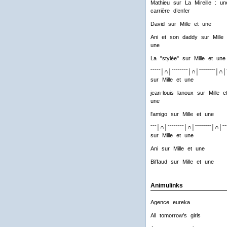
Mathieu
sur
La Mireille : un
carrière d’enfer
David
sur
Mille et une
Ani et son daddy
sur
Mille 
une
La "stylée"
sur
Mille et une
ˉˉˉˉˉ│∩│ˉˉˉˉˉˉˉˉ│∩│ˉˉˉˉˉˉˉˉ│∩│
sur
Mille et une
jean-louis lanoux
sur
Mille e
une
l'amigo
sur
Mille et une
ˉˉˉ│∩│ˉˉˉˉˉˉˉˉ│∩│ˉˉˉˉˉˉˉˉ│∩│ˉˉ
sur
Mille et une
Ani
sur
Mille et une
Biffaud
sur
Mille et une
Animulinks
Agence eureka
All tomorrow’s girls