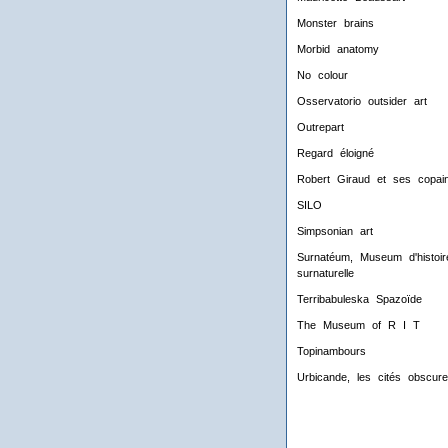
Monster brains
Morbid anatomy
No colour
Osservatorio outsider art
Outrepart
Regard éloigné
Robert Giraud et ses copai
SILO
Simpsonian art
Surnatéum, Museum d'histoir
surnaturelle
Terribabuleska Spazoïde
The Museum of R I T
Topinambours
Urbicande, les cités obscur