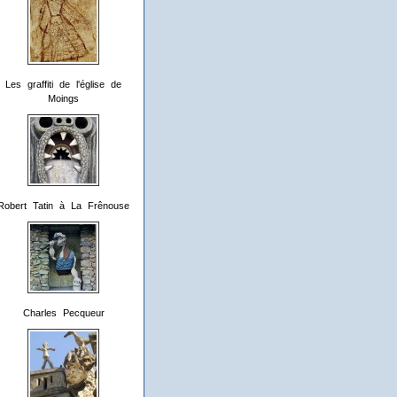
Les graffiti de l'église de
Moings
Robert Tatin à La Frênouse
Charles Pecqueur