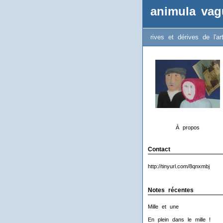
animula vag
rives et dérives de l'ar
À propos
Contact
http://tinyurl.com/8qnxmbj
Notes récentes
Mille et une
En plein dans le mille !