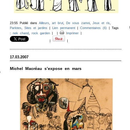
23:55 Publié dans
Ailleurs
,
art brut
,
De vous zamoi
,
Jeux et ris
,
Parlotes
,
Sites et jardins
|
Lien permanent
|
Commentaires (6)
| Tags
:
nek chand
,
rock garden
|
|
Imprimer
|
|
|
17.03.2007
Michel Macréau s’expose en mars
s