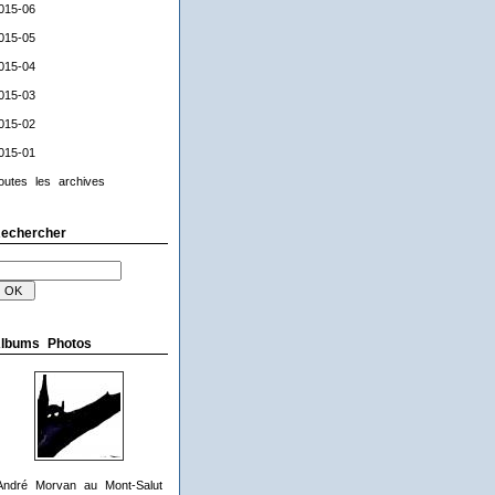
015-06
015-05
015-04
015-03
015-02
015-01
outes les archives
echercher
lbums Photos
André Morvan au Mont-Salut