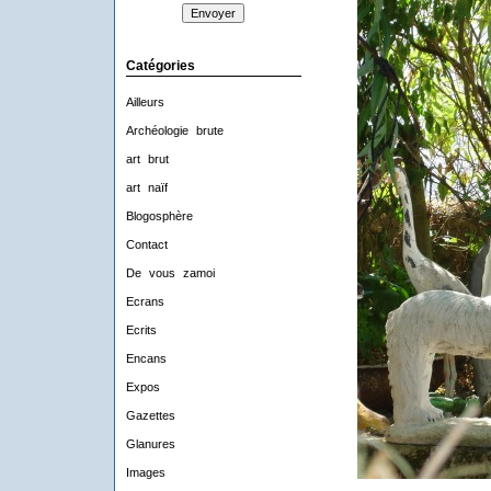
Catégories
Ailleurs
Archéologie brute
art brut
art naïf
Blogosphère
Contact
De vous zamoi
Ecrans
Ecrits
Encans
Expos
Gazettes
Glanures
Images