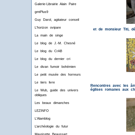
Galerie-Librairie Alain Paire
gmtPlus9
Guy Darol, agitateur conseil
L'horizon ovipare
et de monsieur Titi, 
La main de singe
Le blog de J.-M. Chesné
Le blog du CrAB
Le blog du dernier cri
Le divan fumoir bohémien
Le petit musée des horreurs
Le tiers livre
Rencontres avec les âm
églises romanes aux cha
Le Wub, guide des univers
obliques
Les beaux dimanches
LEZINFO
L'Alamblog
L’archéologie du futur
Mauricette Beaussart