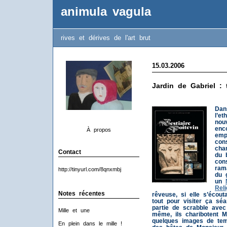
animula vagula
rives et dérives de l'art brut
15.03.2006
Jardin de Gabriel : 
Dan
l’e
nou
enc
À propos
emp
con
cha
Contact
du 
con
ram
http://tinyurl.com/8qnxmbj
du 
un
Reli
Notes récentes
rêveuse, si elle s’écout
tout pour visiter ça séa
partie de scrabble avec
Mille et une
même, ils charibotent M
quelques images de te
En plein dans le mille !