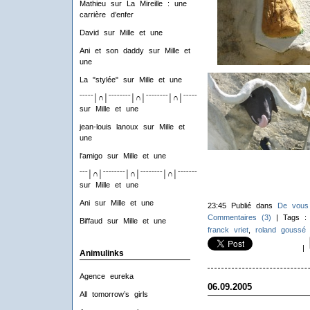
Mathieu
sur
La Mireille : une
carrière d’enfer
David
sur
Mille et une
Ani et son daddy
sur
Mille et
une
La "stylée"
sur
Mille et une
ˉˉˉˉˉ│∩│ˉˉˉˉˉˉˉˉ│∩│ˉˉˉˉˉˉˉˉ│∩│ˉˉˉˉˉˉˉˉ│∩│ˉˉˉˉ
sur
Mille et une
jean-louis lanoux
sur
Mille et
une
l'amigo
sur
Mille et une
ˉˉˉ│∩│ˉˉˉˉˉˉˉˉ│∩│ˉˉˉˉˉˉˉˉ│∩│ˉˉˉˉˉˉˉˉ│∩│ˉˉˉ
sur
Mille et une
Ani
sur
Mille et une
23:45 Publié dans
De vous
Commentaires (3)
| Tags 
Biffaud
sur
Mille et une
franck vriet
,
roland goussé
|
Animulinks
Agence eureka
06.09.2005
All tomorrow’s girls