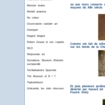
ou aux murs couverts d
Monster brains
maçons du XIIe siècle.
Morbid anatomy
No colour
Osservatorio outsider art
Outrepart
Regard éloigné
Robert Giraud et ses copains
Comme ont fait de même
sur les bords de la Ch
SILO
Simpsonian art
Surnatéum, Museum d'histoire
surnaturelle
Terribabuleska Spazoïde
The Museum of R I T
Topinambours
Et puis plusieurs jardin
Urbicande, les cités obscures
déniché par hasard (et 
Franck Vriet)