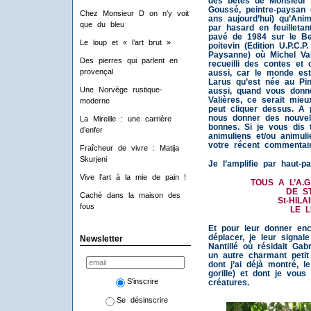
des bêtes de Monsieur 
Goussé, peintre-paysan (
Chez Monsieur D on n’y voit
ans aujourd’hui) qu’Ani
que du bleu
par hasard en feuilletan
pavé de 1984 sur le Bes
Le loup et « l’art brut »
poitevin (Edition U.P.C.P
Paysanne) où Michel Val
Des pierres qui parlent en
recueilli des contes et 
provençal
aussi, car le monde est 
Larus qu’est née au Pin
Une Norvège rustique-
aussi, quand vous donn
Valières, ce serait mieu
moderne
peut cliquer dessus. A 
nous donner des nouvel
La Mireille : une carrière
bonnes. Si je vous dis 
d’enfer
animuliens et/ou animuli
votre récent commentair
Fraîcheur de vivre : Matija
Skurjeni
Je l’amplifie par haut-pa
Vive l’art à la mie de pain !
TOUS A L’A.G
DE S
Caché dans la maison des
St-HIL
fous
LE L
Et pour leur donner en
déplacer, je leur signal
Newsletter
Nantillé où résidait Gab
un autre charmant petit 
dont j’ai déjà montré, l
gorille) et dont je vous
S'inscrire
créatures.
Se désinscrire