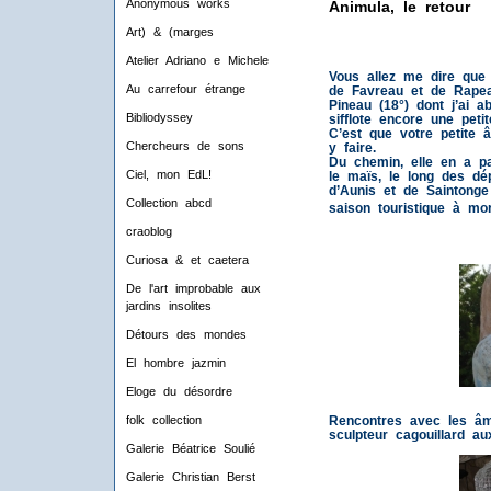
Anonymous works
Animula, le retour
Art) & (marges
Atelier Adriano e Michele
Vous allez me dire que
Au carrefour étrange
de Favreau et de Rapea
Pineau (18°) dont j’ai 
Bibliodyssey
sifflote encore une petit
C’est que votre petite â
Chercheurs de sons
y faire.
Du chemin, elle en a par
Ciel, mon EdL!
le maïs, le long des dé
d’Aunis et de Saintonge
Collection abcd
saison touristique à mor
craoblog
Curiosa & et caetera
De l'art improbable aux
jardins insolites
Détours des mondes
El hombre jazmin
Eloge du désordre
folk collection
Rencontres avec les âm
sculpteur cagouillard au
Galerie Béatrice Soulié
Galerie Christian Berst