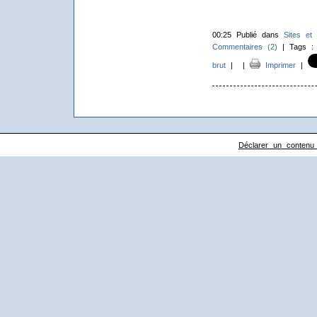
00:25 Publié dans
Sites et 
Commentaires (2)
| Tags 
brut
|
|
Imprimer
|
Déclarer un contenu il