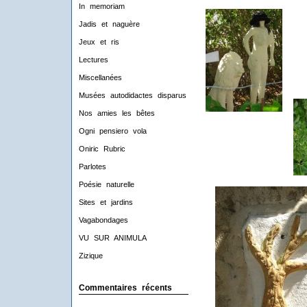
In memoriam
Jadis et naguère
Jeux et ris
Lectures
Miscellanées
Musées autodidactes disparus
Nos amies les bêtes
Ogni pensiero vola
Oniric Rubric
Parlotes
Poésie naturelle
Sites et jardins
Vagabondages
VU SUR ANIMULA
Zizique
Commentaires récents