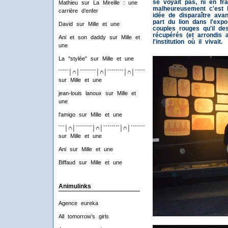
se voyait pas, ni en fr
Mathieu
sur
La Mireille : une
malheureusement c'est
carrière d’enfer
idée de disparaître avan
part du lion dans l'expo
David
sur
Mille et une
couples rouges qu'il de
récupérés (et arrondis 
Ani et son daddy
sur
Mille et
l'institution où il vivait.
une
La "stylée"
sur
Mille et une
ˉˉˉˉˉ│∩│ˉˉˉˉˉˉˉˉ│∩│ˉˉˉˉˉˉˉˉ│∩│ˉˉˉˉˉˉˉˉ│∩│ˉˉˉˉ
sur
Mille et une
jean-louis lanoux
sur
Mille et
une
l'amigo
sur
Mille et une
ˉˉˉ│∩│ˉˉˉˉˉˉˉˉ│∩│ˉˉˉˉˉˉˉˉ│∩│ˉˉˉˉˉˉˉˉ│∩│ˉˉˉ
sur
Mille et une
Ani
sur
Mille et une
Biffaud
sur
Mille et une
Animulinks
Agence eureka
All tomorrow’s girls