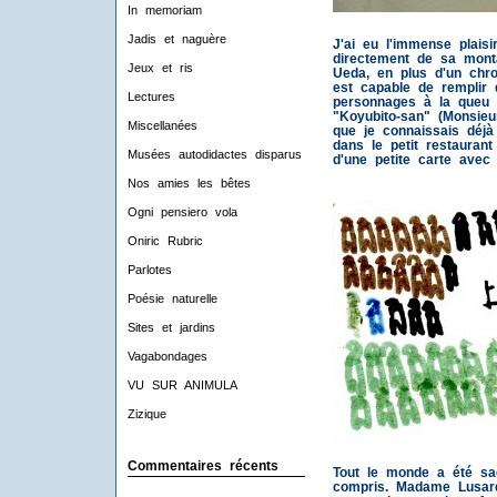
In memoriam
Jadis et naguère
J'ai eu l'immense plais
directement de sa mont
Jeux et ris
Ueda, en plus d'un chr
est capable de remplir 
Lectures
personnages à la queu l
"Koyubito-san" (Monsieu
Miscellanées
que je connaissais déjà 
dans le petit restaurant
Musées autodidactes disparus
d'une petite carte avec 
Nos amies les bêtes
Ogni pensiero vola
Oniric Rubric
Parlotes
Poésie naturelle
Sites et jardins
Vagabondages
VU SUR ANIMULA
Zizique
Commentaires récents
Tout le monde a été sa
compris. Madame Lusardy