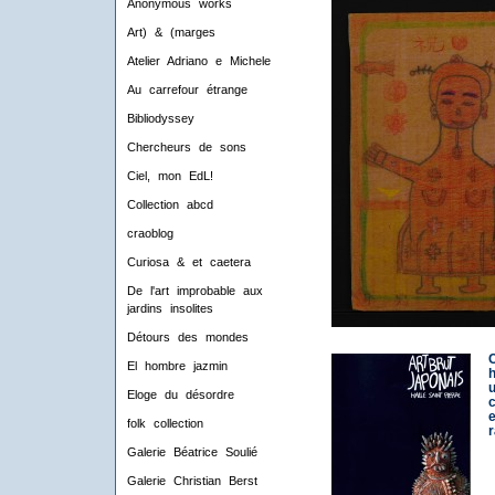
Anonymous works
Art) & (marges
Atelier Adriano e Michele
Au carrefour étrange
Bibliodyssey
Chercheurs de sons
Ciel, mon EdL!
Collection abcd
craoblog
Curiosa & et caetera
De l'art improbable aux
jardins insolites
Détours des mondes
El hombre jazmin
Eloge du désordre
e
folk collection
Galerie Béatrice Soulié
Galerie Christian Berst