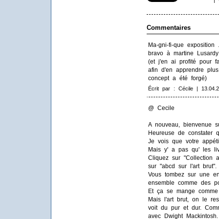
Commentaires
Ma-gni-fi-que exposition .
bravo à martine Lusardy
(et j'en ai profité pour f
afin d'en apprendre plus 
concept a été forgé)
Écrit par : Cécile | 13.04.
@ Cecile
A nouveau, bienvenue su
Heureuse de constater qu
Je vois que votre appétit
Mais y' a pas qu' les livr
Cliquez sur "Collection 
sur "abcd sur l'art brut".
Vous tombez sur une enfi
ensemble comme des po
Et ça se mange comme 
Mais l'art brut, on le r
voit du pur et dur. Co
avec Dwight Mackintosh.