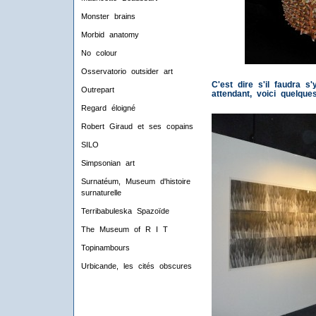
Monster brains
Morbid anatomy
No colour
Osservatorio outsider art
C'est dire s'il faudra s
Outrepart
attendant, voici quelqu
Regard éloigné
Robert Giraud et ses copains
SILO
Simpsonian art
Surnatéum, Museum d'histoire
surnaturelle
Terribabuleska Spazoïde
The Museum of R I T
Topinambours
Urbicande, les cités obscures