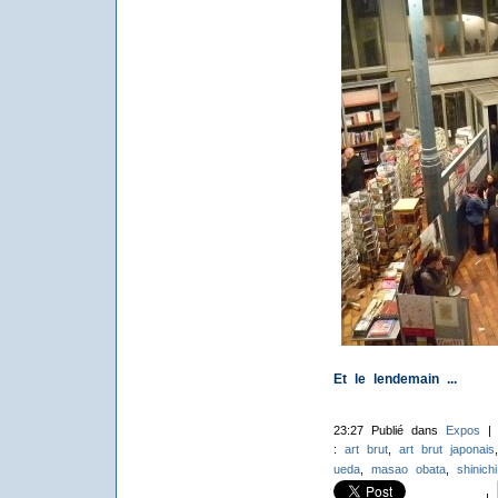
Et le lendemain ...
23:27 Publié dans
Expos
:
art brut
,
art brut japonais
ueda
,
masao obata
,
shinic
|