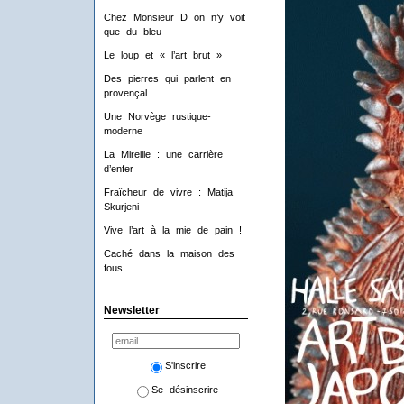
Chez Monsieur D on n’y voit
que du bleu
Le loup et « l’art brut »
Des pierres qui parlent en
provençal
Une Norvège rustique-
moderne
La Mireille : une carrière
d’enfer
Fraîcheur de vivre : Matija
Skurjeni
Vive l’art à la mie de pain !
Caché dans la maison des
fous
Newsletter
S'inscrire
Se désinscrire