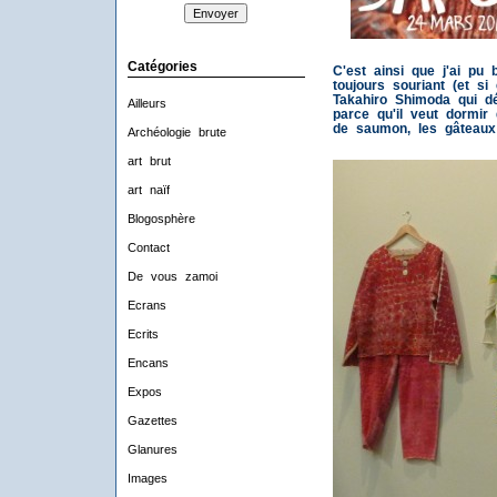
Catégories
C'est ainsi que j'ai pu
toujours souriant (et s
Takahiro Shimoda qui d
Ailleurs
parce qu'il veut dormir
de saumon, les gâteaux
Archéologie brute
art brut
art naïf
Blogosphère
Contact
De vous zamoi
Ecrans
Ecrits
Encans
Expos
Gazettes
Glanures
Images