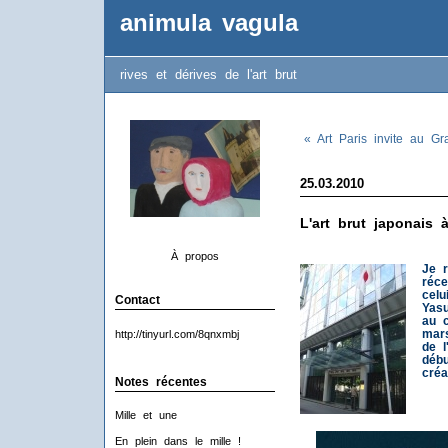
animula vagula
rives et dérives de l'art brut
« Art Paris invite au Gr
25.03.2010
L'art brut japonais à
À propos
Je r
réce
celu
Contact
Yasu
au c
mars
http://tinyurl.com/8qnxmbj
de l
déb
créa
Notes récentes
Mille et une
En plein dans le mille !