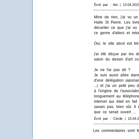
Écrit par : Ani | 13.04.201
Mine de rien, j'ai vu u
Halle St Pierre. Les li
décanter ce que j'ai vu 
ce genre d'allers et reto
Oui, le site abcd est très
j'ai été déçue par les d
salon du dessin d'art co
Je ne t'ai pas dit ?
Je suis aussi allée dans
d'une délégation japonai
...) et j'ai un petit peu
à l'origine de l'associati
longuement au téléphon
internet qui était en fa
savais pas, bien sûr. Il
que ce serait ouvert ...
Écrit par : Cécile | 15.04.
Les commentaires sont f