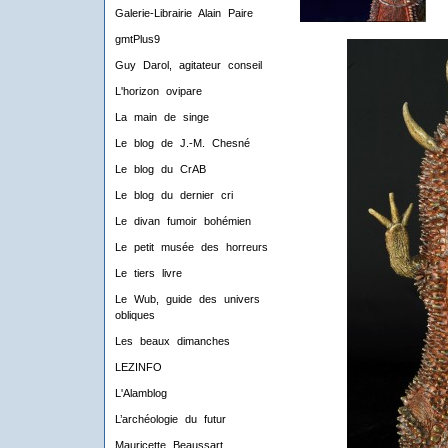
Galerie-Librairie Alain Paire
gmtPlus9
Guy Darol, agitateur conseil
L'horizon ovipare
La main de singe
Le blog de J.-M. Chesné
Le blog du CrAB
Le blog du dernier cri
Le divan fumoir bohémien
Le petit musée des horreurs
Le tiers livre
Le Wub, guide des univers
obliques
Les beaux dimanches
LEZINFO
L'Alamblog
L’archéologie du futur
Mauricette Beaussart