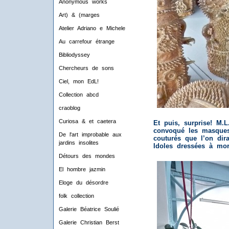
Anonymous works
Art) & (marges
Atelier Adriano e Michele
Au carrefour étrange
Bibliodyssey
Chercheurs de sons
Ciel, mon EdL!
Collection abcd
craoblog
Curiosa & et caetera
Et puis, surprise! M.
convoqué les masque
De l'art improbable aux
couturés que l’on dir
jardins insolites
Idoles dressées à mord
Détours des mondes
El hombre jazmin
Eloge du désordre
folk collection
Galerie Béatrice Soulié
Galerie Christian Berst