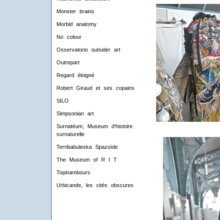
Monster brains
Morbid anatomy
No colour
Osservatorio outsider art
Outrepart
Regard éloigné
Robert Giraud et ses copains
SILO
Simpsonian art
Surnatéum, Museum d'histoire
surnaturelle
Terribabuleska Spazoïde
The Museum of R I T
Topinambours
Urbicande, les cités obscures