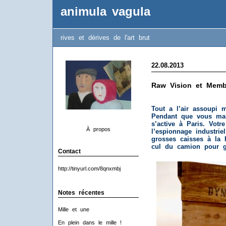
animula vagula
rives et dérives de l'art brut
22.08.2013
Raw Vision et Membr
Tout a l’air assoupi 
Pendant que vous mar
s’active à Paris. Votr
À propos
l’espionnage industrie
grosses caisses à la H
cul du camion pour gu
Contact
http://tinyurl.com/8qnxmbj
Notes récentes
Mille et une
En plein dans le mille !