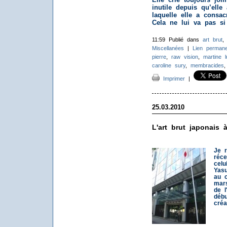
inutile depuis qu’elle
laquelle elle a consa
Cela ne lui va pas si
11:59 Publié dans
art brut
Miscellanées
|
Lien permane
pierre
,
raw vision
,
martine l
caroline sury
,
membracides
Imprimer
|
25.03.2010
L'art brut japonais à
Je r
réce
celu
Yasu
au c
mars
de l
déb
créa