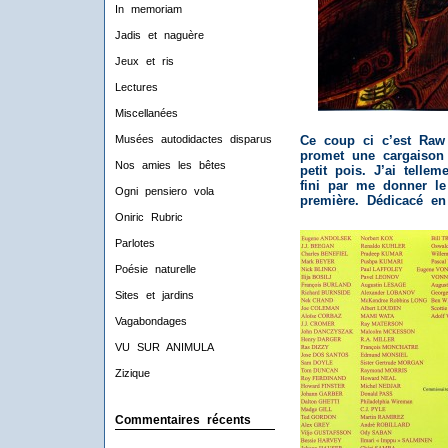
In memoriam
Jadis et naguère
Jeux et ris
Lectures
Miscellanées
Ce coup ci c’est Raw 
Musées autodidactes disparus
promet une cargaison 
Nos amies les bêtes
petit pois. J’ai telle
fini par me donner le 
Ogni pensiero vola
première. Dédicacé en
Oniric Rubric
Parlotes
Poésie naturelle
Sites et jardins
Vagabondages
VU SUR ANIMULA
Zizique
Commentaires récents