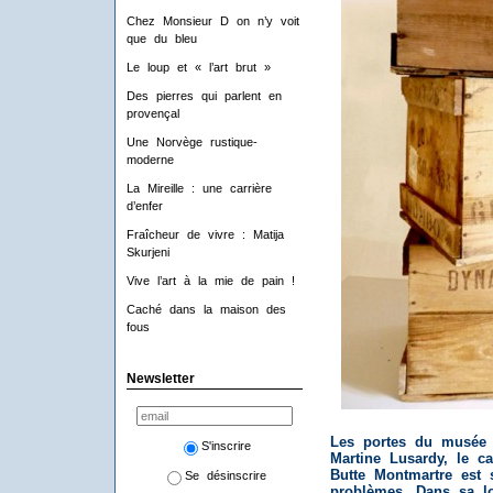
Chez Monsieur D on n’y voit
que du bleu
Le loup et « l’art brut »
Des pierres qui parlent en
provençal
Une Norvège rustique-
moderne
La Mireille : une carrière
d’enfer
Fraîcheur de vivre : Matija
Skurjeni
Vive l’art à la mie de pain !
Caché dans la maison des
fous
Newsletter
Les portes du musée s
S'inscrire
Martine Lusardy, le c
Butte Montmartre est 
Se désinscrire
problèmes. Dans sa lo