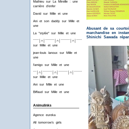
Mathieu
sur
La Mireille : une
carrière d’enfer
David
sur
Mille et une
Ani et son daddy
sur
Mille et
une
Abusant de sa courtois
marchandise en instan
La "stylée"
sur
Mille et une
Shinichi Sawada répa
ˉˉˉˉˉ│∩│ˉˉˉˉˉˉˉˉ│∩│ˉˉˉˉˉˉˉˉ│∩│ˉˉˉˉˉˉˉˉ│∩│ˉˉˉˉ
sur
Mille et une
jean-louis lanoux
sur
Mille et
une
l'amigo
sur
Mille et une
ˉˉˉ│∩│ˉˉˉˉˉˉˉˉ│∩│ˉˉˉˉˉˉˉˉ│∩│ˉˉˉˉˉˉˉˉ│∩│ˉˉˉ
sur
Mille et une
Ani
sur
Mille et une
Biffaud
sur
Mille et une
Animulinks
Agence eureka
All tomorrow’s girls