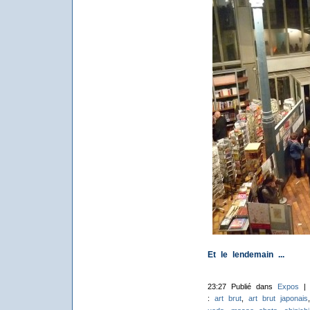
Et le lendemain ...
23:27 Publié dans
Expos
:
art brut
,
art brut japonais