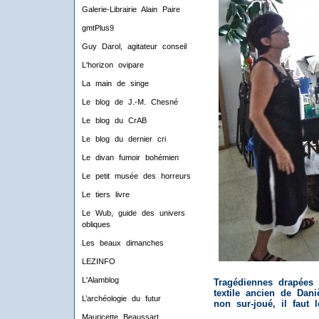
Galerie-Librairie Alain Paire
gmtPlus9
Guy Darol, agitateur conseil
L'horizon ovipare
La main de singe
Le blog de J.-M. Chesné
Le blog du CrAB
Le blog du dernier cri
Le divan fumoir bohémien
Le petit musée des horreurs
Le tiers livre
Le Wub, guide des univers
obliques
Les beaux dimanches
LEZINFO
L'Alamblog
Tragédiennes drapées 
textile ancien de Dan
L’archéologie du futur
non sur-joué, il faut l
Mauricette Beaussart