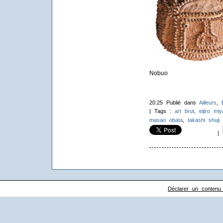
Nobuo
20:25 Publié dans
Ailleurs
,
| Tags :
art brut
,
eijiro mi
masao obata
,
takashi shuji
|
Déclarer un contenu il