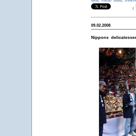
ueda
,
masao obata
,
shinic
|
09.02.2008
Nippons delicatesse