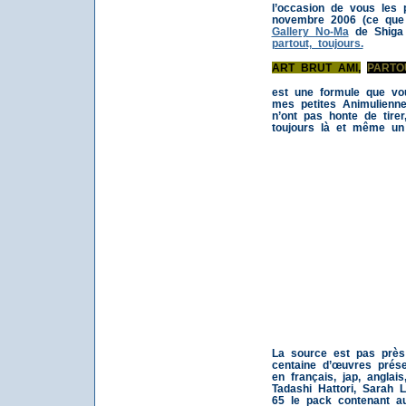
l’occasion de vous les 
novembre 2006 (ce que 
Gallery No-Ma
de Shiga 
partout, toujours.
ART BRUT AMI,
PARTO
est une formule que vou
mes petites Animulienne
n’ont pas honte de tirer, 
toujours là et même un p
La source est pas près
centaine d’œuvres pré
en français, jap, anglai
Tadashi Hattori, Sarah 
65 le pack contenant au