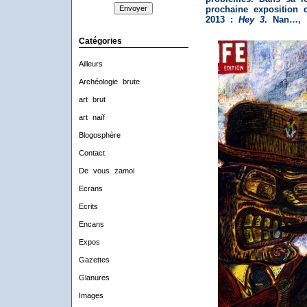
prochaine exposition 
2013 :
Hey 3
. Nan…, 
Catégories
Ailleurs
Archéologie brute
art brut
art naïf
Blogosphère
Contact
De vous zamoi
Ecrans
Ecrits
Encans
Expos
Gazettes
Glanures
Images